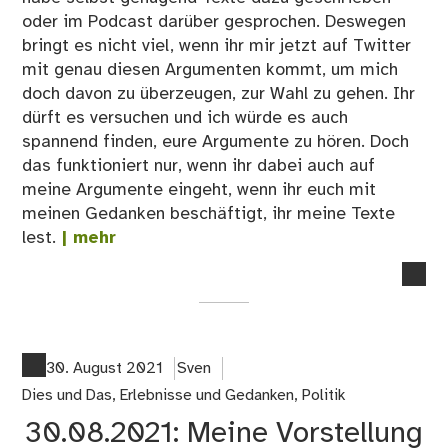
oder im Podcast darüber gesprochen. Deswegen
bringt es nicht viel, wenn ihr mir jetzt auf Twitter
mit genau diesen Argumenten kommt, um mich
doch davon zu überzeugen, zur Wahl zu gehen. Ihr
dürft es versuchen und ich würde es auch
spannend finden, eure Argumente zu hören. Doch
das funktioniert nur, wenn ihr dabei auch auf
meine Argumente eingeht, wenn ihr euch mit
meinen Gedanken beschäftigt, ihr meine Texte
lest.
| mehr
no
co
on
07
Dis
30. August 2021
Sven
mit
Dies und Das
,
Erlebnisse und Gedanken
,
Politik
mir
30.08.2021: Meine Vorstellung