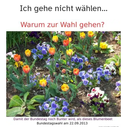
wie
Ich gehe nicht wählen…
vie
Ge
übe
Par
;)