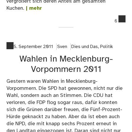
vergrößert sich deren Anteil am gesamten
Kuchen.
| mehr
co
6
on
Ich
ge
nic
5. September 2011
Sven
Dies und Das
,
Politik
wä
Wahlen in Mecklenburg-
Vorpommern 2011
Gestern waren Wahlen in Mecklenburg-
Vorpommern. Die SPD hat gewonnen, nicht nur die
Wahl, sondern auch an Stimmen. Die CDU hat
verloren, die FDP flog sogar raus, dafür konnten
sich die Grünen darüber freuen, die Fünf-Prozent-
Hürde geknackt zu haben. Aber da ist eben auch
die NPD, die mit knapp sechs Prozent erneut in
den Landtag eingezogen ist. Daran sind nicht nur