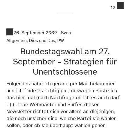
co
12
on
Wah
für
all
20. September 2009
Sven
Ber
Allgemein
,
Dies und Das
,
PW
–
Bundestagswahl am 27.
Wah
der
September – Strategien für
Ber
Unentschlossene
Pir
Folgendes habe ich gerade per Mail bekommen
und ich finde es richtig gut, deswegen Poste ich
das hier mal (nach Nachfrage ob ich es auch darf
;-) ) Liebe Webmaster und Surfer, dieser
Newsletter richtet sich vor allem an diejenigen,
die noch unsicher sind, welche Partei sie wählen
sollen, oder ob sie überhaupt wählen gehen