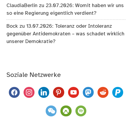
ClaudiaBerlin
zu
23.07.2026: Womit haben wir uns
so eine Regierung eigentlich verdient?
Bock
zu
13.07.2026: Toleranz oder Intoleranz
gegenüber Antidemokraten – was schadet wirklich
unserer Demokratie?
Soziale Netzwerke
facebook
instagram
linkedin
pinterest
youtube
mastodon
reddit
paypal
weixin
komoot
spotify