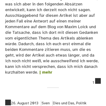
was sich aber in den folgenden Absätzen
entwickelt, kann ich derzeit noch nicht sagen.
Ausschlaggebend für diesen Artikel ist aber auf
jeden Fall eine Antwort auf einen meiner
Kommentare auf dem Blog von Maxim Loick und
die Tatsache, dass ich dort mit diesen Gedanken
vom eigentlichen Thema des Artikels ablenken
würde. Dadurch, dass ich euch erst einmal die
beiden Kommentare zitieren muss, um die es
geht, wird der Artikel auch etwas länger, und da
ich noch nicht weiß, wie ausschweifend ich werde,
kann ich nicht versprechen, dass ich mich danach
kurzhalten werde.
| mehr
co
1
on
Es
fol
ma
26. August 2013
Sven
Dies und Das
,
Politik