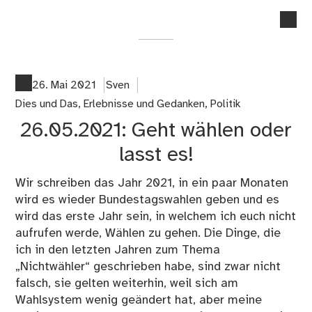
no
co
on
11.
Bra
26. Mai 2021
Sven
es
Dies und Das
,
Erlebnisse und Gedanken
,
Politik
de
26.05.2021: Geht wählen oder
Bu
in
lasst es!
ein
De
Wir schreiben das Jahr 2021, in ein paar Monaten
wird es wieder Bundestagswahlen geben und es
wird das erste Jahr sein, in welchem ich euch nicht
aufrufen werde, Wählen zu gehen. Die Dinge, die
ich in den letzten Jahren zum Thema
„Nichtwähler“ geschrieben habe, sind zwar nicht
falsch, sie gelten weiterhin, weil sich am
Wahlsystem wenig geändert hat, aber meine