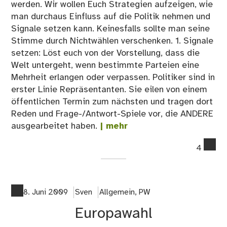
werden. Wir wollen Euch Strategien aufzeigen, wie
man durchaus Einfluss auf die Politik nehmen und
Signale setzen kann. Keinesfalls sollte man seine
Stimme durch Nichtwählen verschenken. 1. Signale
setzen: Löst euch von der Vorstellung, dass die
Welt untergeht, wenn bestimmte Parteien eine
Mehrheit erlangen oder verpassen. Politiker sind in
erster Linie Repräsentanten. Sie eilen von einem
öffentlichen Termin zum nächsten und tragen dort
Reden und Frage-/Antwort-Spiele vor, die ANDERE
ausgearbeitet haben.
| mehr
co
4
on
Bu
am
27.
8. Juni 2009
Sven
Allgemein
,
PW
Se
Europawahl
–
Str