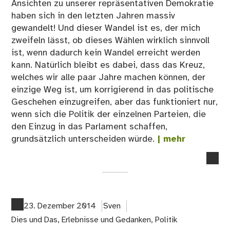
Ansichten zu unserer repräsentativen Demokratie
haben sich in den letzten Jahren massiv
gewandelt! Und dieser Wandel ist es, der mich
zweifeln lässt, ob dieses Wählen wirklich sinnvoll
ist, wenn dadurch kein Wandel erreicht werden
kann. Natürlich bleibt es dabei, dass das Kreuz,
welches wir alle paar Jahre machen können, der
einzige Weg ist, um korrigierend in das politische
Geschehen einzugreifen, aber das funktioniert nur,
wenn sich die Politik der einzelnen Parteien, die
den Einzug in das Parlament schaffen,
grundsätzlich unterscheiden würde.
| mehr
no
co
on
26
Ge
23. Dezember 2014
Sven
wä
Dies und Das
,
Erlebnisse und Gedanken
,
Politik
od