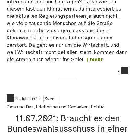
interessieren schon Umfragen? Ist so wie bei
diesem lästigen Klimathema, da interessiert es
die aktuellen Regierungsparteien ja auch nicht,
wie viele tausende Menschen auf die Straße
gehen, um dafür zu sorgen, dass uns dieser
Klimawandel nicht unsere Lebensgrundlagen
zerstört. Da geht es nur um die Wirtschaft, und
weil Wirtschaft nicht bei allen zieht, kommen dann
die Armen auch wieder ins Spiel.
| mehr
co
1
on
30
Me
Vor
11. Juli 2021
Sven
vo
Dies und Das
,
Erlebnisse und Gedanken
,
Politik
#Tr
11.07.2021: Braucht es den
Bundeswahlausschuss in einer