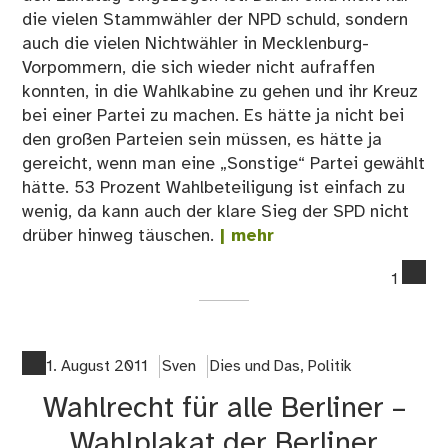
die vielen Stammwähler der NPD schuld, sondern
auch die vielen Nichtwähler in Mecklenburg-
Vorpommern, die sich wieder nicht aufraffen
konnten, in die Wahlkabine zu gehen und ihr Kreuz
bei einer Partei zu machen. Es hätte ja nicht bei
den großen Parteien sein müssen, es hätte ja
gereicht, wenn man eine „Sonstige“ Partei gewählt
hätte. 53 Prozent Wahlbeteiligung ist einfach zu
wenig, da kann auch der klare Sieg der SPD nicht
drüber hinweg täuschen.
| mehr
co
1
on
Wa
in
Me
1. August 2011
Sven
Dies und Das
,
Politik
Vo
Wahlrecht für alle Berliner –
20
Wahlplakat der Berliner