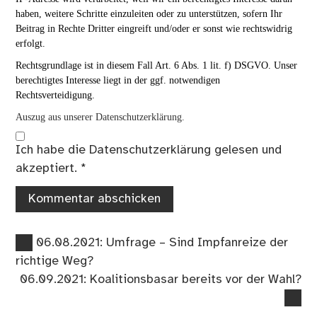
haben, weitere Schritte einzuleiten oder zu unterstützen, sofern Ihr
Beitrag in Rechte Dritter eingreift und/oder er sonst wie rechtswidrig
erfolgt.
Rechtsgrundlage ist in diesem Fall Art. 6 Abs. 1 lit. f) DSGVO. Unser
berechtigtes Interesse liegt in der ggf. notwendigen
Rechtsverteidigung.
Auszug aus unserer Datenschutzerklärung.
Ich habe die
Datenschutzerklärung
gelesen und
akzeptiert.
*
Vorheriger
Beitragsnavigation
06.08.2021: Umfrage – Sind Impfanreize der
Beitrag:
richtige Weg?
Nächster
06.09.2021: Koalitionsbasar bereits vor der Wahl?
Beitrag: