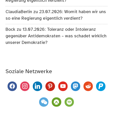
Regierung eigentlich verdient?
ClaudiaBerlin
zu
23.07.2026: Womit haben wir uns
so eine Regierung eigentlich verdient?
Bock
zu
13.07.2026: Toleranz oder Intoleranz
gegenüber Antidemokraten – was schadet wirklich
unserer Demokratie?
Soziale Netzwerke
facebook
instagram
linkedin
pinterest
youtube
mastodon
reddit
paypal
weixin
komoot
spotify