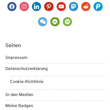
facebook
instagram
linkedin
pinterest
youtube
mastodon
reddit
paypal
weixin
komoot
spotify
Seiten
Impressum
Datenschutzerklärung
Cookie-Richtlinie
In den Medien
Meine Badges