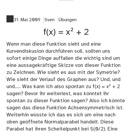
Bin
ich
wir
31. Mai 2009
Sven
Übungen
all
f(x) = x² + 2
im
Ra
Wenn man diese Funktion sieht und eine
Kurvendiskusion durchführen soll, sollten uns
sofort einige Dinge auffallen die wichtig sind um
eine aussagekräftige Skizze von dieser Funktion
zu Zeichnen. Wie sieht es aus mit der Symetrie?
Wie sieht der Verlauf des Graphen aus? Und, und
und..... Was kann ich also spontan zu f(x) = x² + 2
sagen? Bevor ihr weiterlest, was könntet ihr
spontan zu dieser Funktion sagen? Also ich könnte
sagen das diese Funktion Achsensymmetrisch ist.
Weiterhin wüsste ich das es sich um eine nach
oben geöffnete Normalparabel handelt. Diese
Parabel hat ihren Scheitelpunkt bei S(0/2). Eine