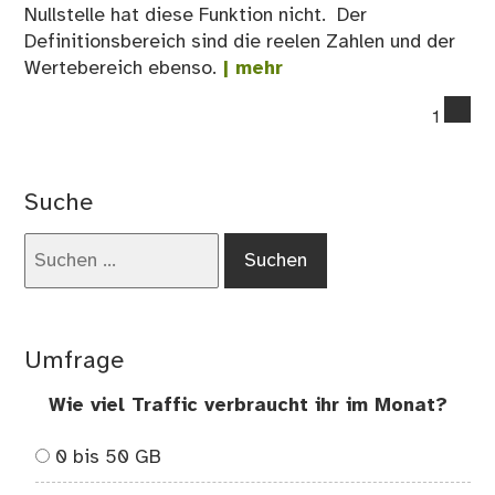
Nullstelle hat diese Funktion nicht. Der
Definitionsbereich sind die reelen Zahlen und der
Wertebereich ebenso.
| mehr
co
1
on
f(x)
=
Suche
x²
+
Suchen
2
nach:
Umfrage
Wie viel Traffic verbraucht ihr im Monat?
0 bis 50 GB