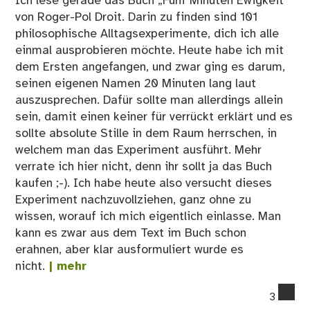
Ich lese gerade das Buch „Fünf Minuten Ewigkeit“
von Roger-Pol Droit. Darin zu finden sind 101
philosophische Alltagsexperimente, dich ich alle
einmal ausprobieren möchte. Heute habe ich mit
dem Ersten angefangen, und zwar ging es darum,
seinen eigenen Namen 20 Minuten lang laut
auszusprechen. Dafür sollte man allerdings allein
sein, damit einen keiner für verrückt erklärt und es
sollte absolute Stille in dem Raum herrschen, in
welchem man das Experiment ausführt. Mehr
verrate ich hier nicht, denn ihr sollt ja das Buch
kaufen ;-). Ich habe heute also versucht dieses
Experiment nachzuvollziehen, ganz ohne zu
wissen, worauf ich mich eigentlich einlasse. Man
kann es zwar aus dem Text im Buch schon
erahnen, aber klar ausformuliert wurde es
nicht.
| mehr
co
3
on