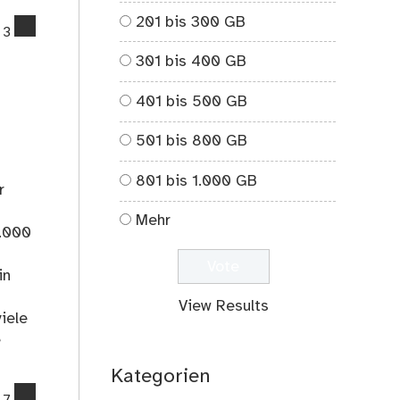
201 bis 300 GB
comments
3
on
301 bis 400 GB
Schwimmen
–
401 bis 500 GB
Mehr
Sport
501 bis 800 GB
für
Blogger
801 bis 1.000 GB
r
Mehr
3.000
in
View Results
iele
e
Kategorien
comments