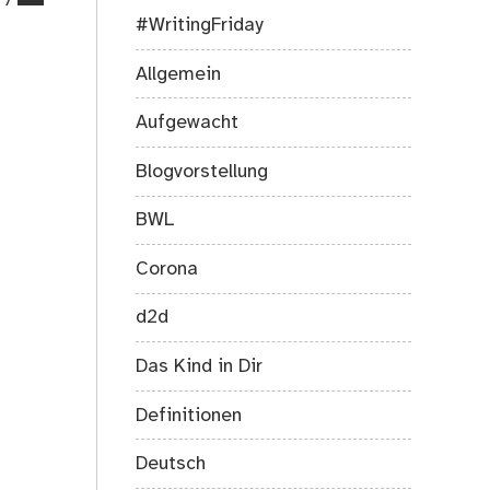
7
on
#WritingFriday
Mehr
Gehen
Allgemein
–
Blogger
Aufgewacht
machen
Sport
Blogvorstellung
BWL
Corona
d2d
Das Kind in Dir
Definitionen
Deutsch