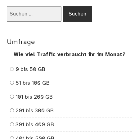
S-
Suchen
Ba
nach:
Umfrage
Wie viel Traffic verbraucht ihr im Monat?
0 bis 50 GB
51 bis 100 GB
101 bis 200 GB
201 bis 300 GB
301 bis 400 GB
401 bis 500 GB