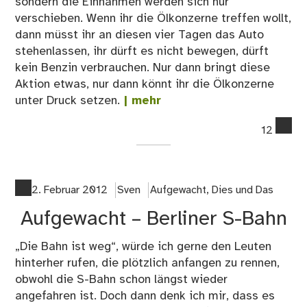
sondern die Einnahmen werden sich nur
verschieben. Wenn ihr die Ölkonzerne treffen wollt,
dann müsst ihr an diesen vier Tagen das Auto
stehenlassen, ihr dürft es nicht bewegen, dürft
kein Benzin verbrauchen. Nur dann bringt diese
Aktion etwas, nur dann könnt ihr die Ölkonzerne
unter Druck setzen.
| mehr
co
12
on
Au
Min
2. Februar 2012
Sven
Aufgewacht
,
Dies und Das
Aufgewacht – Berliner S-Bahn
„Die Bahn ist weg“, würde ich gerne den Leuten
hinterher rufen, die plötzlich anfangen zu rennen,
obwohl die S-Bahn schon längst wieder
angefahren ist. Doch dann denk ich mir, dass es