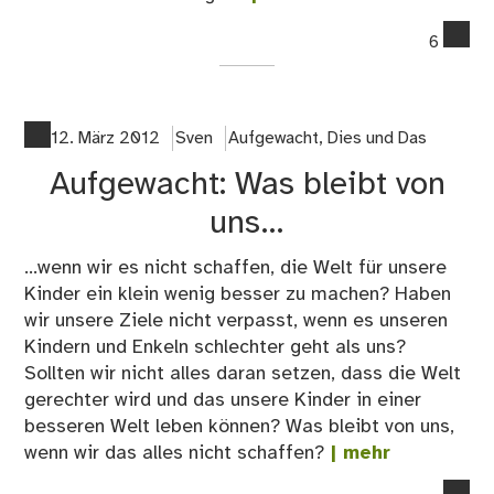
co
6
on
Au
Die
We
12. März 2012
Sven
Aufgewacht
,
Dies und Das
hu
Aufgewacht: Was bleibt von
uns…
...wenn wir es nicht schaffen, die Welt für unsere
Kinder ein klein wenig besser zu machen? Haben
wir unsere Ziele nicht verpasst, wenn es unseren
Kindern und Enkeln schlechter geht als uns?
Sollten wir nicht alles daran setzen, dass die Welt
gerechter wird und das unsere Kinder in einer
besseren Welt leben können? Was bleibt von uns,
wenn wir das alles nicht schaffen?
| mehr
co