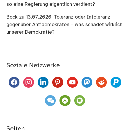
so eine Regierung eigentlich verdient?
Bock
zu
13.07.2026: Toleranz oder Intoleranz
gegenüber Antidemokraten – was schadet wirklich
unserer Demokratie?
Soziale Netzwerke
facebook
instagram
linkedin
pinterest
youtube
mastodon
reddit
paypal
weixin
komoot
spotify
Seiten