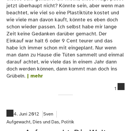
jetzt überhaupt nicht? Könnte sein, aber wenn man
beachtet, wie viel so eine Plastiktüte kostet und
wie viele man davon kauft, könnte es eben doch
schon wieder passen. Ich selbst habe mir lange
Zeit keine Gedanken darüber gemacht. Der
Einkauf war halt 6 oder 9 Cent teurer und das
habe ich immer schon mit eingeplant. Nur wenn
man dann zu Hause die Tüten sammelt und einmal
darauf achtet, wie viele das in einem Jahr dann
doch werden können, dann kommt man doch ins
Grübeln.
| mehr
co
1
on
Pla
Um
un
4. Juni 2012
Sven
Bä
Aufgewacht
,
Dies und Das
,
Politik