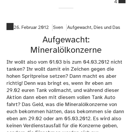
4
on
Au
Wa
ble
26. Februar 2012
Sven
Aufgewacht
,
Dies und Das
vo
Aufgewacht:
un
Mineralölkonzerne
Ihr wollt also vom 01.03 bis zum 04.03.2012 nicht
tanken? Ihr wollt damit ein Zeichen gegen die
hohen Spritpreise setzen? Dann macht es aber
richtig! Denn was bringt es, wenn ihr eben am
29.02 euren Tank vollmacht, und während dieser
Aktion dann eben mit diesem vollen Tank Auto
fahrt? Das Geld, was die Mineralölkonzerne von
euch bekommen hätten, dass bekommen sie dann
eben am 29.02 oder am 05.03.2012. Es wird also
keinen Verdienstausfall für die Konzerne geben,