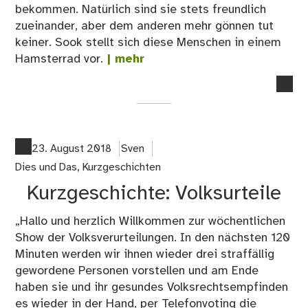
bekommen. Natürlich sind sie stets freundlich
zueinander, aber dem anderen mehr gönnen tut
keiner. Sook stellt sich diese Menschen in einem
Hamsterrad vor.
| mehr
no
co
on
So
Pe
23. August 2018
Sven
–
Dies und Das
,
Kurzgeschichten
Kur
Kurzgeschichte: Volksurteile
„Hallo und herzlich Willkommen zur wöchentlichen
Show der Volksverurteilungen. In den nächsten 120
Minuten werden wir ihnen wieder drei straffällig
gewordene Personen vorstellen und am Ende
haben sie und ihr gesundes Volksrechtsempfinden
es wieder in der Hand, per Telefonvoting die