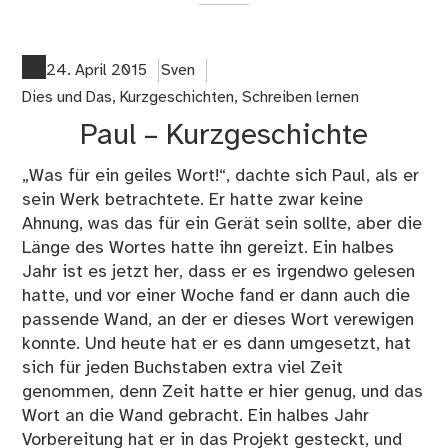
Da
Ge
der
24. April 2015
Sven
Hun
Dies und Das
,
Kurzgeschichten
,
Schreiben lernen
–
Paul – Kurzgeschichte
Kur
„Was für ein geiles Wort!“, dachte sich Paul, als er
sein Werk betrachtete. Er hatte zwar keine
Ahnung, was das für ein Gerät sein sollte, aber die
Länge des Wortes hatte ihn gereizt. Ein halbes
Jahr ist es jetzt her, dass er es irgendwo gelesen
hatte, und vor einer Woche fand er dann auch die
passende Wand, an der er dieses Wort verewigen
konnte. Und heute hat er es dann umgesetzt, hat
sich für jeden Buchstaben extra viel Zeit
genommen, denn Zeit hatte er hier genug, und das
Wort an die Wand gebracht. Ein halbes Jahr
Vorbereitung hat er in das Projekt gesteckt, und