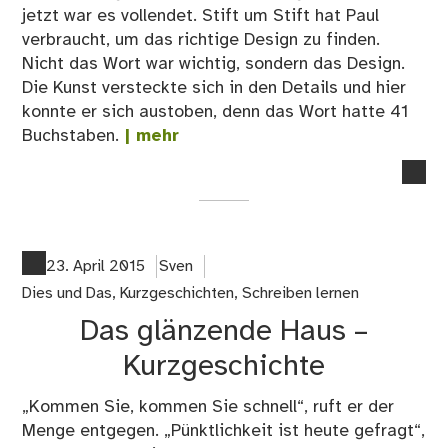
jetzt war es vollendet. Stift um Stift hat Paul
verbraucht, um das richtige Design zu finden.
Nicht das Wort war wichtig, sondern das Design.
Die Kunst versteckte sich in den Details und hier
konnte er sich austoben, denn das Wort hatte 41
Buchstaben.
| mehr
no
co
on
Pau
–
23. April 2015
Sven
Kur
Dies und Das
,
Kurzgeschichten
,
Schreiben lernen
Das glänzende Haus –
Kurzgeschichte
„Kommen Sie, kommen Sie schnell“, ruft er der
Menge entgegen. „Pünktlichkeit ist heute gefragt“,