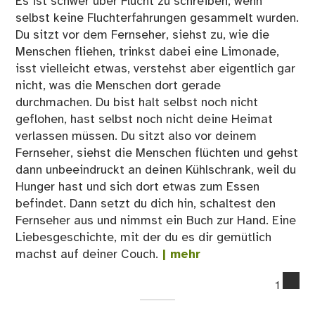
Es ist schwer über Flucht zu schreiben, wenn
selbst keine Fluchterfahrungen gesammelt wurden.
Du sitzt vor dem Fernseher, siehst zu, wie die
Menschen fliehen, trinkst dabei eine Limonade,
isst vielleicht etwas, verstehst aber eigentlich gar
nicht, was die Menschen dort gerade
durchmachen. Du bist halt selbst noch nicht
geflohen, hast selbst noch nicht deine Heimat
verlassen müssen. Du sitzt also vor deinem
Fernseher, siehst die Menschen flüchten und gehst
dann unbeeindruckt an deinen Kühlschrank, weil du
Hunger hast und sich dort etwas zum Essen
befindet. Dann setzt du dich hin, schaltest den
Fernseher aus und nimmst ein Buch zur Hand. Eine
Liebesgeschichte, mit der du es dir gemütlich
machst auf deiner Couch.
| mehr
co
1
on
#Fl