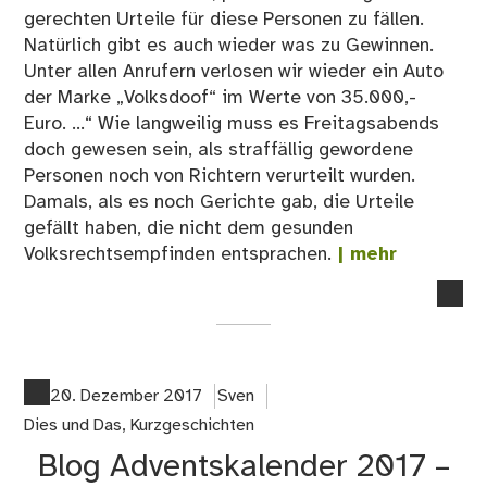
gerechten Urteile für diese Personen zu fällen.
Natürlich gibt es auch wieder was zu Gewinnen.
Unter allen Anrufern verlosen wir wieder ein Auto
der Marke „Volksdoof“ im Werte von 35.000,-
Euro. ...“ Wie langweilig muss es Freitagsabends
doch gewesen sein, als straffällig gewordene
Personen noch von Richtern verurteilt wurden.
Damals, als es noch Gerichte gab, die Urteile
gefällt haben, die nicht dem gesunden
Volksrechtsempfinden entsprachen.
| mehr
no
co
on
Kur
Vol
20. Dezember 2017
Sven
Dies und Das
,
Kurzgeschichten
Blog Adventskalender 2017 –