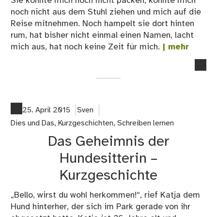
Sie konnte mich noch nicht packen, konnte mich
noch nicht aus dem Stuhl ziehen und mich auf die
Reise mitnehmen. Noch hampelt sie dort hinten
rum, hat bisher nicht einmal einen Namen, lacht
mich aus, hat noch keine Zeit für mich.
| mehr
no
co
on
Am
Sch
25. April 2015
Sven
–
Dies und Das
,
Kurzgeschichten
,
Schreiben lernen
Kur
Das Geheimnis der
Hundesitterin –
Kurzgeschichte
„Bello, wirst du wohl herkommen!“, rief Katja dem
Hund hinterher, der sich im Park gerade von ihr