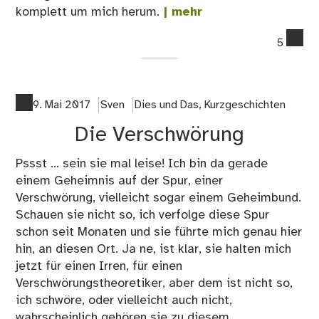
komplett um mich herum.
| mehr
co
5
on
Bl
Adv
20
9. Mai 2017
Sven
Dies und Das
,
Kurzgeschichten
–
Die Verschwörung
20
Pssst ... sein sie mal leise! Ich bin da gerade
einem Geheimnis auf der Spur, einer
Verschwörung, vielleicht sogar einem Geheimbund.
Schauen sie nicht so, ich verfolge diese Spur
schon seit Monaten und sie führte mich genau hier
hin, an diesen Ort. Ja ne, ist klar, sie halten mich
jetzt für einen Irren, für einen
Verschwörungstheoretiker, aber dem ist nicht so,
ich schwöre, oder vielleicht auch nicht,
wahrscheinlich gehören sie zu diesem