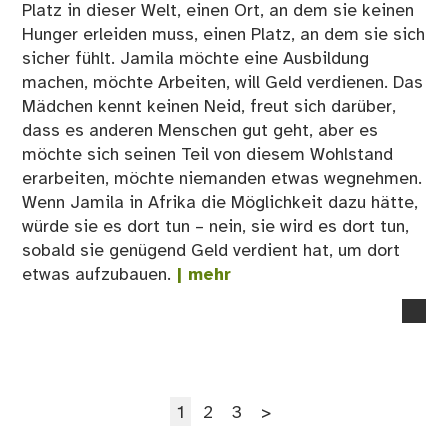
Platz in dieser Welt, einen Ort, an dem sie keinen
Hunger erleiden muss, einen Platz, an dem sie sich
sicher fühlt. Jamila möchte eine Ausbildung
machen, möchte Arbeiten, will Geld verdienen. Das
Mädchen kennt keinen Neid, freut sich darüber,
dass es anderen Menschen gut geht, aber es
möchte sich seinen Teil von diesem Wohlstand
erarbeiten, möchte niemanden etwas wegnehmen.
Wenn Jamila in Afrika die Möglichkeit dazu hätte,
würde sie es dort tun – nein, sie wird es dort tun,
sobald sie genügend Geld verdient hat, um dort
etwas aufzubauen.
| mehr
no
co
on
Jam
Seitennummerierung
Seite
Seite
Seite
1
2
3
>
der