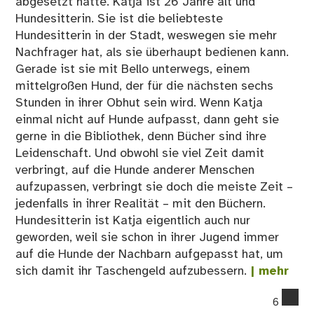
abgesetzt hatte. Katja ist 26 Jahre alt und
Hundesitterin. Sie ist die beliebteste
Hundesitterin in der Stadt, weswegen sie mehr
Nachfrager hat, als sie überhaupt bedienen kann.
Gerade ist sie mit Bello unterwegs, einem
mittelgroßen Hund, der für die nächsten sechs
Stunden in ihrer Obhut sein wird. Wenn Katja
einmal nicht auf Hunde aufpasst, dann geht sie
gerne in die Bibliothek, denn Bücher sind ihre
Leidenschaft. Und obwohl sie viel Zeit damit
verbringt, auf die Hunde anderer Menschen
aufzupassen, verbringt sie doch die meiste Zeit –
jedenfalls in ihrer Realität – mit den Büchern.
Hundesitterin ist Katja eigentlich auch nur
geworden, weil sie schon in ihrer Jugend immer
auf die Hunde der Nachbarn aufgepasst hat, um
sich damit ihr Taschengeld aufzubessern.
| mehr
co
6
on