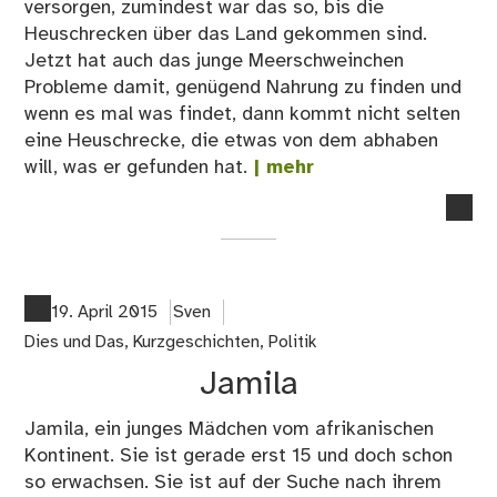
versorgen, zumindest war das so, bis die
Heuschrecken über das Land gekommen sind.
Jetzt hat auch das junge Meerschweinchen
Probleme damit, genügend Nahrung zu finden und
wenn es mal was findet, dann kommt nicht selten
eine Heuschrecke, die etwas von dem abhaben
will, was er gefunden hat.
| mehr
no
co
on
Me
Do
19. April 2015
Sven
–
Dies und Das
,
Kurzgeschichten
,
Politik
Kur
Jamila
Jamila, ein junges Mädchen vom afrikanischen
Kontinent. Sie ist gerade erst 15 und doch schon
so erwachsen. Sie ist auf der Suche nach ihrem