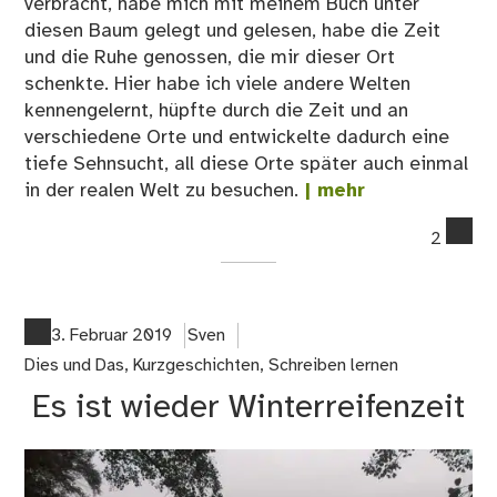
verbracht, habe mich mit meinem Buch unter
diesen Baum gelegt und gelesen, habe die Zeit
und die Ruhe genossen, die mir dieser Ort
schenkte. Hier habe ich viele andere Welten
kennengelernt, hüpfte durch die Zeit und an
verschiedene Orte und entwickelte dadurch eine
tiefe Sehnsucht, all diese Orte später auch einmal
in der realen Welt zu besuchen.
| mehr
co
2
on
Aug
de
Auf
3. Februar 2019
Sven
Dies und Das
,
Kurzgeschichten
,
Schreiben lernen
Es ist wieder Winterreifenzeit