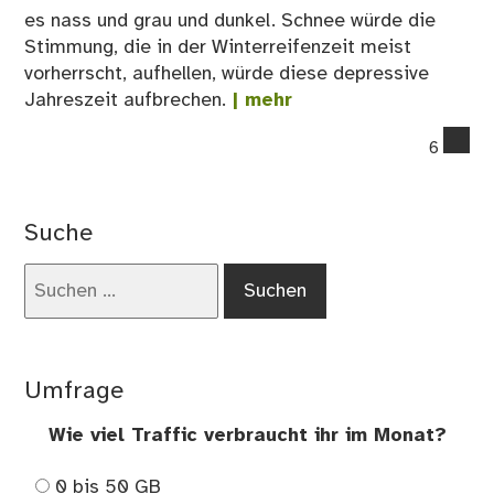
es nass und grau und dunkel. Schnee würde die
Stimmung, die in der Winterreifenzeit meist
vorherrscht, aufhellen, würde diese depressive
Jahreszeit aufbrechen.
| mehr
co
6
on
Es
ist
Suche
wie
Win
Suchen
nach:
Umfrage
Wie viel Traffic verbraucht ihr im Monat?
0 bis 50 GB