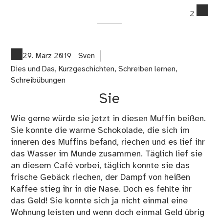
co
2
on
abc
Da
Hi
29. März 2019
Sven
Dies und Das
,
Kurzgeschichten
,
Schreiben lernen
,
Schreibübungen
Sie
Wie gerne würde sie jetzt in diesen Muffin beißen.
Sie konnte die warme Schokolade, die sich im
inneren des Muffins befand, riechen und es lief ihr
das Wasser im Munde zusammen. Täglich lief sie
an diesem Café vorbei, täglich konnte sie das
frische Gebäck riechen, der Dampf von heißen
Kaffee stieg ihr in die Nase. Doch es fehlte ihr
das Geld! Sie konnte sich ja nicht einmal eine
Wohnung leisten und wenn doch einmal Geld übrig