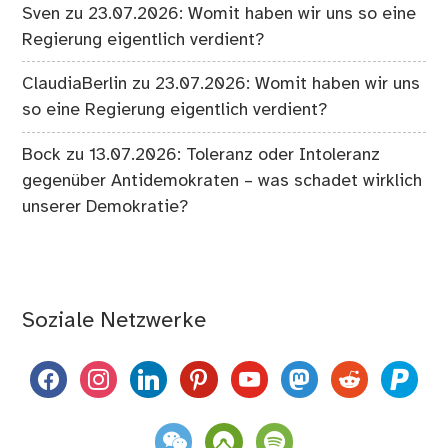
Sven
zu
23.07.2026: Womit haben wir uns so eine
Regierung eigentlich verdient?
ClaudiaBerlin
zu
23.07.2026: Womit haben wir uns
so eine Regierung eigentlich verdient?
Bock
zu
13.07.2026: Toleranz oder Intoleranz
gegenüber Antidemokraten – was schadet wirklich
unserer Demokratie?
Soziale Netzwerke
facebook
instagram
linkedin
pinterest
youtube
mastodon
reddit
paypal
weixin
komoot
spotify