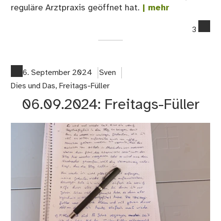
reguläre Arztpraxis geöffnet hat.
| mehr
co
3
on
08
Da
war
6. September 2024
Sven
irg
Dies und Das
,
Freitags-Füller
an
06.09.2024: Freitags-Füller
gep