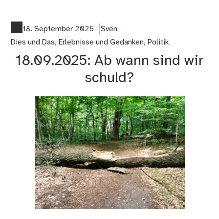
06
N
wie
18. September 2025
Sven
Nic
Dies und Das
,
Erlebnisse und Gedanken
,
Politik
–
18.09.2025: Ab wann sind wir
#L
schuld?