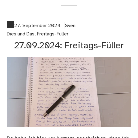
co
on
18
Ab
27. September 2024
Sven
wa
Dies und Das
,
Freitags-Füller
sin
27.09.2024: Freitags-Füller
wir
sch