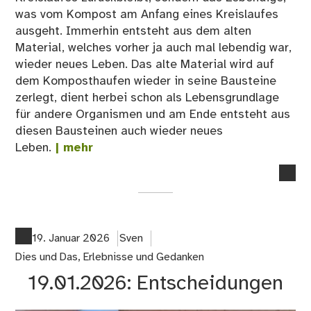
was vom Kompost am Anfang eines Kreislaufes
ausgeht. Immerhin entsteht aus dem alten
Material, welches vorher ja auch mal lebendig war,
wieder neues Leben. Das alte Material wird auf
dem Komposthaufen wieder in seine Bausteine
zerlegt, dient herbei schon als Lebensgrundlage
für andere Organismen und am Ende entsteht aus
diesen Bausteinen auch wieder neues
Leben.
| mehr
no
co
on
21.
Ko
19. Januar 2026
Sven
als
Dies und Das
,
Erlebnisse und Gedanken
Que
19.01.2026: Entscheidungen
der
Kre