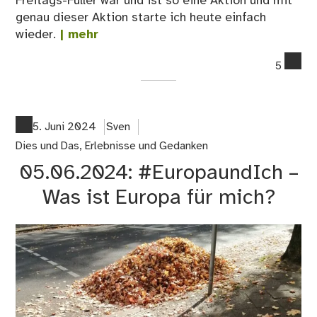
Freitags-Füller war und ist so eine Aktion und mit
genau dieser Aktion starte ich heute einfach
wieder.
| mehr
co
5
on
06
Fre
Fül
5. Juni 2024
Sven
Dies und Das
,
Erlebnisse und Gedanken
05.06.2024: #EuropaundIch –
Was ist Europa für mich?