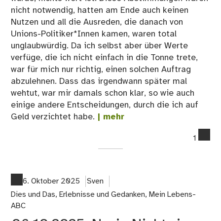
nicht notwendig, hatten am Ende auch keinen
Nutzen und all die Ausreden, die danach von
Unions-Politiker*Innen kamen, waren total
unglaubwürdig. Da ich selbst aber über Werte
verfüge, die ich nicht einfach in die Tonne trete,
war für mich nur richtig, einen solchen Auftrag
abzulehnen. Dass das irgendwann später mal
wehtut, war mir damals schon klar, so wie auch
einige andere Entscheidungen, durch die ich auf
Geld verzichtet habe.
| mehr
co
1
on
19.
En
6. Oktober 2025
Sven
Dies und Das
,
Erlebnisse und Gedanken
,
Mein Lebens-
ABC