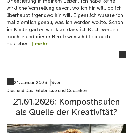
Orientierung in meinem Leben. Ich habe keine
wirkliche Vorstellung davon, wo ich hin will, ob ich
überhaupt irgendwo hin will. Eigentlich wusste ich
mal ziemlich genau, was ich werden wollte. Schon
im Kindergarten war klar, dass ich Koch werden
möchte und dieser Berufswunsch blieb auch
bestehen.
| mehr
no
co
on
24
Le
21. Januar 2026
Sven
–
Dies und Das
,
Erlebnisse und Gedanken
O
21.01.2026: Komposthaufen
wie
Ori
als Quelle der Kreativität?