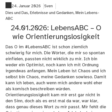
–
24. Januar 2026
Sven
P
Dies und Das
,
Erlebnisse und Gedanken
,
Mein Lebens-
wie
ABC
Pol
24.01.2026: LebensABC – O
wie Orientierungslosigkeit
Das O im #LebensABC ist schon ziemlich
schwierig für mich. Die Wörter, die mir so spontan
einfielen, passten nicht wirklich zu mir. Ich bin
weder ein Optimist, noch kann ich mit Ordnung
irgendwas anfangen. Mein Leben ist Chaos und ich
selbst bin Chaos, meine Gedanken sowieso. Damit
kann ich leben, auch wenn mich andere wohl eher
als komisch beschreiben würden.
Orientierungslosigkeit kam mir erst gar nicht in
den Sinn, doch als es erst mal da war, war klar,
dass genau dieses Wort zu mir passt. Mir fehlt die