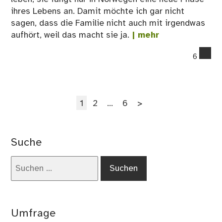
ihres Lebens an. Damit möchte ich gar nicht
sagen, dass die Familie nicht auch mit irgendwas
aufhört, weil das macht sie ja.
| mehr
co
6
on
12
An
Seitennummerierung
Seite
Seite
Seite
1
2
…
6
>
der
Beiträge
Suche
Suchen
nach:
Umfrage