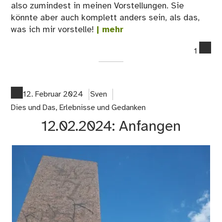
also zumindest in meinen Vorstellungen. Sie
könnte aber auch komplett anders sein, als das,
was ich mir vorstelle!
| mehr
co
1
on
02
Ge
–
12. Februar 2024
Sven
Wa
Dies und Das
,
Erlebnisse und Gedanken
wü
12.02.2024: Anfangen
ich
ma