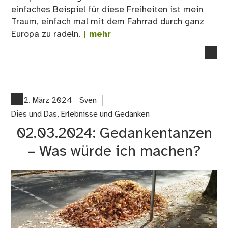
einfaches Beispiel für diese Freiheiten ist mein
Traum, einfach mal mit dem Fahrrad durch ganz
Europa zu radeln.
| mehr
no
co
on
05
#E
2. März 2024
Sven
–
Dies und Das
,
Erlebnisse und Gedanken
Wa
02.03.2024: Gedankentanzen
ist
Eu
– Was würde ich machen?
für
mi