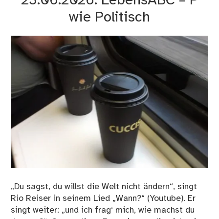
23.06.2026: LebensABC – P
un
Gen
wie Politisch
„Du sagst, du willst die Welt nicht ändern“, singt
Rio Reiser in seinem Lied „Wann?“ (Youtube). Er
singt weiter: „und ich frag‘ mich, wie machst du