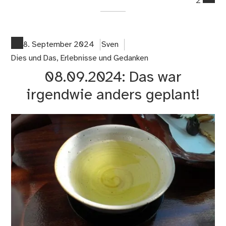
2
on
10
Wi
ge
8. September 2024
Sven
es
Dies und Das
,
Erlebnisse und Gedanken
dir
08.09.2024: Das war
irgendwie anders geplant!