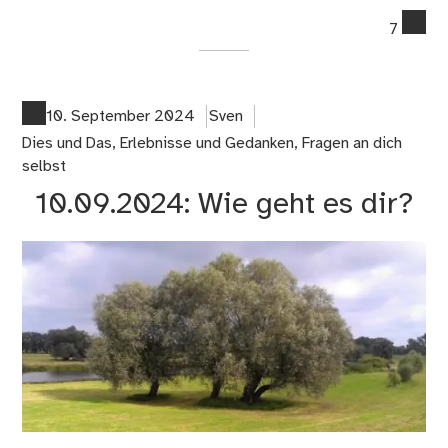
co
7
on
27
Fre
Fül
10. September 2024
Sven
Dies und Das
,
Erlebnisse und Gedanken
,
Fragen an dich
selbst
10.09.2024: Wie geht es dir?