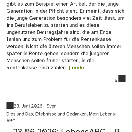
gibt es zum Beispiel einen Artikel, der die junge
Generation in der Pflicht sieht. Er meint, dass sich
die junge Generation besonders viel Zeit lässt, um
ins Berufsleben zu starten und es diese
ungenutzten Beitragsjahre sind, die am Ende
fehlen und zum Problem für die Rentenkasse
werden. Nicht die älteren Menschen sollen immer
später in Rente gehen, sondern die jüngeren
Menschen sollen früher starten, in die
Rentenkasse einzuzahlen.
| mehr
co
6
on
02
Me
fün
23. Juni 2026
Sven
Mi
Dies und Das
,
Erlebnisse und Gedanken
,
Mein Lebens-
zu
ABC
Re