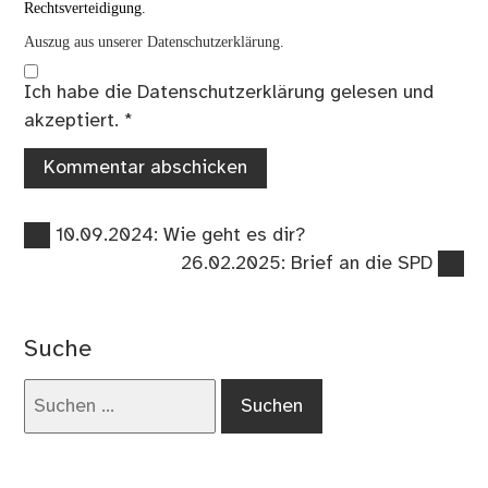
Rechtsverteidigung.
Auszug aus unserer Datenschutzerklärung.
Ich habe die
Datenschutzerklärung
gelesen und
akzeptiert.
*
Vorheriger
Beitragsnavigation
10.09.2024: Wie geht es dir?
Beitrag:
Nächster
26.02.2025: Brief an die SPD
Beitrag:
Suche
Suchen
nach: