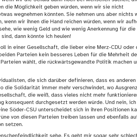
n die Möglichkeit geben würden, wenn wir sie nicht
a etwas wegnehmen könnten. Sie nehmen uns aber nichts 
, wenn wir ihnen die Hand reichen würden, wenn wir auf
sehe, wie wenig Geld und wie wenig Anerkennung für die
 sind, dann könnte ich heulen!
oll in einer Gesellschaft, die lieber eine Merz-CDU oder 
beiden Parteien kein besseres Leben für die Mehrheit de
Parteien wählt, die rückwärtsgewandte Politik machen 
ividualisten, die sich darüber definieren, dass es anderen
wo die Solidarität immer mehr verschwindet, wo Ausgren
ellschaft, die weiß, dass vieles nicht mehr funktioniere
g konsequent durchgesetzt werden würde. Und nein, ich
ine Söder-CSU unterscheidet sich in ihren Positionen k
üne von diesen Parteien treiben lassen und ebenfalls au
n setzen.
nschenfeindlichkeit sehe. Es geht mir sogar sehr schlech