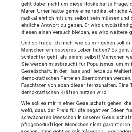
geht dabei nicht um diese floskelhafte Frage, d
Maren Urner hätte gerne eine radikal ehrliche A
radikal ehrlich mit uns selbst sein müssen und d
ehrliche Antwort zu geben. Er wird unvollständig
diesen einen Versuch bleiben, es wird weitere g
Und so frage ich mich, wie es mir gehen soll in
Menschen ein besseres Leben haben? Es geht v
schlechter geht, als einem selbst! Menschen w
Sie werden missbraucht für Populismus, um mit
Gesellschaft, in der Hass und Hetze zu Wahler
demokratischen Parteien übernommen werden, i
Faschisten von eben dieser fernzuhalten. Eine 
demokratischen Kräften nutzen wird!
Wie soll es mir in einer Gesellschaft gehen, di
weiß, dass der Preis für die negativen Ideen fü
schwächsten Menschen in unserer Gesellschaft 
pflegebedürftigen Menschen nicht garantieren 
können, dann geht es mir miserabel. Besonders