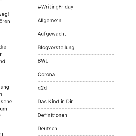
#WritingFriday
weg!
Allgemein
hören
Aufgewacht
die
Blogvorstellung
r
BWL
und
Corona
zung
d2d
n
Das Kind in Dir
 sehe
aum
Definitionen
f
Deutsch
t,