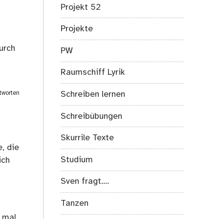
Projekt 52
Projekte
urch
PW
Raumschiff Lyrik
tworten
Schreiben lernen
Schreibübungen
Skurrile Texte
e, die
Studium
ich
g
Sven fragt….
Tanzen
 mal