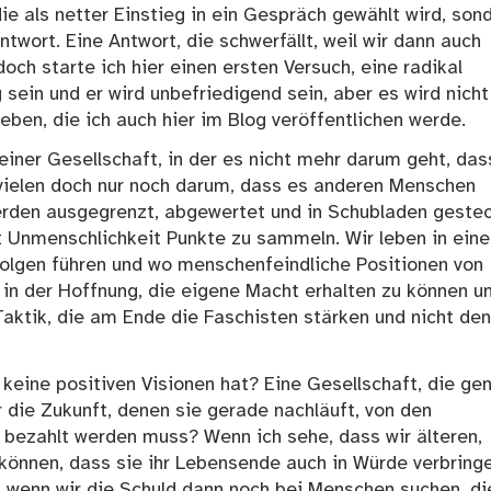
ie als netter Einstieg in ein Gespräch gewählt wird, son
ntwort. Eine Antwort, die schwerfällt, weil wir dann auch
och starte ich hier einen ersten Versuch, eine radikal
 sein und er wird unbefriedigend sein, aber es wird nicht
eben, die ich auch hier im Blog veröffentlichen werde.
 einer Gesellschaft, in der es nicht mehr darum geht, dass
ielen doch nur noch darum, dass es anderen Menschen
erden ausgegrenzt, abgewertet und in Schubladen gestec
 Unmenschlichkeit Punkte zu sammeln. Wir leben in eine
folgen führen und wo menschenfeindliche Positionen von
n der Hoffnung, die eigene Macht erhalten zu können u
Taktik, die am Ende die Faschisten stärken und nicht den
e keine positiven Visionen hat? Eine Gesellschaft, die ge
r die Zukunft, denen sie gerade nachläuft, von den
bezahlt werden muss? Wenn ich sehe, dass wir älteren,
können, dass sie ihr Lebensende auch in Würde verbring
 wenn wir die Schuld dann noch bei Menschen suchen, di