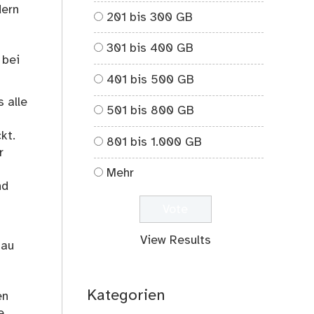
dern
201 bis 300 GB
301 bis 400 GB
 bei
401 bis 500 GB
 alle
501 bis 800 GB
kt.
801 bis 1.000 GB
r
Mehr
nd
View Results
nau
Kategorien
en
e