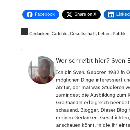
Facebook
Share on X
Linked
Gedanken
,
Gefühle
,
Gesellschaft
,
Leben
,
Politik
Wer schreibt hier?
Sven 
Ich bin Sven. Geboren 1982 in Os
möglichen Dinge interessiert u
Abitur, der mal was Studieren wo
zumindest die Ausbildung zum 
Großhandel erfolgreich beendet
schauend. Blogger. Dieser Blog h
meinen Gedanken, Geschichten, E
anschauen könnt, in die ihr ein