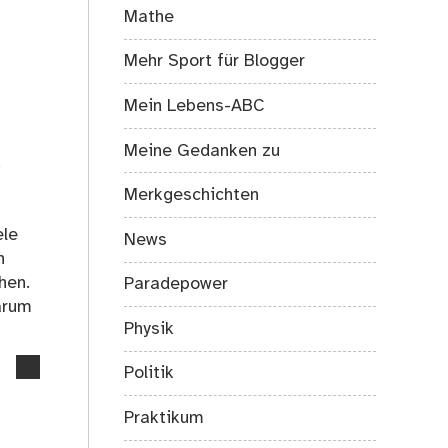
comments
Mathe
on
Komm,
Mehr Sport für Blogger
lass
uns
Mein Lebens-ABC
auf
eine
Meine Gedanken zu
Reise
.
gehen
Merkgeschichten
ele
News
h
hen.
Paradepower
warum
Physik
no
Politik
comments
on
Praktikum
Und