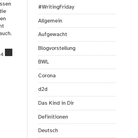
essen
#WritingFriday
die
den
Allgemein
nt
auch.
Aufgewacht
Blogvorstellung
comments
4
on
BWL
Spinne
Archibald
Corona
–
Gedicht
d2d
Das Kind in Dir
Definitionen
Deutsch