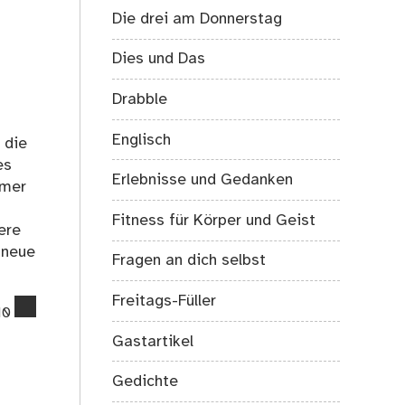
Die drei am Donnerstag
Dies und Das
Drabble
Englisch
 die
es
Erlebnisse und Gedanken
mmer
Fitness für Körper und Geist
ere
 neue
Fragen an dich selbst
Freitags-Füller
comments
10
on
Gastartikel
Wenn
es
Gedichte
Herbst