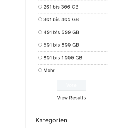
comments
201 bis 300 GB
on
Weil
301 bis 400 GB
sie
ein
401 bis 500 GB
Mädchen
ist!
501 bis 800 GB
801 bis 1.000 GB
Mehr
View Results
Kategorien