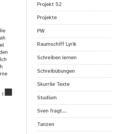
nun
Projekt 52
sitzt
du
Projekte
hier
auf
die
PW
einem
rah
kalten
Raumschiff Lyrik
el
Stein
 den
Schreiben lernen
ich
ch
Schreibübungen
orne
Skurrile Texte
comments
1
Studium
on
Wenn
Sven fragt….
ich
ich
Tanzen
wär!