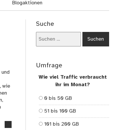
Blogaktionen
Suche
Suchen
nach:
Umfrage
e und
Wie viel Traffic verbraucht
ihr im Monat?
, wie
hen
0 bis 50 GB
n,
n
51 bis 100 GB
101 bis 200 GB
no