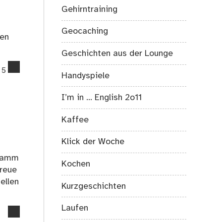
wird
Gehirntraining
Geocaching
ten
Geschichten aus der Lounge
comments
5
Handyspiele
on
Ich
I’m in … English 2o11
wollte
doch
Kaffee
nur…
Klick der Woche
gramm
Kochen
Freue
ellen
Kurzgeschichten
Laufen
no