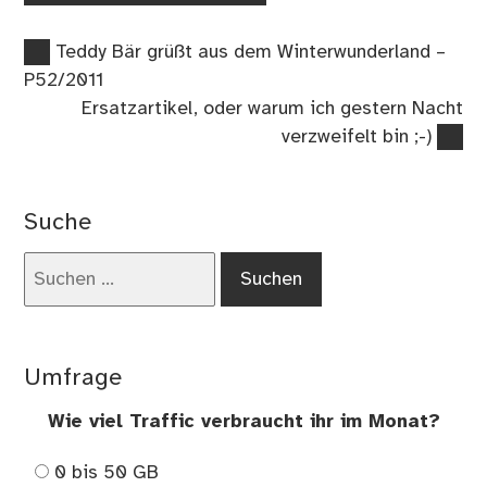
Vorheriger
Beitragsnavigation
Teddy Bär grüßt aus dem Winterwunderland –
Beitrag:
P52/2011
Nächster
Ersatzartikel, oder warum ich gestern Nacht
Beitrag:
verzweifelt bin ;-)
Suche
Suchen
nach:
Umfrage
Wie viel Traffic verbraucht ihr im Monat?
0 bis 50 GB