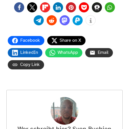
0
Facebook
Share on X
LinkedIn
WhatsApp
Email
Copy Link