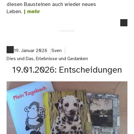
diesen Bausteinen auch wieder neues
Leben.
| mehr
no
co
on
21.
Ko
19. Januar 2026
Sven
als
Dies und Das
,
Erlebnisse und Gedanken
Que
19.01.2026: Entscheidungen
der
Kre