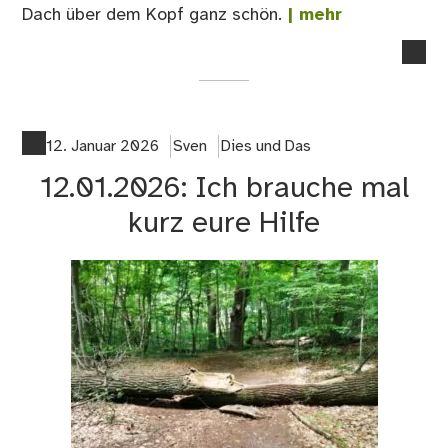
Dach über dem Kopf ganz schön.
| mehr
no
co
on
18.
Go
12. Januar 2026
Sven
Dies und Das
12.01.2026: Ich brauche mal
kurz eure Hilfe