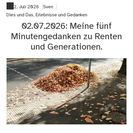
od
2. Juli 2026
Sven
Int
Dies und Das
,
Erlebnisse und Gedanken
ge
02.07.2026: Meine fünf
An
–
Minutengedanken zu Renten
wa
und Generationen.
sc
wir
uns
De