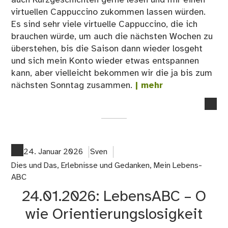
virtuellen Cappuccino zukommen lassen würden.
Es sind sehr viele virtuelle Cappuccino, die ich
brauchen würde, um auch die nächsten Wochen zu
überstehen, bis die Saison dann wieder losgeht
und sich mein Konto wieder etwas entspannen
kann, aber vielleicht bekommen wir die ja bis zum
nächsten Sonntag zusammen.
| mehr
no
co
on
Ha
ihr
24. Januar 2026
Sven
ma
Dies und Das
,
Erlebnisse und Gedanken
,
Mein Lebens-
ne
ABC
Eur
24.01.2026: LebensABC – O
…
äh
wie Orientierungslosigkeit
…