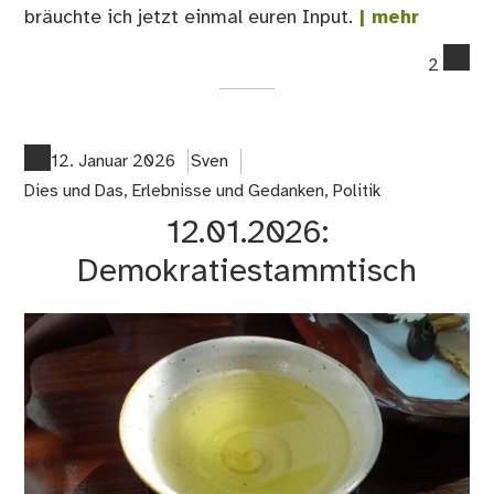
bräuchte ich jetzt einmal euren Input.
| mehr
co
2
on
12.
Ich
br
12. Januar 2026
Sven
ma
Dies und Das
,
Erlebnisse und Gedanken
,
Politik
kur
12.01.2026:
eur
Hil
Demokratiestammtisch