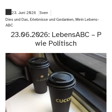
02
Me
fün
23. Juni 2026
Sven
Mi
Dies und Das
,
Erlebnisse und Gedanken
,
Mein Lebens-
zu
ABC
Re
23.06.2026: LebensABC – P
un
Gen
wie Politisch