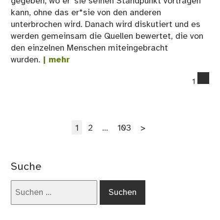
gegeben, wo er*sie seinen Standpunkt vortragen
kann, ohne das er*sie von den anderen
unterbrochen wird. Danach wird diskutiert und es
werden gemeinsam die Quellen bewertet, die von
den einzelnen Menschen miteingebracht
wurden.
| mehr
co
1
on
12.
De
Seitennummerierung
Seite
Seite
Seite
1
2
…
103
>
der
Beiträge
Suche
Suchen
nach: