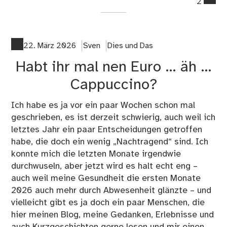
2
on
22
Au
de
22. März 2026
Sven
Dies und Das
Ab
Habt ihr mal nen Euro … äh …
sta
…
Cappuccino?
Ich habe es ja vor ein paar Wochen schon mal
geschrieben, es ist derzeit schwierig, auch weil ich
letztes Jahr ein paar Entscheidungen getroffen
habe, die doch ein wenig „Nachtragend“ sind. Ich
konnte mich die letzten Monate irgendwie
durchwuseln, aber jetzt wird es halt echt eng –
auch weil meine Gesundheit die ersten Monate
2026 auch mehr durch Abwesenheit glänzte – und
vielleicht gibt es ja doch ein paar Menschen, die
hier meinen Blog, meine Gedanken, Erlebnisse und
auch Kurzgeschichten gerne lesen und mir einen