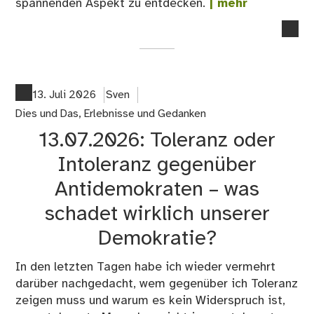
spannenden Aspekt zu entdecken.
| mehr
no
co
on
22
Bl
13. Juli 2026
Sven
un
Dies und Das
,
Erlebnisse und Gedanken
KI
13.07.2026: Toleranz oder
–
Jet
Intoleranz gegenüber
sch
Antidemokraten – was
au
ich
schadet wirklich unserer
wa
Demokratie?
da
…
In den letzten Tagen habe ich wieder vermehrt
darüber nachgedacht, wem gegenüber ich Toleranz
zeigen muss und warum es kein Widerspruch ist,