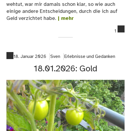
wehtut, war mir damals schon klar, so wie auch
einige andere Entscheidungen, durch die ich auf
Geld verzichtet habe.
| mehr
co
1
on
19.
En
18. Januar 2026
Sven
Erlebnisse und Gedanken
18.01.2026: Gold