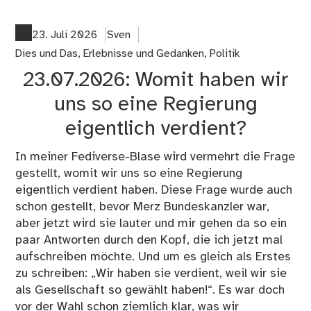
26
Wa
bl
23. Juli 2026
Sven
wir
Dies und Das
,
Erlebnisse und Gedanken
,
Politik
eig
23.07.2026: Womit haben wir
uns so eine Regierung
eigentlich verdient?
In meiner Fediverse-Blase wird vermehrt die Frage
gestellt, womit wir uns so eine Regierung
eigentlich verdient haben. Diese Frage wurde auch
schon gestellt, bevor Merz Bundeskanzler war,
aber jetzt wird sie lauter und mir gehen da so ein
paar Antworten durch den Kopf, die ich jetzt mal
aufschreiben möchte. Und um es gleich als Erstes
zu schreiben: „Wir haben sie verdient, weil wir sie
als Gesellschaft so gewählt haben!“. Es war doch
vor der Wahl schon ziemlich klar, was wir