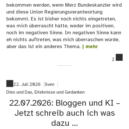
bekommen werden, wenn Merz Bundeskanzler wird
und diese Union Regierungsverantwortung
bekommt. Es ist bisher noch nichts eingetreten,
was mich überrascht hätte, weder im positiven,
noch im negativen Sinne. Im negativen Sinne kann
eh nichts auftreten, was mich überraschen würde,
aber das ist ein anderes Thema.
| mehr
co
2
on
23
Wo
ha
22. Juli 2026
Sven
wir
Dies und Das
,
Erlebnisse und Gedanken
un
22.07.2026: Bloggen und KI –
so
ein
Jetzt schreib auch ich was
Reg
dazu …
eig