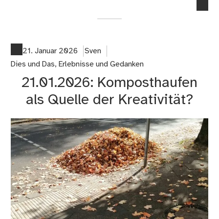
no
co
on
24
Le
21. Januar 2026
Sven
–
Dies und Das
,
Erlebnisse und Gedanken
O
21.01.2026: Komposthaufen
wie
Ori
als Quelle der Kreativität?