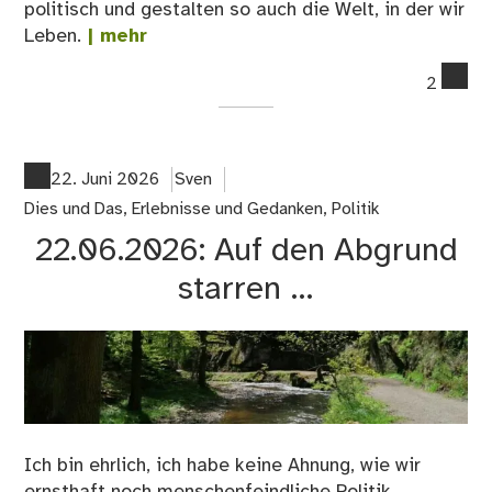
politisch und gestalten so auch die Welt, in der wir
Leben.
| mehr
co
2
on
23
Le
–
22. Juni 2026
Sven
P
Dies und Das
,
Erlebnisse und Gedanken
,
Politik
wie
22.06.2026: Auf den Abgrund
Pol
starren …
Ich bin ehrlich, ich habe keine Ahnung, wie wir
ernsthaft noch menschenfeindliche Politik