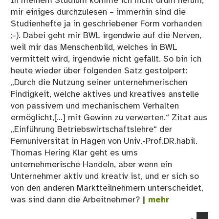
In meinem Studium komme ich nicht drum herum,
mir einiges durchzulesen – immerhin sind die
Studienhefte ja in geschriebener Form vorhanden
;-). Dabei geht mir BWL irgendwie auf die Nerven,
weil mir das Menschenbild, welches in BWL
vermittelt wird, irgendwie nicht gefällt. So bin ich
heute wieder über folgenden Satz gestolpert:
„Durch die Nutzung seiner unternehmerischen
Findigkeit, welche aktives und kreatives anstelle
von passivem und mechanischem Verhalten
ermöglicht,[...] mit Gewinn zu verwerten.“ Zitat aus
„Einführung Betriebswirtschaftslehre“ der
Fernuniversität in Hagen von Univ.-Prof.DR.habil.
Thomas Hering Klar geht es ums
unternehmerische Handeln, aber wenn ein
Unternehmer aktiv und kreativ ist, und er sich so
von den anderen Marktteilnehmern unterscheidet,
was sind dann die Arbeitnehmer?
| mehr
co