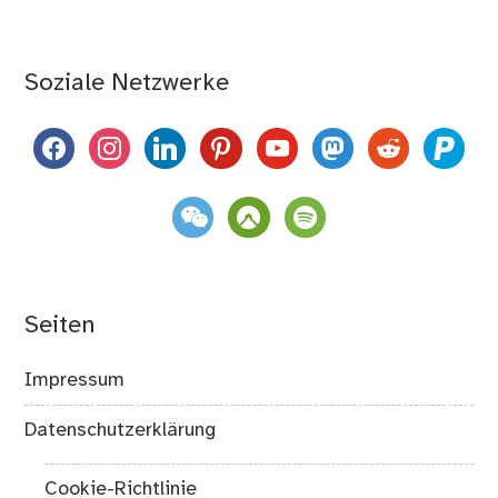
Soziale Netzwerke
facebook
instagram
linkedin
pinterest
youtube
mastodon
reddit
paypal
weixin
komoot
spotify
Seiten
Impressum
Datenschutzerklärung
Cookie-Richtlinie