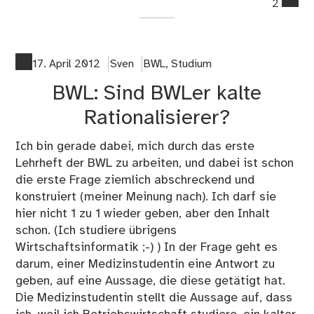
2
on
Sin
nur
Un
17. April 2012
Sven
BWL
,
Studium
akt
BWL: Sind BWLer kalte
un
kre
Rationalisierer?
Me
Ich bin gerade dabei, mich durch das erste
Lehrheft der BWL zu arbeiten, und dabei ist schon
die erste Frage ziemlich abschreckend und
konstruiert (meiner Meinung nach). Ich darf sie
hier nicht 1 zu 1 wieder geben, aber den Inhalt
schon. (Ich studiere übrigens
Wirtschaftsinformatik ;-) ) In der Frage geht es
darum, einer Medizinstudentin eine Antwort zu
geben, auf eine Aussage, die diese getätigt hat.
Die Medizinstudentin stellt die Aussage auf, dass