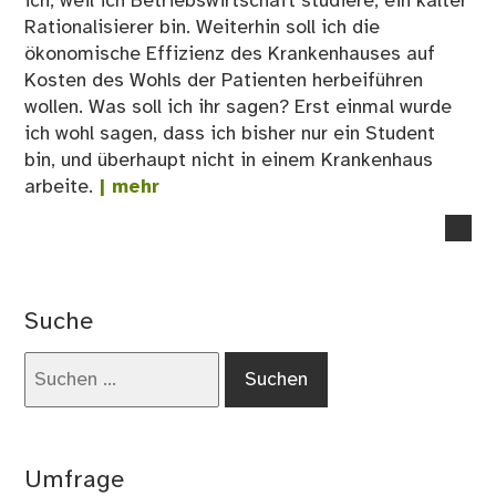
ich, weil ich Betriebswirtschaft studiere, ein kalter
Rationalisierer bin. Weiterhin soll ich die
ökonomische Effizienz des Krankenhauses auf
Kosten des Wohls der Patienten herbeiführen
wollen. Was soll ich ihr sagen? Erst einmal wurde
ich wohl sagen, dass ich bisher nur ein Student
bin, und überhaupt nicht in einem Krankenhaus
arbeite.
| mehr
no
co
on
BW
Suche
Sin
BW
Suchen
kal
nach:
Rat
Umfrage