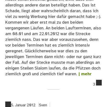
allerdings andere daran beteiligt haben. Das ist
Schade, liegt aber wahrscheinlich daran, dass ich
viel zu wenig Werbung hier dafür gemacht habe ;-).
Kommen wir aber erst mal zu den beiden
vergangenen Läufen. An beiden Laufterminen, also
am 08.01 und am 22.01.2012 war die Strecke
ziemlich nass. Das war aber vorauszusehen, denn
vor beiden Terminen hat es ziemlich intensiv
geregnet. Glücklicherweise war dies zu den
jeweiligen Terminen dann nicht- oder nur ganz kurz
der Fall. Auf der Stecke musste man allerdings an
einigen Stellen Slalom laufen, da die Pfützen doch
ziemlich groß und ziemlich tief waren.
| mehr
co
3
on
Lau
Wu
–
5. Januar 2012
Sven