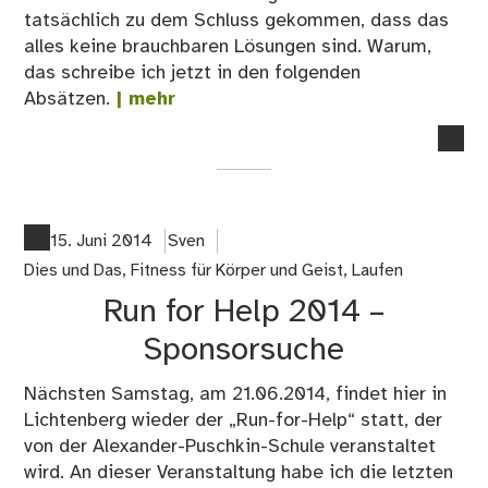
tatsächlich zu dem Schluss gekommen, dass das
alles keine brauchbaren Lösungen sind. Warum,
das schreibe ich jetzt in den folgenden
Absätzen.
| mehr
no
co
on
Die
An
15. Juni 2014
Sven
läu
Dies und Das
,
Fitness für Körper und Geist
,
Laufen
mit
Run for Help 2014 –
bei
Läu
Sponsorsuche
Nächsten Samstag, am 21.06.2014, findet hier in
Lichtenberg wieder der „Run-for-Help“ statt, der
von der Alexander-Puschkin-Schule veranstaltet
wird. An dieser Veranstaltung habe ich die letzten