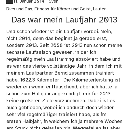
for
11. Januar 2014
Sven
He
Dies und Das
,
Fitness für Körper und Geist
,
Laufen
20
Das war mein Laufjahr 2013
–
Sp
Und schon wieder ist ein Laufjahr vorbei. Nein,
nicht 2014, denn das beginnt ja gerade erst,
sondern 2013. Seit 2008 ist 2013 nun schon meine
sechste Laufsaison gewesen, in der ich
regelmäßig mein Lauftraining absolviert habe und
es war das vierte vollständige Jahr, in dem ich mit
meinem Laufpartner Bernd zusammen trainiert
habe. 1022,3 Kilometer Die Kilometerleistung ist
wieder ein wenig enttäuschend, aber ich hatte ja
schon zum Halbjahr angekündigt, mir für 2013
keine größeren Ziele vorzunehmen. Dabei ist es
auch geblieben, wobei ich dadurch doch wieder
sehr viel regelmäßiger trainiert habe, als im
ersten Halbjahr, in welchem ich ja mehrere Wochen
am Stück nicht gelaufen bin. Weggefallen ist aber