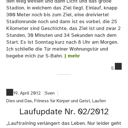
den Weg weißen und dann Licht und das große
Stadion, in welchem das Ziel liegt. Einlauf, knapp
300 Meter noch bis zum Ziel, eine dreiviertel
Stadionrunde noch und dann ist es vorbei, die 25
Kilometer sind Geschichte, das Ziel ist und zwar 2
Stunden, 30 Minuten und 34 Sekunden nach dem
Start. Es ist Sonntag kurz nach 8 Uhr am Morgen.
Ich schließe die Tür meiner Wohnungstür und
begebe mich zur S-Bahn.
| mehr
co
5
on
Me
BI
im
19. April 2012
Sven
Jah
Dies und Das
,
Fitness für Körper und Geist
,
Laufen
20
Laufupdate Nr. 02/2012
„Lauftraining verlängert das Leben. Nur leider geht