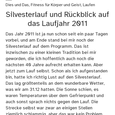
die
Dies und Das
,
Fitness für Körper und Geist
,
Laufen
ers
Silvesterlauf und Rückblick auf
be
Läu
das Laufjahr 2011
Das Jahr 2011 ist ja nun schon seit ein paar Tagen
vorbei, und am Ende stand bei mir noch der
Silvesterlauf auf dem Programm. Das ist
inzwischen zu einer kleinen Tradition bei mir
geworden, die ich hoffentlich auch noch die
nächsten 40 Jahre aufrecht erhalten kann. Aber
jetzt zum Lauf selbst. Schon als ich aufgestanden
bin, hatte ich richtig Lust auf den Silvesterlauf.
Das lag größtenteils an dem wunderbare Wetter,
was wir am 31.12 hatten. Die Sonne schien, es
waren Temperaturen über dem Gefrierpunkt und
auch sonst sprach nichts gegen den Lauf. Die
Strecke selbst war zwar an einigen Stellen
ziemlich schlammig, aber das war kein Problem,