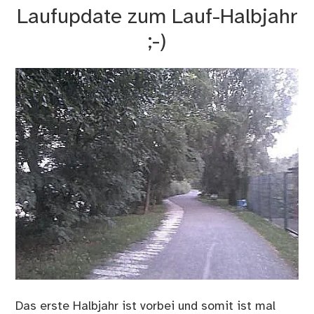
La
Laufupdate zum Lauf-Halbjahr
onl
ka
;-)
Das erste Halbjahr ist vorbei und somit ist mal