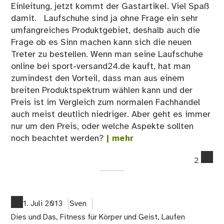
Einleitung, jetzt kommt der Gastartikel. Viel Spaß
damit. Laufschuhe sind ja ohne Frage ein sehr
umfangreiches Produktgebiet, deshalb auch die
Frage ob es Sinn machen kann sich die neuen
Treter zu bestellen. Wenn man seine Laufschuhe
online bei sport-versand24.de kauft, hat man
zumindest den Vorteil, dass man aus einem
breiten Produktspektrum wählen kann und der
Preis ist im Vergleich zum normalen Fachhandel
auch meist deutlich niedriger. Aber geht es immer
nur um den Preis, oder welche Aspekte sollten
noch beachtet werden?
| mehr
co
2
on
Gas
Sol
ma
1. Juli 2013
Sven
sei
Dies und Das
,
Fitness für Körper und Geist
,
Laufen