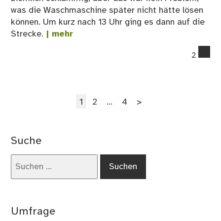
was die Waschmaschine später nicht hätte lösen
können. Um kurz nach 13 Uhr ging es dann auf die
Strecke.
| mehr
co
2
on
Sil
un
Seitennummerierung
Rüc
Seite
Seite
Seite
1
2
…
4
>
auf
der
da
Beiträge
Lau
Suche
20
Suchen
nach:
Umfrage