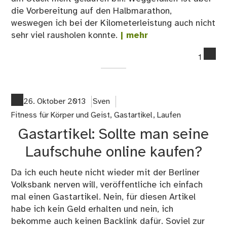
die Vorbereitung auf den Halbmarathon,
weswegen ich bei der Kilometerleistung auch nicht
sehr viel rausholen konnte.
| mehr
co
1
on
Da
war
me
26. Oktober 2013
Sven
Lau
Fitness für Körper und Geist
,
Gastartikel
,
Laufen
20
Gastartikel: Sollte man seine
Laufschuhe online kaufen?
Da ich euch heute nicht wieder mit der Berliner
Volksbank nerven will, veröffentliche ich einfach
mal einen Gastartikel. Nein, für diesen Artikel
habe ich kein Geld erhalten und nein, ich
bekomme auch keinen Backlink dafür. Soviel zur