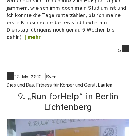
vorhanden sind. Ich könnte zum Beispiel täglich
jammern, wie schlimm doch mein Studium ist und
ich könnte die Tage runterzählen, bis ich meine
erste Klausur schreibe (es sind heute, am
Dienstag, übrigens noch genau 5 Wochen bis
dahin).
| mehr
co
5
on
La
Nr
23. Mai 2012
Sven
Dies und Das
,
Fitness für Körper und Geist
,
Laufen
9. „Run-forHelp“ in Berlin
Lichtenberg