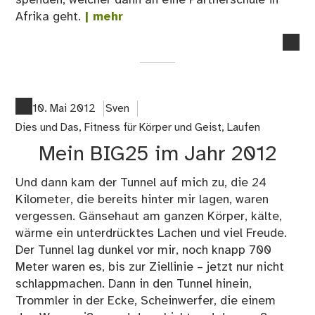
Afrika geht.
| mehr
no
co
on
9.
„Ru
10. Mai 2012
Sven
for
Dies und Das
,
Fitness für Körper und Geist
,
Laufen
in
Mein BIG25 im Jahr 2012
Ber
Lic
Und dann kam der Tunnel auf mich zu, die 24
Kilometer, die bereits hinter mir lagen, waren
vergessen. Gänsehaut am ganzen Körper, kälte,
wärme ein unterdrücktes Lachen und viel Freude.
Der Tunnel lag dunkel vor mir, noch knapp 700
Meter waren es, bis zur Ziellinie – jetzt nur nicht
schlappmachen. Dann in den Tunnel hinein,
Trommler in der Ecke, Scheinwerfer, die einem