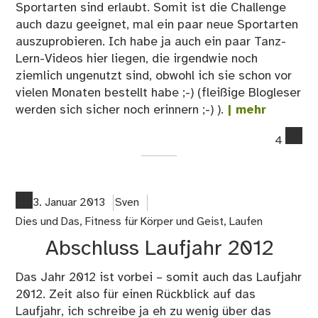
Sportarten sind erlaubt. Somit ist die Challenge
auch dazu geeignet, mal ein paar neue Sportarten
auszuprobieren. Ich habe ja auch ein paar Tanz-
Lern-Videos hier liegen, die irgendwie noch
ziemlich ungenutzt sind, obwohl ich sie schon vor
vielen Monaten bestellt habe ;-) (fleißige Blogleser
werden sich sicher noch erinnern ;-) ).
| mehr
co
4
on
Fit
Cha
für
3. Januar 2013
Sven
de
Dies und Das
,
Fitness für Körper und Geist
,
Laufen
kür
Abschluss Laufjahr 2012
Mo
im
Das Jahr 2012 ist vorbei – somit auch das Laufjahr
Jah
2012. Zeit also für einen Rückblick auf das
Laufjahr, ich schreibe ja eh zu wenig über das