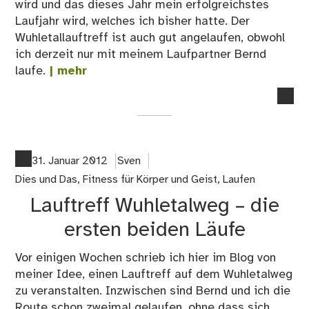
wird und das dieses Jahr mein erfolgreichstes
Laufjahr wird, welches ich bisher hatte. Der
Wuhletallauftreff ist auch gut angelaufen, obwohl
ich derzeit nur mit meinem Laufpartner Bernd
laufe.
| mehr
no
co
on
Lau
Up
31. Januar 2012
Sven
–
Dies und Das
,
Fitness für Körper und Geist
,
Laufen
Nu
Lauftreff Wuhletalweg – die
01
ersten beiden Läufe
Vor einigen Wochen schrieb ich hier im Blog von
meiner Idee, einen Lauftreff auf dem Wuhletalweg
zu veranstalten. Inzwischen sind Bernd und ich die
Route schon zweimal gelaufen, ohne dass sich