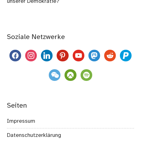
unserer Demokratie?
Soziale Netzwerke
facebook
instagram
linkedin
pinterest
youtube
mastodon
reddit
paypal
weixin
komoot
spotify
Seiten
Impressum
Datenschutzerklärung