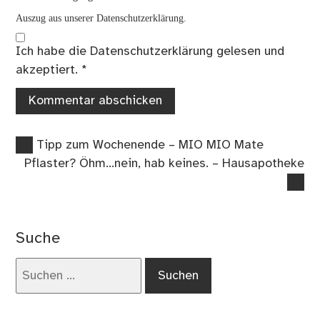
Auszug aus unserer Datenschutzerklärung.
Ich habe die
Datenschutzerklärung
gelesen und
akzeptiert.
*
Vorheriger
Beitragsnavigation
Tipp zum Wochenende – MIO MIO Mate
Beitrag:
Nächster
Pflaster? Öhm…nein, hab keines. – Hausapotheke
Beitrag:
Suche
Suchen
nach: