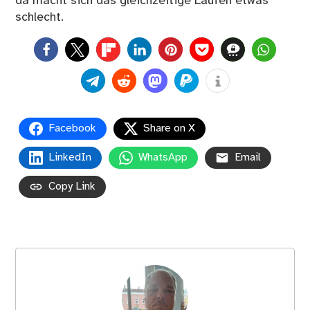
da macht sich das gleichzeitige Laufen etwas
schlecht.
0
Facebook
Share on X
LinkedIn
WhatsApp
Email
Copy Link