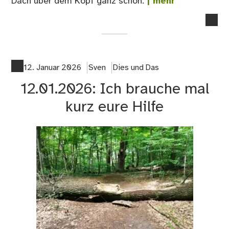
Dach über dem Kopf ganz schön.
| mehr
no
co
on
18.
Go
12. Januar 2026
Sven
Dies und Das
12.01.2026: Ich brauche mal
kurz eure Hilfe