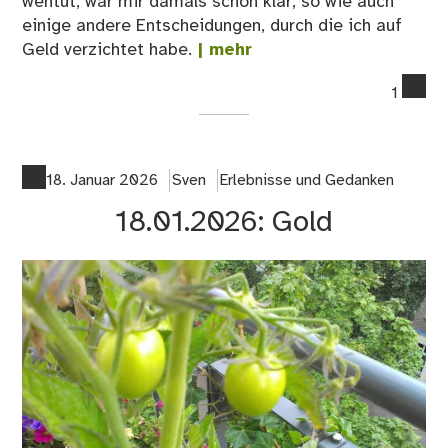
wehtut, war mir damals schon klar, so wie auch
einige andere Entscheidungen, durch die ich auf
Geld verzichtet habe.
| mehr
co
1
on
19.
En
18. Januar 2026
Sven
Erlebnisse und Gedanken
18.01.2026: Gold