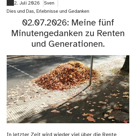
od
2. Juli 2026
Sven
Int
Dies und Das
,
Erlebnisse und Gedanken
ge
02.07.2026: Meine fünf
An
–
Minutengedanken zu Renten
wa
und Generationen.
sc
wir
uns
De
In letzter Zeit wird wieder viel über die Rente