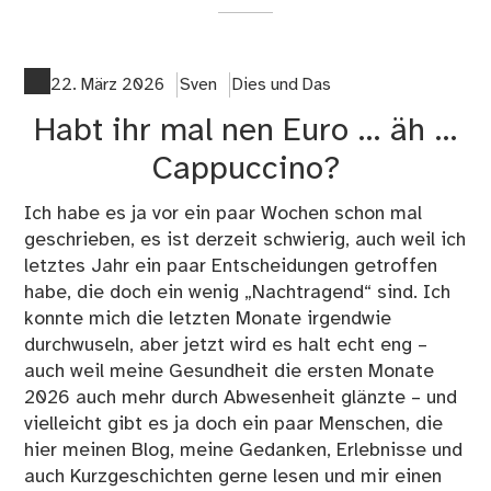
on
22
Au
de
22. März 2026
Sven
Dies und Das
Ab
Habt ihr mal nen Euro … äh …
sta
…
Cappuccino?
Ich habe es ja vor ein paar Wochen schon mal
geschrieben, es ist derzeit schwierig, auch weil ich
letztes Jahr ein paar Entscheidungen getroffen
habe, die doch ein wenig „Nachtragend“ sind. Ich
konnte mich die letzten Monate irgendwie
durchwuseln, aber jetzt wird es halt echt eng –
auch weil meine Gesundheit die ersten Monate
2026 auch mehr durch Abwesenheit glänzte – und
vielleicht gibt es ja doch ein paar Menschen, die
hier meinen Blog, meine Gedanken, Erlebnisse und
auch Kurzgeschichten gerne lesen und mir einen