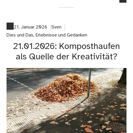
co
on
24
Le
21. Januar 2026
Sven
–
Dies und Das
,
Erlebnisse und Gedanken
O
21.01.2026: Komposthaufen
wie
Ori
als Quelle der Kreativität?