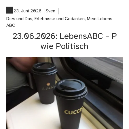
Me
fün
23. Juni 2026
Sven
Mi
Dies und Das
,
Erlebnisse und Gedanken
,
Mein Lebens-
zu
ABC
Re
23.06.2026: LebensABC – P
un
Gen
wie Politisch