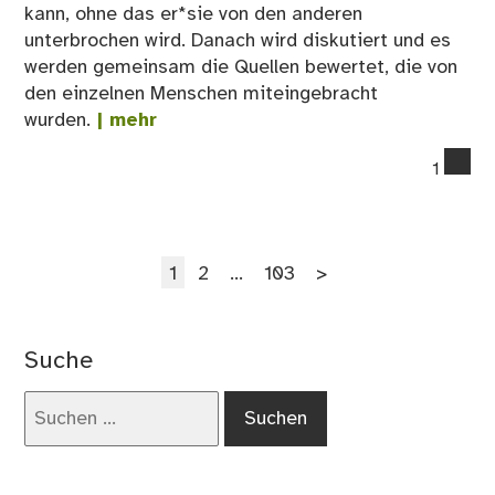
kann, ohne das er*sie von den anderen
unterbrochen wird. Danach wird diskutiert und es
werden gemeinsam die Quellen bewertet, die von
den einzelnen Menschen miteingebracht
wurden.
| mehr
co
1
on
12.
De
Seitennummerierung
Seite
Seite
Seite
1
2
…
103
>
der
Beiträge
Suche
Suchen
nach: