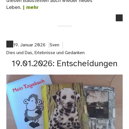
diesen Bausteinen auch wieder neues
Leben.
| mehr
no
co
on
21.
Ko
19. Januar 2026
Sven
als
Dies und Das
,
Erlebnisse und Gedanken
Que
19.01.2026: Entscheidungen
der
Kre