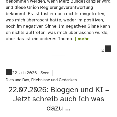
bekommen werden, wenn Merz Bundeskanzler wird
und diese Union Regierungsverantwortung
bekommt. Es ist bisher noch nichts eingetreten,
was mich überrascht hätte, weder im positiven,
noch im negativen Sinne. Im negativen Sinne kann
eh nichts auftreten, was mich überraschen würde,
aber das ist ein anderes Thema.
| mehr
co
2
on
23
Wo
ha
22. Juli 2026
Sven
wir
Dies und Das
,
Erlebnisse und Gedanken
un
22.07.2026: Bloggen und KI –
so
ein
Jetzt schreib auch ich was
Reg
dazu …
eig
ver