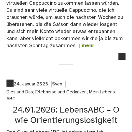
virtuellen Cappuccino zukommen lassen würden.
Es sind sehr viele virtuelle Cappuccino, die ich
brauchen würde, um auch die nächsten Wochen zu
überstehen, bis die Saison dann wieder losgeht
und sich mein Konto wieder etwas entspannen
kann, aber vielleicht bekommen wir die ja bis zum
nächsten Sonntag zusammen.
| mehr
no
co
on
Ha
ihr
24. Januar 2026
Sven
ma
Dies und Das
,
Erlebnisse und Gedanken
,
Mein Lebens-
ne
ABC
Eur
24.01.2026: LebensABC – O
…
äh
wie Orientierungslosigkeit
…
Ca