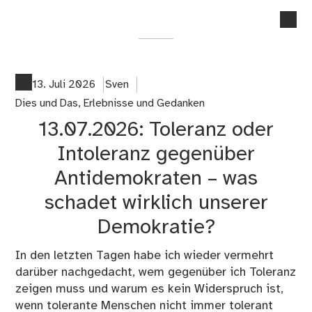
no
co
on
22
Bl
13. Juli 2026
Sven
un
Dies und Das
,
Erlebnisse und Gedanken
KI
13.07.2026: Toleranz oder
–
Jet
Intoleranz gegenüber
sch
Antidemokraten – was
au
ich
schadet wirklich unserer
wa
Demokratie?
da
…
In den letzten Tagen habe ich wieder vermehrt
darüber nachgedacht, wem gegenüber ich Toleranz
zeigen muss und warum es kein Widerspruch ist,
wenn tolerante Menschen nicht immer tolerant