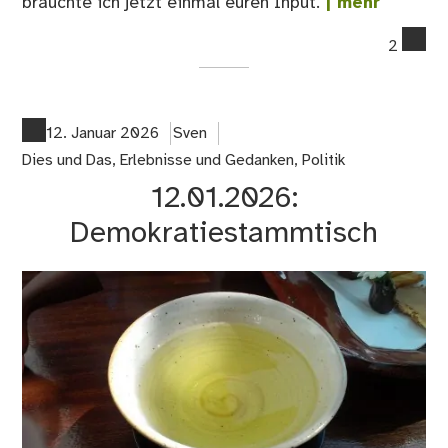
bräuchte ich jetzt einmal euren Input.
| mehr
co
2
on
12.
Ich
br
12. Januar 2026
Sven
ma
Dies und Das
,
Erlebnisse und Gedanken
,
Politik
kur
12.01.2026:
eur
Hil
Demokratiestammtisch