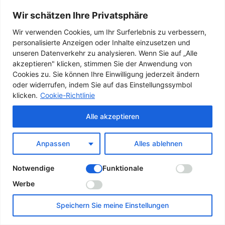
Fitness für Körper und Geist
Wir schätzen Ihre Privatsphäre
Wir verwenden Cookies, um Ihr Surferlebnis zu verbessern,
Fragen an dich selbst
personalisierte Anzeigen oder Inhalte einzusetzen und
unseren Datenverkehr zu analysieren. Wenn Sie auf „Alle
Freitags-Füller
akzeptieren" klicken, stimmen Sie der Anwendung von
Cookies zu. Sie können Ihre Einwilligung jederzeit ändern
Gastartikel
oder widerrufen, indem Sie auf das Einstellungssymbol
klicken.
Cookie-Richtlinie
Gedichte
Alle akzeptieren
Gehirntraining
Anpassen
Alles ablehnen
Geocaching
Notwendige
Funktionale
Geschichten aus der Lounge
Werbe
Handyspiele
Speichern Sie meine Einstellungen
I’m in … English 2o11