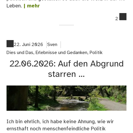
Leben.
| mehr
co
2
on
23
Le
–
22. Juni 2026
Sven
P
Dies und Das
,
Erlebnisse und Gedanken
,
Politik
wie
22.06.2026: Auf den Abgrund
Pol
starren …
Ich bin ehrlich, ich habe keine Ahnung, wie wir
ernsthaft noch menschenfeindliche Politik