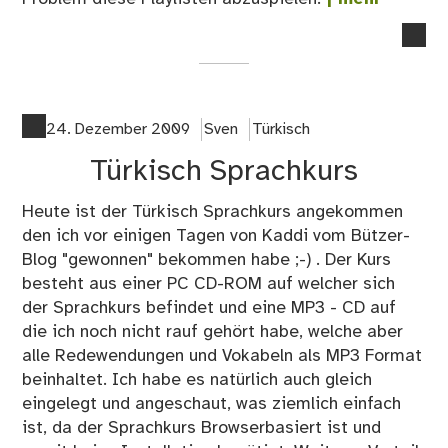
no
co
on
Tür
Spr
24. Dezember 2009
Sven
Türkisch
–
Türkisch Sprachkurs
Lau
int
Heute ist der Türkisch Sprachkurs angekommen
Di
den ich vor einigen Tagen von Kaddi vom Bützer-
;-)
Blog "gewonnen" bekommen habe ;-) . Der Kurs
besteht aus einer PC CD-ROM auf welcher sich
der Sprachkurs befindet und eine MP3 - CD auf
die ich noch nicht rauf gehört habe, welche aber
alle Redewendungen und Vokabeln als MP3 Format
beinhaltet. Ich habe es natürlich auch gleich
eingelegt und angeschaut, was ziemlich einfach
ist, da der Sprachkurs Browserbasiert ist und