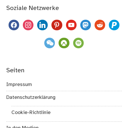
Soziale Netzwerke
facebook
instagram
linkedin
pinterest
youtube
mastodon
reddit
paypal
weixin
komoot
spotify
Seiten
Impressum
Datenschutzerklärung
Cookie-Richtlinie
In den Medien