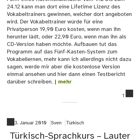
24.12 kann man dort eine Lifetime Lizenz des
Vokabeltrainers gewinnen, welcher dort angeboten
wird. Der Vokabeltrainer würde für eine
Privatperson 19,90 Euro kosten, wenn man ihn
herunter lädt, oder 22,90 Euro, wenn man ihn als
CD-Version haben möchte. Aufbauen tut das
Programm auf das Fünf-Kasten-System zum
Vokabellernen, mehr kann ich allerdings nicht dazu
sagen, werde mir aber die kostenlose Version
einmal ansehen und hier dann einen Testbericht
darüber schreiben.
| mehr
co
1
on
Adv
vo
Me
3. Januar 2010
Sven
Türkisch
6
Türkisch-Sprachkurs – Lauter
–