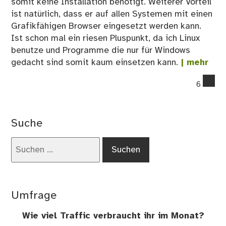
somit keine Installation benötigt. Weiterer Vorteil
ist natürlich, dass er auf allen Systemen mit einen
Grafikfähigen Browser eingesetzt werden kann.
Ist schon mal ein riesen Pluspunkt, da ich Linux
benutze und Programme die nur für Windows
gedacht sind somit kaum einsetzen kann.
| mehr
co
6
on
Tür
Spr
Suche
Suchen
nach:
Umfrage
Wie viel Traffic verbraucht ihr im Monat?