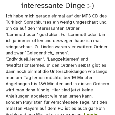
gew
interessante Dinge ;-)
ein
Vok
Ich habe mich gerade einmal auf der MP3 CD des
für
Türkisch Sprachkurses ein wenig umgeschaut und
de
bin da auf den interessanten Ordner
PC
"Lernmethoden" gestoßen. Für Lernmethoden bin
un
ich ja immer offen und deswegen habe ich mal
für
reingeschaut. Zu finden waren vier weitere Ordner
Ha
und zwar "Gelegentlich_lernen",
"Individuell_lernen", "Langzeitlernen" und
"Meditationslernen. In den Ordnern selbst gibt es
dann noch einmal die Unterscheidungen wie lange
man am Tag lernen möchte, bei 10 Minuten
Angefangen bis 180 Minuten und in diesen Ordnern
wird man dann fündig. Hier sind jetzt keine
Anleitungen abgelegt wie man lernen kann,
sondern Playlisten für verschiedene Tage. Mit den
meisten Playern auf dem PC ist es auch gar kein
Problem diese Playlisten abzuspielen.
| mehr