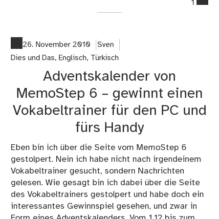
1
on
Tür
ler
–
26. November 2010
Sven
Zwe
Dies und Das
,
Englisch
,
Türkisch
Ver
Adventskalender von
MemoStep 6 – gewinnt einen
Vokabeltrainer für den PC und
fürs Handy
Eben bin ich über die Seite vom MemoStep 6
gestolpert. Nein ich habe nicht nach irgendeinem
Vokabeltrainer gesucht, sondern Nachrichten
gelesen. Wie gesagt bin ich dabei über die Seite
des Vokabeltrainers gestolpert und habe doch ein
interessantes Gewinnspiel gesehen, und zwar in
Form eines Adventskalenders. Vom 1.12 bis zum