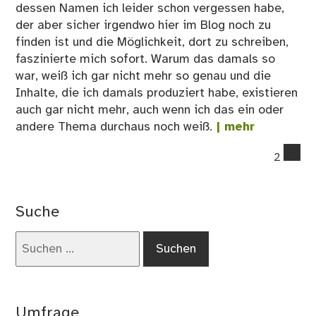
dessen Namen ich leider schon vergessen habe,
der aber sicher irgendwo hier im Blog noch zu
finden ist und die Möglichkeit, dort zu schreiben,
faszinierte mich sofort. Warum das damals so
war, weiß ich gar nicht mehr so genau und die
Inhalte, die ich damals produziert habe, existieren
auch gar nicht mehr, auch wenn ich das ein oder
andere Thema durchaus noch weiß.
| mehr
co
2
on
15
M
Suche
wie
Mög
Suchen
–
nach:
Me
Le
AB
Umfrage