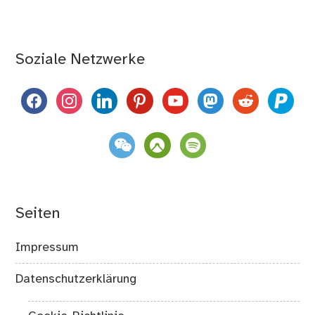
Soziale Netzwerke
facebook
instagram
linkedin
pinterest
youtube
mastodon
reddit
paypal
weixin
komoot
spotify
Seiten
Impressum
Datenschutzerklärung