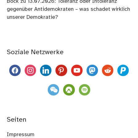
Bock
zu
13.07.2026: Toleranz oder Intoleranz
gegenüber Antidemokraten – was schadet wirklich
unserer Demokratie?
Soziale Netzwerke
facebook
instagram
linkedin
pinterest
youtube
mastodon
reddit
paypal
weixin
komoot
spotify
Seiten
Impressum