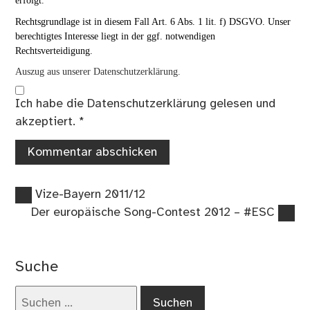
Rechtsgrundlage ist in diesem Fall Art. 6 Abs. 1 lit. f) DSGVO. Unser
berechtigtes Interesse liegt in der ggf. notwendigen
Rechtsverteidigung.
Auszug aus unserer Datenschutzerklärung.
Ich habe die
Datenschutzerklärung
gelesen und
akzeptiert.
*
Vorheriger
Beitragsnavigation
Vize-Bayern 2011/12
Beitrag:
Nächster
Der europäische Song-Contest 2012 – #ESC
Beitrag:
Suche
Suchen