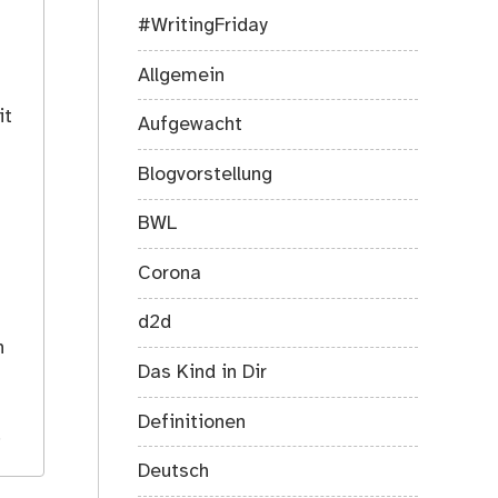
#WritingFriday
Allgemein
it
Aufgewacht
Blogvorstellung
BWL
Corona
s
d2d
h
Das Kind in Dir
Definitionen
.
Deutsch