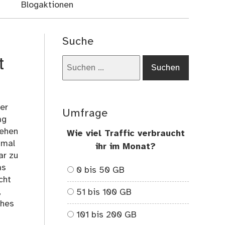
Blogaktionen
Suche
t
Suchen
nach:
der
Umfrage
ag
gehen
Wie viel Traffic verbraucht
smal
ihr im Monat?
ar zu
as
0 bis 50 GB
cht
,
51 bis 100 GB
ches
101 bis 200 GB