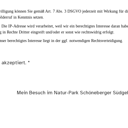
nwilligung können Sie gemäß Art. 7 Abs. 3 DSGVO jederzeit mit Wirkung für d
iderruf in Kenntnis setzen.
Die IP-Adresse wird verarbeitet, weil wir ein berechtigtes Interesse daran hab
g in Rechte Dritter eingreift und/oder er sonst wie rechtswidrig erfolgt.
ser berechtigtes Interesse liegt in der ggf. notwendigen Rechtsverteidigung.
 akzeptiert.
*
Nächster
Mein Besuch im Natur-Park Schöneberger Südge
Beitrag: