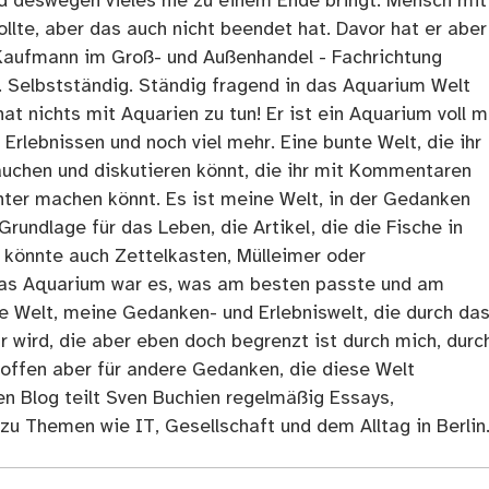
nd deswegen vieles nie zu einem Ende bringt. Mensch mit
llte, aber das auch nicht beendet hat. Davor hat er aber
Kaufmann im Groß- und Außenhandel - Fachrichtung
. Selbstständig. Ständig fragend in das Aquarium Welt
at nichts mit Aquarien zu tun! Er ist ein Aquarium voll m
rlebnissen und noch viel mehr. Eine bunte Welt, die ihr
tauchen und diskutieren könnt, die ihr mit Kommentaren
ter machen könnt. Es ist meine Welt, in der Gedanken
Grundlage für das Leben, die Artikel, die die Fische in
 könnte auch Zettelkasten, Mülleimer oder
as Aquarium war es, was am besten passte und am
ne Welt, meine Gedanken- und Erlebniswelt, die durch da
r wird, die aber eben doch begrenzt ist durch mich, durc
 offen aber für andere Gedanken, die diese Welt
en Blog teilt Sven Buchien regelmäßig Essays,
zu Themen wie IT, Gesellschaft und dem Alltag in Berlin