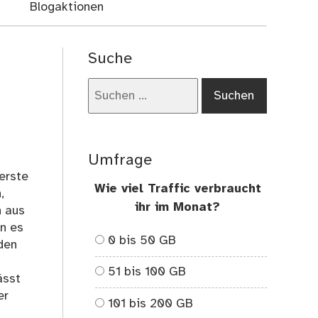
Blogaktionen
Suche
Suchen
nach:
Umfrage
 erste
Wie viel Traffic verbraucht
,
ihr im Monat?
h aus
nn es
0 bis 50 GB
den
51 bis 100 GB
ässt
er
101 bis 200 GB