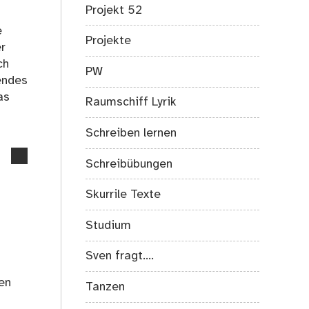
Projekt 52
sondern
solidarische
e
Projekte
Gesellschaften
r
ch
PW
endes
as
Raumschiff Lyrik
Schreiben lernen
no
Schreibübungen
comments
on
Skurrile Texte
Gesprächsfetzen
aus
Studium
der
Stadt:
Sven fragt….
Obdachlosigkeit
en
Tanzen