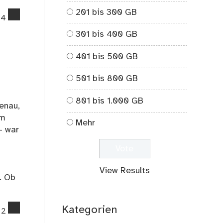
201 bis 300 GB
comments
4
on
301 bis 400 GB
Dieses
Jahr
401 bis 500 GB
wird
fabelhaft
501 bis 800 GB
(#WritingFriday)
801 bis 1.000 GB
enau,
um
Mehr
- war
n
View Results
. Ob
comments
Kategorien
2
on