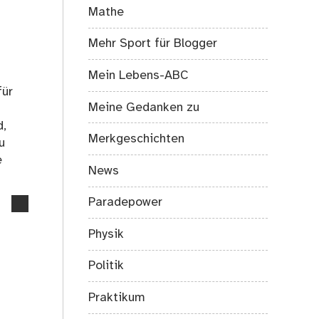
Mathe
Mehr Sport für Blogger
Mein Lebens-ABC
für
Meine Gedanken zu
d,
Merkgeschichten
u
e
News
Paradepower
no
comments
Physik
on
Nicht
Politik
unsichtbare
Menschen
Praktikum
lösen
Probleme,