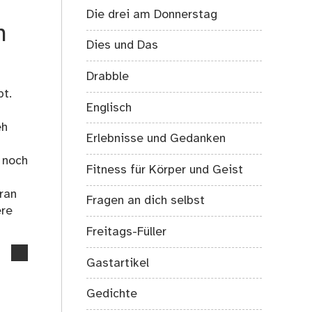
Die drei am Donnerstag
19.
n
Söckchen
Dies und Das
Drabble
bt.
Englisch
eh
Erlebnisse und Gedanken
 noch
Fitness für Körper und Geist
ran
Fragen an dich selbst
ere
Freitags-Füller
no
Gastartikel
comments
on
Gedichte
Öffnet