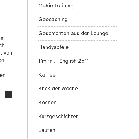
die
Gehirntraining
EVG
wieder
Geocaching
das
Tor
Geschichten aus der Lounge
zu
n,
den
ch
Handyspiele
Dämonen
t von
gegen
en
I’m in … English 2o11
das
Streikrecht?
Kaffee
ren
Klick der Woche
no
comments
Kochen
on
Sook
Kurzgeschichten
Pedroza
–
Laufen
Kurzgeschichte