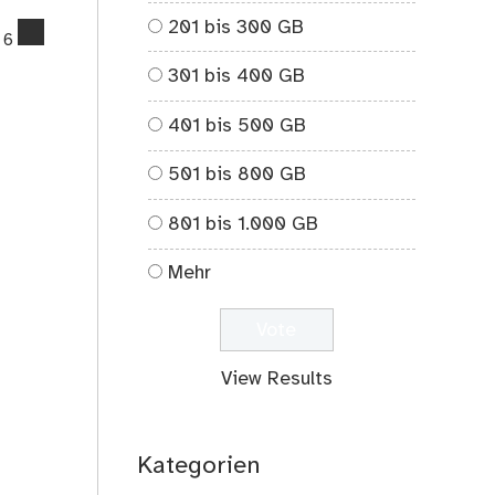
201 bis 300 GB
comments
6
on
301 bis 400 GB
Das
Geheimnis
401 bis 500 GB
der
Hundesitterin
501 bis 800 GB
–
Kurzgeschichte
801 bis 1.000 GB
Mehr
View Results
Kategorien