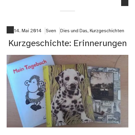
no
co
on
Buc
Ko
14. Mai 2014
Sven
Dies und Das
,
Kurzgeschichten
mit
Kurzgeschichte: Erinnerungen
He