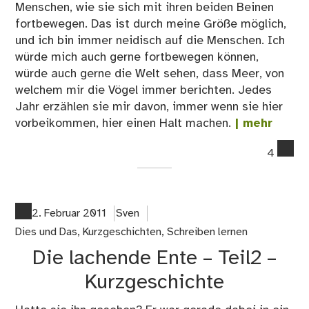
Menschen, wie sie sich mit ihren beiden Beinen
fortbewegen. Das ist durch meine Größe möglich,
und ich bin immer neidisch auf die Menschen. Ich
würde mich auch gerne fortbewegen können,
würde auch gerne die Welt sehen, dass Meer, von
welchem mir die Vögel immer berichten. Jedes
Jahr erzählen sie mir davon, immer wenn sie hier
vorbeikommen, hier einen Halt machen.
| mehr
co
4
on
Die
la
Ent
2. Februar 2011
Sven
–
Dies und Das
,
Kurzgeschichten
,
Schreiben lernen
Tei
Die lachende Ente – Teil2 –
3
–
Kurzgeschichte
Kur