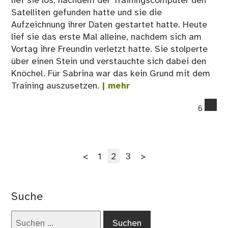
lief sie los, nachdem der Trainingscomputer den
Satelliten gefunden hatte und sie die
Aufzeichnung ihrer Daten gestartet hatte. Heute
lief sie das erste Mal alleine, nachdem sich am
Vortag ihre Freundin verletzt hatte. Sie stolperte
über einen Stein und verstauchte sich dabei den
Knöchel. Für Sabrina war das kein Grund mit dem
Training auszusetzen.
| mehr
co
6
on
Die
la
Seitennummerierung
Ent
Seite
Seite
Seite
<
1
2
3
>
–
der
Kur
Beiträge
Suche
Suchen