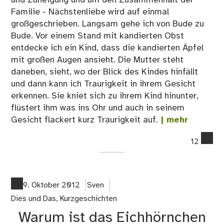
Familie - Nächstenliebe wird auf einmal
großgeschrieben. Langsam gehe ich von Bude zu
Bude. Vor einem Stand mit kandierten Obst
entdecke ich ein Kind, dass die kandierten Äpfel
mit großen Augen ansieht. Die Mutter steht
daneben, sieht, wo der Blick des Kindes hinfällt
und dann kann ich Traurigkeit in ihrem Gesicht
erkennen. Sie kniet sich zu ihrem Kind hinunter,
flüstert ihm was ins Ohr und auch in seinem
Gesicht flackert kurz Traurigkeit auf.
| mehr
co
12
on
Blo
Adv
Tü
9. Oktober 2012
Sven
13
Dies und Das
,
Kurzgeschichten
Warum ist das Eichhörnchen