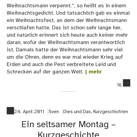
Weihnachtsmann verpennt.“, so heißt es in einem
Weihnachtsgedicht. Und tatsächlich gab es einmal
ein Weihnachtsfest, an dem der Weihnachtsmann
verschlafen hatte. Das ist schon sehr lange her,
und natürlich erinnert sich heute auch keiner mehr
daran, wofür der Weihnachtsmann verantwortlich
ist. Damals hatte der Weihnachtsmann sehr viel
um die Ohren, denn es war mal wieder Krieg auf
Erden und auch die Pest verbreitete Leid und
Schrecken auf der ganzen Welt.
| mehr
co
16
on
Bl
Adv
20
24. April 2011
Sven
Dies und Das
,
Kurzgeschichten
–
Ein seltsamer Montag –
11.
Sö
Kurzgeschichte