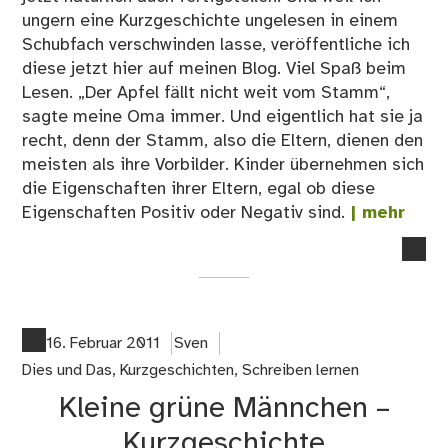
ungern eine Kurzgeschichte ungelesen in einem
Schubfach verschwinden lasse, veröffentliche ich
diese jetzt hier auf meinen Blog. Viel Spaß beim
Lesen. „Der Apfel fällt nicht weit vom Stamm“,
sagte meine Oma immer. Und eigentlich hat sie ja
recht, denn der Stamm, also die Eltern, dienen den
meisten als ihre Vorbilder. Kinder übernehmen sich
die Eigenschaften ihrer Eltern, egal ob diese
Eigenschaften Positiv oder Negativ sind.
| mehr
no
co
on
Ma
fäll
16. Februar 2011
Sven
der
Dies und Das
,
Kurzgeschichten
,
Schreiben lernen
Apf
Kleine grüne Männchen –
do
wei
Kurzgeschichte