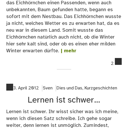
das Eichhörnchen einen Passenden, wenn auch
unbekannten, Baum gefunden hatte, begann es
sofort mit dem Nestbau. Das Eichhörnchen wusste
ja nicht, welches Wetter es zu erwarten hat, da es
neu war in diesem Land. Somit wusste das
Eichhörnchen natürlich auch nicht, ob die Winter
hier sehr kalt sind, oder ob es einen eher milden
Winter erwarten dürfte.
| mehr
co
2
on
Wa
ist
da
3. April 2012
Sven
Dies und Das
,
Kurzgeschichten
Eic
Lernen ist schwer…
vo
Ba
Lernen ist schwer. Ihr wisst sicher was ich meine,
gef
wenn ich diesen Satz schreibe. Ich gehe sogar
weiter, denn lernen ist unmöglich. Zumindest,