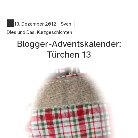
on
Kur
Eri
13. Dezember 2012
Sven
Dies und Das
,
Kurzgeschichten
Blogger-Adventskalender:
Türchen 13