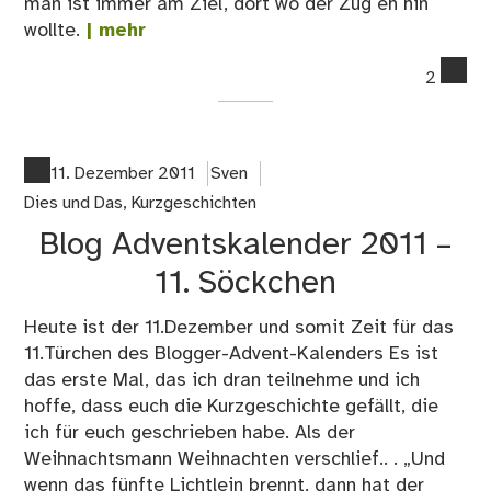
man ist immer am Ziel, dort wo der Zug eh hin
wollte.
| mehr
co
2
on
Bri
an
da
11. Dezember 2011
Sven
Le
Dies und Das
,
Kurzgeschichten
–
Blog Adventskalender 2011 –
Tei
1
11. Söckchen
Heute ist der 11.Dezember und somit Zeit für das
11.Türchen des Blogger-Advent-Kalenders Es ist
das erste Mal, das ich dran teilnehme und ich
hoffe, dass euch die Kurzgeschichte gefällt, die
ich für euch geschrieben habe. Als der
Weihnachtsmann Weihnachten verschlief.. . „Und
wenn das fünfte Lichtlein brennt, dann hat der