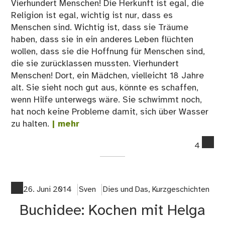
Vierhundert Menschen! Die Herkunft ist egal, die
Religion ist egal, wichtig ist nur, dass es
Menschen sind. Wichtig ist, dass sie Träume
haben, dass sie in ein anderes Leben flüchten
wollen, dass sie die Hoffnung für Menschen sind,
die sie zurücklassen mussten. Vierhundert
Menschen! Dort, ein Mädchen, vielleicht 18 Jahre
alt. Sie sieht noch gut aus, könnte es schaffen,
wenn Hilfe unterwegs wäre. Sie schwimmt noch,
hat noch keine Probleme damit, sich über Wasser
zu halten.
| mehr
co
4
on
Vie
ver
Tr
26. Juni 2014
Sven
Dies und Das
,
Kurzgeschichten
Buchidee: Kochen mit Helga