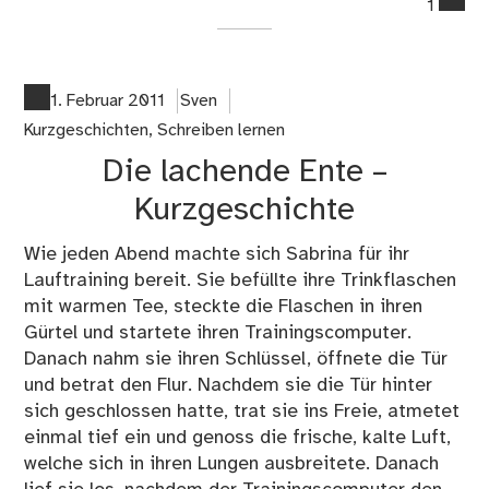
1
on
Die
la
Ent
1. Februar 2011
Sven
–
Kurzgeschichten
,
Schreiben lernen
Tei
Die lachende Ente –
–
Kur
Kurzgeschichte
Wie jeden Abend machte sich Sabrina für ihr
Lauftraining bereit. Sie befüllte ihre Trinkflaschen
mit warmen Tee, steckte die Flaschen in ihren
Gürtel und startete ihren Trainingscomputer.
Danach nahm sie ihren Schlüssel, öffnete die Tür
und betrat den Flur. Nachdem sie die Tür hinter
sich geschlossen hatte, trat sie ins Freie, atmetet
einmal tief ein und genoss die frische, kalte Luft,
welche sich in ihren Lungen ausbreitete. Danach