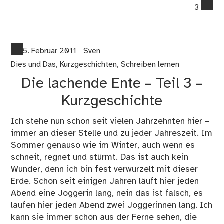
co
3
on
Kle
grü
Mä
5. Februar 2011
Sven
–
Dies und Das
,
Kurzgeschichten
,
Schreiben lernen
Kur
Die lachende Ente – Teil 3 –
Kurzgeschichte
Ich stehe nun schon seit vielen Jahrzehnten hier –
immer an dieser Stelle und zu jeder Jahreszeit. Im
Sommer genauso wie im Winter, auch wenn es
schneit, regnet und stürmt. Das ist auch kein
Wunder, denn ich bin fest verwurzelt mit dieser
Erde. Schon seit einigen Jahren läuft hier jeden
Abend eine Joggerin lang, nein das ist falsch, es
laufen hier jeden Abend zwei Joggerinnen lang. Ich
kann sie immer schon aus der Ferne sehen, die