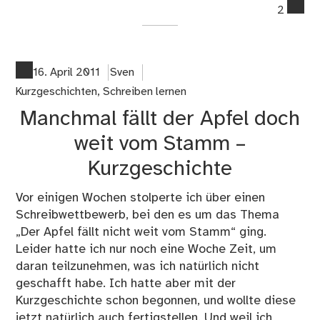
co
2
on
Ein
sel
Mo
16. April 2011
Sven
–
Kurzgeschichten
,
Schreiben lernen
Kur
Manchmal fällt der Apfel doch
weit vom Stamm –
Kurzgeschichte
Vor einigen Wochen stolperte ich über einen
Schreibwettbewerb, bei den es um das Thema
„Der Apfel fällt nicht weit vom Stamm“ ging.
Leider hatte ich nur noch eine Woche Zeit, um
daran teilzunehmen, was ich natürlich nicht
geschafft habe. Ich hatte aber mit der
Kurzgeschichte schon begonnen, und wollte diese
jetzt natürlich auch fertigstellen. Und weil ich