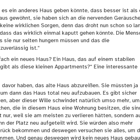
 es ein anderes Haus geben könnte, dass besser ist als 
 Haus gewöhnt, sie haben sich an die nervenden Geräusch
eine wirklichen Sorgen, denn das droht nun schon so la
 dass das wirklich einmal kaputt gehen könnte. Die Men
s sie nur selten hungern müssen und das die
uverlässig ist.“
ach ein neues Haus? Ein Haus, das auf einem stabilen
gibt als diese kleinen Appartments?“ Eine interessante
 davor haben, das alte Haus abzureißen. Sie müssten ja
 um dann das Haus total neu aufzubauen. Es gibt sicher
ren, aber dieser Wille schwindet natürlich umso mehr, u
hen, die in diesem Haus eine Wohnung besitzen, die sin
 nur, weil sie am meisten zu verlieren hätten, sondern a
n der Platz neu aufgeteilt wird. Sie würden also mehr
 zurück bekommen und deswegen versuchen sie alles, um d
ommen. Und genau deswegen wird kein neues Haus gebau