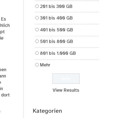
201 bis 300 GB
301 bis 400 GB
 Es
hlich
401 bis 500 GB
upt
ie
501 bis 800 GB
801 bis 1.000 GB
Mehr
ben
ann
e
in
View Results
 dort
Kategorien
s