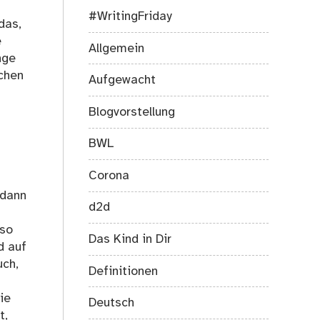
#WritingFriday
das,
e
Allgemein
nge
schen
Aufgewacht
Blogvorstellung
BWL
Corona
 dann
d2d
mso
Das Kind in Dir
d auf
uch,
Definitionen
ie
Deutsch
t,