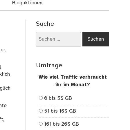
Blogaktionen
Suche
Suchen
nach:
er,
Umfrage
l
klich
Wie viel Traffic verbraucht
ihr im Monat?
glich
0 bis 50 GB
nte
51 bis 100 GB
t,
101 bis 200 GB