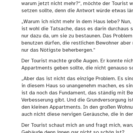
warum jetzt nicht mehr?“, möchte der Tourist w
setzen sollte, denn die Antwort würde etwas lä
„Warum ich nicht mehr in dem Haus lebe? Nun, e
ist wohl die Tatsache, dass es darin durchaus s
nur dazu da, um sie zu bestaunen. Das Problem
benutzen dürfen, die restlichen Bewohner aber
nur das Nötigste beherbergen.“
Der Tourist machte große Augen. Er konnte nic
Appartments geben sollte, die nicht genauso s
„Aber das ist nicht das einzige Problem. Es si
in diesem Haus so unangenehm machen, es sin
ist da noch das Fundament, das ständig mit B
Verbesserung gibt. Und die Grundversorgung ist
den kleinen Appartments. In den großen Wohnun
auch nicht diese nervigen Geräusche, die in de
Der Tourist schaut mich an und fragt mich, wa
Gebäude denn innen gar nicht so schön ist?