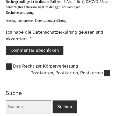
Rechtsgrundlage ist in diesem Fall Art. 6 Abs. 1 lit. f) DSGVO. Unser
berechtigtes Interesse liegt in der ggf. notwendigen
Rechtsverteidigung.
Auszug aus unserer Datenschutzerklärung.
Ich habe die
Datenschutzerklärung
gelesen und
akzeptiert.
*
Vorheriger
Beitragsnavigation
Das Recht zur Körperverletzung
Beitrag:
Nächster
Postkarten, Postkarten, Postkarten
Beitrag:
Suche
Suchen
nach: