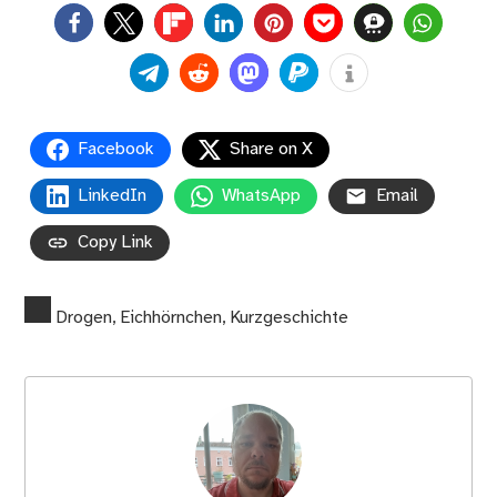
0
Facebook
Share on X
LinkedIn
WhatsApp
Email
Copy Link
Drogen
,
Eichhörnchen
,
Kurzgeschichte