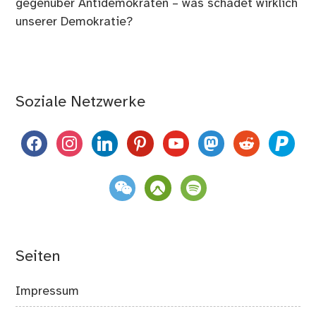
gegenüber Antidemokraten – was schadet wirklich
unserer Demokratie?
Soziale Netzwerke
facebook
instagram
linkedin
pinterest
youtube
mastodon
reddit
paypal
weixin
komoot
spotify
Seiten
Impressum