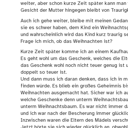
weiter, aber schon kurze Zeit später kann man 
Gesicht der Mutter hingegen bleibt von Traurigke
Auch ich gehe weiter, bleibe mit meinen Gedank
sie es schwer haben, dem Kind ein Weihnachtsg
und wahrscheinlich wird das Kind kurz traurig 
Frage ich mich, ob das Weihnachten ist?
Kurze Zeit später komme ich an einem Kaufhaus 
Es geht wohl um das Geschenk, welches die El
das Geschenk wohl noch nicht teuer genug ist u
doppelt so teuer ist.
Und dann muss ich daran denken, dass ich in m
finden würde. Es blieb ein großes Geheimnis b
Weihnachten ausgemacht hat. Sicher war ich au
welche Geschenke denn unterm Weihnachtsbaum
unterm Weihnachtsbaum. Es war nicht immer da
und ich war nach der Bescherung immer glückli
Inzwischen waren die Eltern des Mädels versch
Jetzt hörte sie sich wieder glücklich an, obwoh