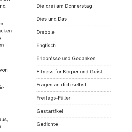
Die drei am Donnerstag
und
Dies und Das
en
acken
Drabble
s
en
Englisch
Erlebnisse und Gedanken
 von
Fitness für Körper und Geist
Fragen an dich selbst
ie
Freitags-Füller
Gastartikel
t
aus,
Gedichte
h