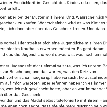
wieder Fröhlichkeit im Gesicht des Kindes erkennen, da
it erfüllt.
en aber bei der Mutter mit ihrem Kind. Wahrscheinlich 
eschenk zu kaufen. Wahrscheinlich wird es was Kleines 
sein, sich dann aber über das Geschenk freuen. Und dann
vorbei. Hier streitet sich eine Jugendliche mit ihren El
tern hier im Kaufhaus erwerben möchten. Es geht darum,
nd das die Jugendliche wohl etwas will, was noch einma
einer Jugendzeit nicht einmal wusste, was ich unterm 
is zur Bescherung und das war es, was den Reiz von
ch vorher schon neugierig, habe versucht herauszufinden
 auf mich warteten, aber erfahren haben ich es immer 
s, was ich mir gewünscht hatte, aber es war immer sch
ch über das Geschenk.
wunden und das Mädel selbst telefonierte mit ihrem Han
l sie eben noch sagte, dass sie nie mehr glücklich sein w