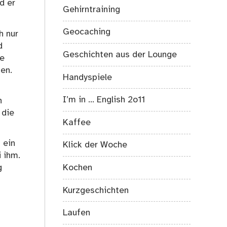
d er
Gehirntraining
Geocaching
h nur
d
Geschichten aus der Lounge
ie
en.
Handyspiele
I’m in … English 2o11
n
 die
Kaffee
 ein
Klick der Woche
 ihm.
Kochen
g
Kurzgeschichten
Laufen