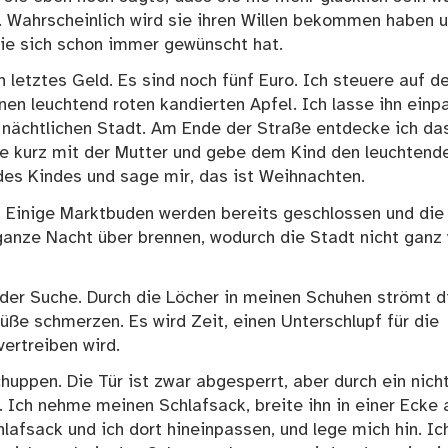
 Wahrscheinlich wird sie ihren Willen bekommen haben 
ie sich schon immer gewünscht hat.
 letztes Geld. Es sind noch fünf Euro. Ich steuere auf d
nen leuchtend roten kandierten Apfel. Ich lasse ihn einp
r nächtlichen Stadt. Am Ende der Straße entdecke ich da
che kurz mit der Mutter und gebe dem Kind den leuchtend
des Kindes und sage mir, das ist Weihnachten.
t. Einige Marktbuden werden bereits geschlossen und die
 ganze Nacht über brennen, wodurch die Stadt nicht ganz
 der Suche. Durch die Löcher in meinen Schuhen strömt d
üße schmerzen. Es wird Zeit, einen Unterschlupf für die
vertreiben wird.
huppen. Die Tür ist zwar abgesperrt, aber durch ein nich
 Ich nehme meinen Schlafsack, breite ihn in einer Ecke 
lafsack und ich dort hineinpassen, und lege mich hin. Ic