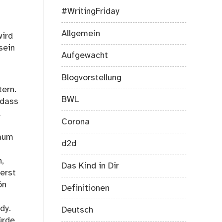
s
#WritingFriday
Allgemein
wird
sein
Aufgewacht
Blogvorstellung
tern.
BWL
 dass
l
Corona
Baum
d2d
,
Das Kind in Dir
erst
ön
Definitionen
dy.
Deutsch
ürde,