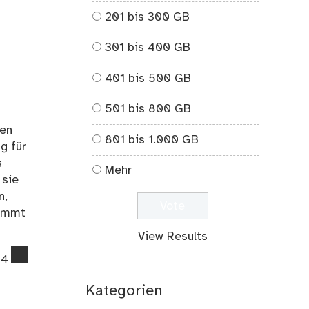
comments
201 bis 300 GB
on
Jamila
301 bis 400 GB
401 bis 500 GB
501 bis 800 GB
len
801 bis 1.000 GB
g für
s
Mehr
 sie
n,
wimmt
View Results
comments
4
on
Vierhundert
Kategorien
versunkene