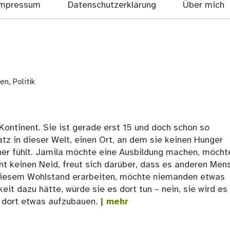
mpressum
Datenschutzerklärung
Über mich
ten
,
Politik
ontinent. Sie ist gerade erst 15 und doch schon so
atz in dieser Welt, einen Ort, an dem sie keinen Hunger
cher fühlt. Jamila möchte eine Ausbildung machen, möcht
nt keinen Neid, freut sich darüber, dass es anderen Men
n diesem Wohlstand erarbeiten, möchte niemanden etwas
it dazu hätte, würde sie es dort tun – nein, sie wird es
m dort etwas aufzubauen.
| mehr