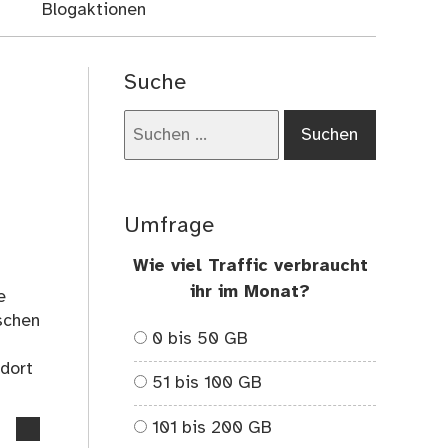
Blogaktionen
Suche
Suchen
nach:
Umfrage
Wie viel Traffic verbraucht
ihr im Monat?
e
schen
0 bis 50 GB
 dort
51 bis 100 GB
101 bis 200 GB
no