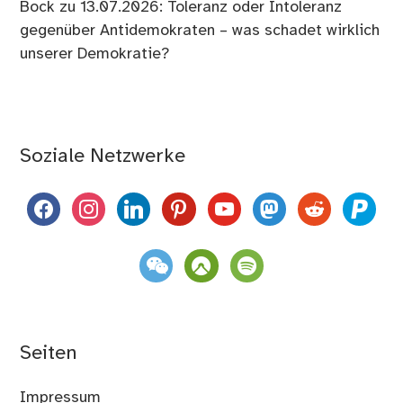
Bock
zu
13.07.2026: Toleranz oder Intoleranz
gegenüber Antidemokraten – was schadet wirklich
unserer Demokratie?
Soziale Netzwerke
facebook
instagram
linkedin
pinterest
youtube
mastodon
reddit
paypal
weixin
komoot
spotify
Seiten
Impressum