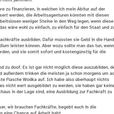
re zu finanzieren, in welchen ich mein Abitur auf der
sert werden, die Arbeitsagenturen könnten mit diesen
beitslosen weniger Steine in den Weg legen, wenn diese
as wäre wohl zu einfach, zu einfach für den Staat und z
achkräfte ausbilden. Dafür müssten sie Geld in die Han
dium leisten können. Aber wozu sollte man das tun, wen
rden, und sie somit sofort und kostengünstig für die
nd zu doof. Es ist gar nicht möglich diese auszubilden, d
, und außerdem trinken die meisten ja schon morgens um a
rste Flasche Wodka auf. Ich habe also überhaupt nichts
 es nicht wert ausgebildet zu werden, sie haben gar kein
haus in der Lage sind, eine Ausbildung zur Fachkraft zu
ser, wir brauchen Fachkräfte, begebt euch in die
nn eine Chance auf Arbeit habt.