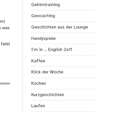
Gehirntraining
Geocaching
en)
Geschichten aus der Lounge
s was
Handyspiele
 fehlt
I’m in … English 2o11
Kaffee
Klick der Woche
Kochen
tworten
Kurzgeschichten
Laufen