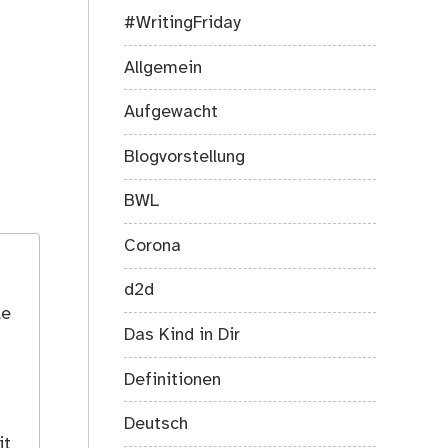
#WritingFriday
Allgemein
Aufgewacht
Blogvorstellung
BWL
Corona
d2d
le
Das Kind in Dir
Definitionen
Deutsch
it