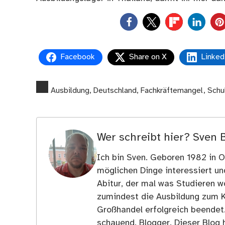
0
Facebook
Share on X
Linked
Ausbildung
,
Deutschland
,
Fachkräftemangel
,
Schu
Wer schreibt hier?
Sven 
Ich bin Sven. Geboren 1982 in Os
möglichen Dinge interessiert u
Abitur, der mal was Studieren wo
zumindest die Ausbildung zum 
Großhandel erfolgreich beendet
schauend. Blogger. Dieser Blog h