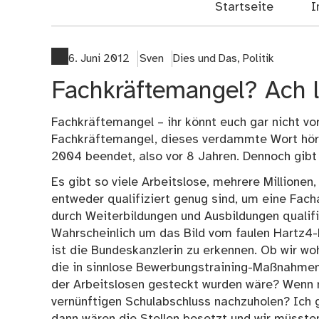
Startseite
I
6. Juni 2012
Sven
Dies und Das
,
Politik
Fachkräftemangel? Ach 
Fachkräftemangel – ihr könnt euch gar nicht vo
Fachkräftemangel, dieses verdammte Wort höre 
2004 beendet, also vor 8 Jahren. Dennoch gib
Es gibt so viele Arbeitslose, mehrere Millionen
entweder qualifiziert genug sind, um eine Fac
durch Weiterbildungen und Ausbildungen qualif
Wahrscheinlich um das Bild vom faulen Hartz4-E
ist die Bundeskanzlerin zu erkennen. Ob wir w
die in sinnlose Bewerbungstraining-Maßnahmen g
der Arbeitslosen gesteckt wurden wäre? Wenn m
vernünftigen Schulabschluss nachzuholen? Ich 
dann wären die Stellen besetzt und wir müsste