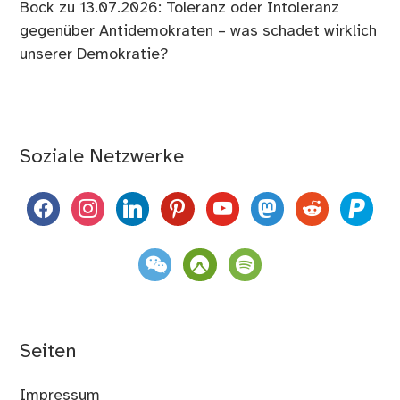
Bock
zu
13.07.2026: Toleranz oder Intoleranz
gegenüber Antidemokraten – was schadet wirklich
unserer Demokratie?
Soziale Netzwerke
facebook
instagram
linkedin
pinterest
youtube
mastodon
reddit
paypal
weixin
komoot
spotify
Seiten