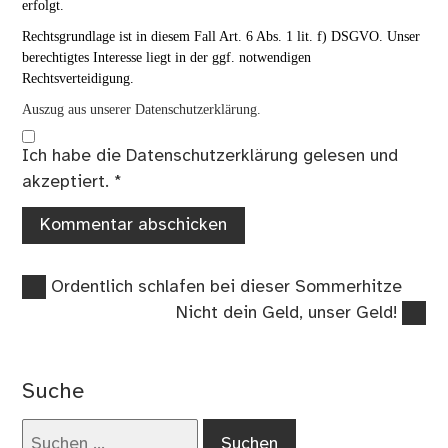
Beitrag in Rechte Dritter eingreift und/oder er sonst wie rechtswidrig
erfolgt.
Rechtsgrundlage ist in diesem Fall Art. 6 Abs. 1 lit. f) DSGVO. Unser
berechtigtes Interesse liegt in der ggf. notwendigen
Rechtsverteidigung.
Auszug aus unserer Datenschutzerklärung.
Ich habe die
Datenschutzerklärung
gelesen und
akzeptiert.
*
Vorheriger
Beitragsnavigation
Ordentlich schlafen bei dieser Sommerhitze
Beitrag:
Nächster
Nicht dein Geld, unser Geld!
Beitrag:
Suche