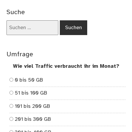
f(x)
=
Suche
x²
+
Suchen
2
nach:
Umfrage
Wie viel Traffic verbraucht ihr im Monat?
0 bis 50 GB
51 bis 100 GB
101 bis 200 GB
201 bis 300 GB