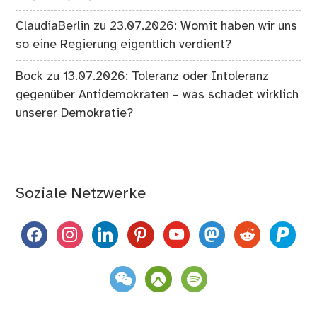
ClaudiaBerlin
zu
23.07.2026: Womit haben wir uns
so eine Regierung eigentlich verdient?
Bock
zu
13.07.2026: Toleranz oder Intoleranz
gegenüber Antidemokraten – was schadet wirklich
unserer Demokratie?
Soziale Netzwerke
facebook
instagram
linkedin
pinterest
youtube
mastodon
reddit
paypal
weixin
komoot
spotify