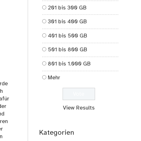
201 bis 300 GB
301 bis 400 GB
401 bis 500 GB
501 bis 800 GB
801 bis 1.000 GB
Mehr
erde
ch
afür
der
View Results
nd
eren
er
Kategorien
n