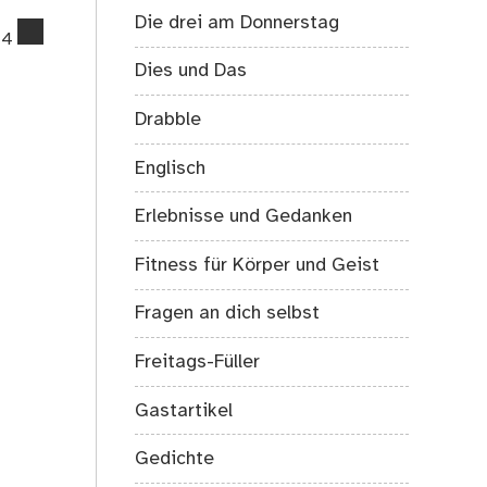
Die drei am Donnerstag
comments
4
on
Dies und Das
Bundestagswahl
am
Drabble
27.
September
Englisch
–
Strategien
Erlebnisse und Gedanken
für
Unentschlossene
Fitness für Körper und Geist
Fragen an dich selbst
Freitags-Füller
Gastartikel
Gedichte