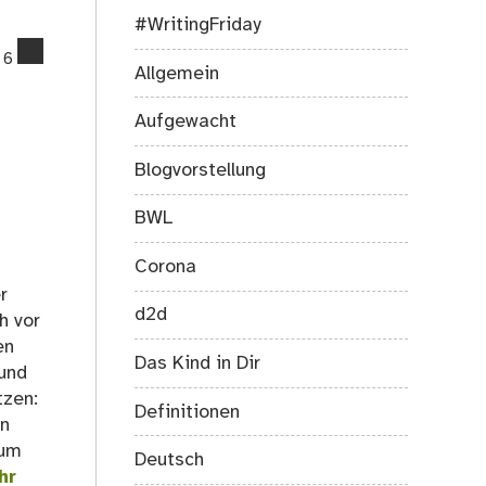
#WritingFriday
comments
6
Allgemein
on
Ich
Aufgewacht
gehe
nicht
Blogvorstellung
wählen…
BWL
Corona
r
d2d
h vor
en
Das Kind in Dir
 und
tzen:
Definitionen
en
zum
Deutsch
hr