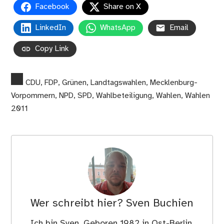
Facebook
Share on X
LinkedIn
WhatsApp
Email
Copy Link
CDU
,
FDP
,
Grünen
,
Landtagswahlen
,
Mecklenburg-
Vorpommern
,
NPD
,
SPD
,
Wahlbeteiligung
,
Wahlen
,
Wahlen
2011
Wer schreibt hier?
Sven Buchien
Ich bin Sven. Geboren 1982 in Ost-Berlin,