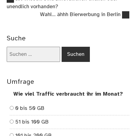
Beitragsnavigation
Beitrag:
unendlich vorhanden?
Nächster
Wahl… ähhh Bierwerbung in Berlin
Beitrag:
Suche
Suchen
nach:
Umfrage
Wie viel Traffic verbraucht ihr im Monat?
0 bis 50 GB
51 bis 100 GB
101 bis 200 GB