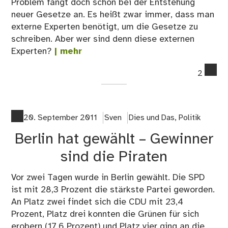
Problem fängt doch schon bei der Entstehung
neuer Gesetze an. Es heißt zwar immer, dass man
externe Experten benötigt, um die Gesetze zu
schreiben. Aber wer sind denn diese externen
Experten?
| mehr
co
2
on
Par
mü
ver
20. September 2011
Sven
Dies und Das
,
Politik
wer
Berlin hat gewählt – Gewinner
sind die Piraten
Vor zwei Tagen wurde in Berlin gewählt. Die SPD
ist mit 28,3 Prozent die stärkste Partei geworden.
An Platz zwei findet sich die CDU mit 23,4
Prozent, Platz drei konnten die Grünen für sich
erobern (17,6 Prozent) und Platz vier ging an die