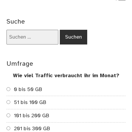
on
Sc
Ge
Suche
–
Die
Suchen
Meh
nach:
der
wä
Wä
Umfrage
hat
sic
Wie viel Traffic verbraucht ihr im Monat?
en
0 bis 50 GB
51 bis 100 GB
101 bis 200 GB
201 bis 300 GB