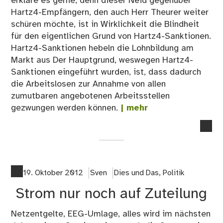
erkläre es gerne, denn dieser Neid gegenüber
Hartz4-Empfängern, den auch Herr Theurer weiter
schüren möchte, ist in Wirklichkeit die Blindheit
für den eigentlichen Grund von Hartz4-Sanktionen.
Hartz4-Sanktionen hebeln die Lohnbildung am
Markt aus Der Hauptgrund, weswegen Hartz4-
Sanktionen eingeführt wurden, ist, dass dadurch
die Arbeitslosen zur Annahme von allen
zumutbaren angebotenen Arbeitsstellen
gezwungen werden können.
| mehr
no
co
on
Ar
erk
19. Oktober 2012
Sven
Dies und Das
,
Politik
wa
Strom nur noch auf Zuteilung
Ha
San
Netzentgelte, EEG-Umlage, alles wird im nächsten
abg