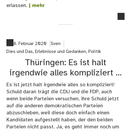
erlassen.
| mehr
no
co
on
15
Ber
8. Februar 2020
Sven
Mie
Dies und Das
,
Erlebnisse und Gedanken
,
Politik
De
Thüringen: Es ist halt
Ver
war
irgendwie alles kompliziert …
wic
Es ist jetzt halt irgendwie alles so kompliziert!
Schuld daran trägt die CDU und die FDP, auch
wenn beide Parteien versuchen, ihre Schuld jetzt
auf die anderen demokratischen Parteien
abzuschieben, weil diese doch einfach einen
Kandidaten aufgestellt haben, der den beiden
Parteien nicht passt. Ja, es geht immer noch um