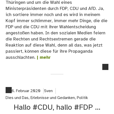
Thüringen und um die Wahl eines
Ministerpräsidenten durch FDP, CDU und AfD. Ja,
ich sortiere immer noch und es wird in meinem
Kopf immer schlimmer, immer mehr Dinge, die die
FDP und die CDU mit ihrer Wahlentscheidung
angestoßen haben. In den sozialen Medien feiern
die Rechten und Rechtsextremen gerade die
Reaktion auf diese Wahl, denn all das, was jetzt
passiert, können diese für ihre Propaganda
ausschlachten.
| mehr
no
co
on
Thü
Es
6. Februar 2020
Sven
ist
Dies und Das
,
Erlebnisse und Gedanken
,
Politik
hal
Hallo #CDU, hallo #FDP …
irg
all