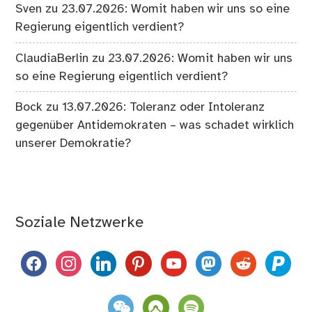
Sven
zu
23.07.2026: Womit haben wir uns so eine
Regierung eigentlich verdient?
ClaudiaBerlin
zu
23.07.2026: Womit haben wir uns
so eine Regierung eigentlich verdient?
Bock
zu
13.07.2026: Toleranz oder Intoleranz
gegenüber Antidemokraten – was schadet wirklich
unserer Demokratie?
Soziale Netzwerke
facebook
instagram
linkedin
pinterest
youtube
mastodon
reddit
paypal
weixin
komoot
spotify