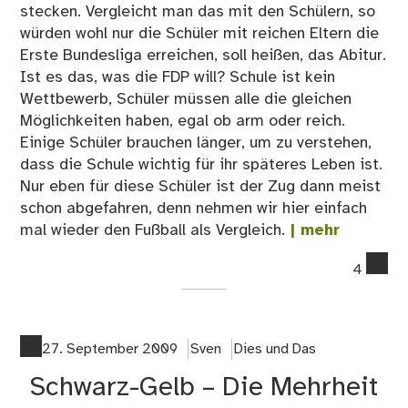
stecken. Vergleicht man das mit den Schülern, so
würden wohl nur die Schüler mit reichen Eltern die
Erste Bundesliga erreichen, soll heißen, das Abitur.
Ist es das, was die FDP will? Schule ist kein
Wettbewerb, Schüler müssen alle die gleichen
Möglichkeiten haben, egal ob arm oder reich.
Einige Schüler brauchen länger, um zu verstehen,
dass die Schule wichtig für ihr späteres Leben ist.
Nur eben für diese Schüler ist der Zug dann meist
schon abgefahren, denn nehmen wir hier einfach
mal wieder den Fußball als Vergleich.
| mehr
co
4
on
Ein
=
Ein
27. September 2009
Sven
Dies und Das
–
Schwarz-Gelb – Die Mehrheit
Wah