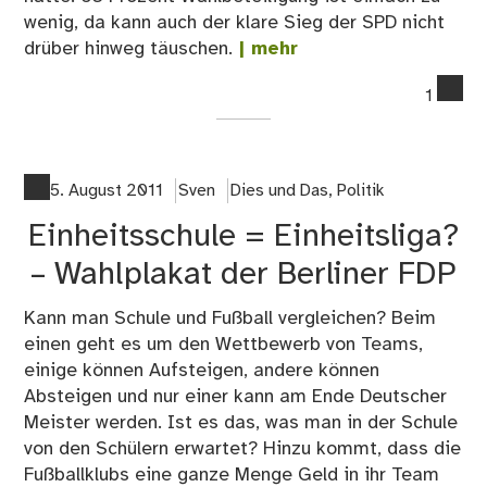
wenig, da kann auch der klare Sieg der SPD nicht
drüber hinweg täuschen.
| mehr
co
1
on
Wa
in
Me
5. August 2011
Sven
Dies und Das
,
Politik
Vo
Einheitsschule = Einheitsliga?
20
– Wahlplakat der Berliner FDP
Kann man Schule und Fußball vergleichen? Beim
einen geht es um den Wettbewerb von Teams,
einige können Aufsteigen, andere können
Absteigen und nur einer kann am Ende Deutscher
Meister werden. Ist es das, was man in der Schule
von den Schülern erwartet? Hinzu kommt, dass die
Fußballklubs eine ganze Menge Geld in ihr Team