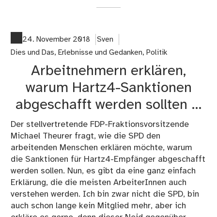
co
on
Hal
#C
24. November 2018
Sven
hal
Dies und Das
,
Erlebnisse und Gedanken
,
Politik
#F
Arbeitnehmern erklären,
…
warum Hartz4-Sanktionen
abgeschafft werden sollten …
Der stellvertretende FDP-Fraktionsvorsitzende
Michael Theurer fragt, wie die SPD den
arbeitenden Menschen erklären möchte, warum
die Sanktionen für Hartz4-Empfänger abgeschafft
werden sollen. Nun, es gibt da eine ganz einfach
Erklärung, die die meisten ArbeiterInnen auch
verstehen werden. Ich bin zwar nicht die SPD, bin
auch schon lange kein Mitglied mehr, aber ich