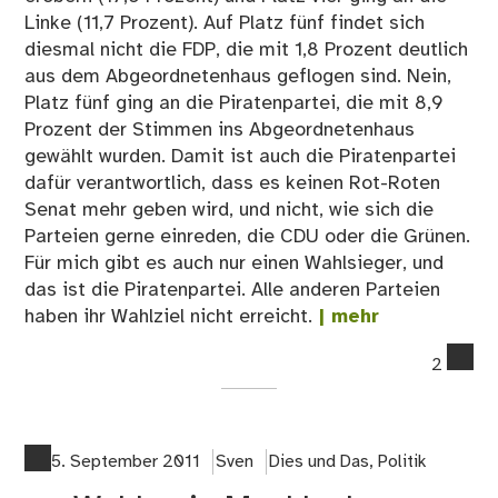
Linke (11,7 Prozent). Auf Platz fünf findet sich
diesmal nicht die FDP, die mit 1,8 Prozent deutlich
aus dem Abgeordnetenhaus geflogen sind. Nein,
Platz fünf ging an die Piratenpartei, die mit 8,9
Prozent der Stimmen ins Abgeordnetenhaus
gewählt wurden. Damit ist auch die Piratenpartei
dafür verantwortlich, dass es keinen Rot-Roten
Senat mehr geben wird, und nicht, wie sich die
Parteien gerne einreden, die CDU oder die Grünen.
Für mich gibt es auch nur einen Wahlsieger, und
das ist die Piratenpartei. Alle anderen Parteien
haben ihr Wahlziel nicht erreicht.
| mehr
co
2
on
Ber
hat
gew
5. September 2011
Sven
Dies und Das
,
Politik
–