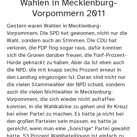
Wahlen in Mecklenburg-
Ge
sin
Vorpommern 2011
die
Pir
Gestern waren Wahlen in Mecklenburg-
Vorpommern. Die SPD hat gewonnen, nicht nur die
Wahl, sondern auch an Stimmen. Die CDU hat
verloren, die FDP flog sogar raus, dafür konnten
sich die Grünen darüber freuen, die Fünf-Prozent-
Hürde geknackt zu haben. Aber da ist eben auch
die NPD, die mit knapp sechs Prozent erneut in
den Landtag eingezogen ist. Daran sind nicht nur
die vielen Stammwähler der NPD schuld, sondern
auch die vielen Nichtwähler in Mecklenburg-
Vorpommern, die sich wieder nicht aufraffen
konnten, in die Wahlkabine zu gehen und ihr Kreuz
bei einer Partei zu machen. Es hätte ja nicht bei
den großen Parteien sein müssen, es hätte ja
gereicht, wenn man eine „Sonstige“ Partei gewählt
hätte. 53 Prozent Wahlbeteiligung ist einfach zu