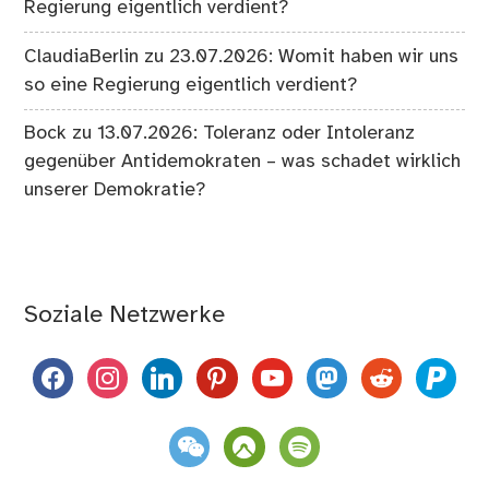
Regierung eigentlich verdient?
ClaudiaBerlin
zu
23.07.2026: Womit haben wir uns
so eine Regierung eigentlich verdient?
Bock
zu
13.07.2026: Toleranz oder Intoleranz
gegenüber Antidemokraten – was schadet wirklich
unserer Demokratie?
Soziale Netzwerke
facebook
instagram
linkedin
pinterest
youtube
mastodon
reddit
paypal
weixin
komoot
spotify