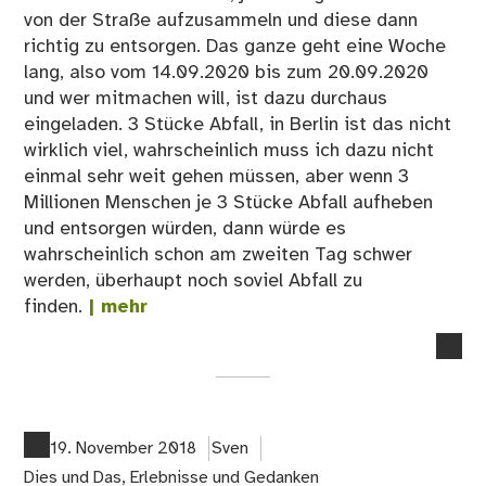
von der Straße aufzusammeln und diese dann
richtig zu entsorgen. Das ganze geht eine Woche
lang, also vom 14.09.2020 bis zum 20.09.2020
und wer mitmachen will, ist dazu durchaus
eingeladen. 3 Stücke Abfall, in Berlin ist das nicht
wirklich viel, wahrscheinlich muss ich dazu nicht
einmal sehr weit gehen müssen, aber wenn 3
Millionen Menschen je 3 Stücke Abfall aufheben
und entsorgen würden, dann würde es
wahrscheinlich schon am zweiten Tag schwer
werden, überhaupt noch soviel Abfall zu
finden.
| mehr
no
co
on
Sel
3
19. November 2018
Sven
Stü
Dies und Das
,
Erlebnisse und Gedanken