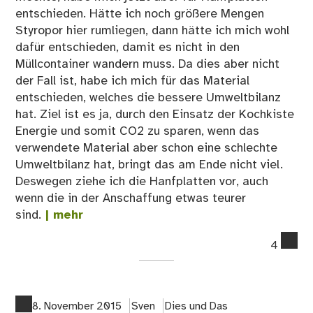
entschieden. Hätte ich noch größere Mengen
Styropor hier rumliegen, dann hätte ich mich wohl
dafür entschieden, damit es nicht in den
Müllcontainer wandern muss. Da dies aber nicht
der Fall ist, habe ich mich für das Material
entschieden, welches die bessere Umweltbilanz
hat. Ziel ist es ja, durch den Einsatz der Kochkiste
Energie und somit CO2 zu sparen, wenn das
verwendete Material aber schon eine schlechte
Umweltbilanz hat, bringt das am Ende nicht viel.
Deswegen ziehe ich die Hanfplatten vor, auch
wenn die in der Anschaffung etwas teurer
sind.
| mehr
co
4
on
Die
wic
En
8. November 2015
Sven
Dies und Das