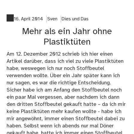
on
Kl
un
16. April 2014
Sven
Dies und Das
sei
Mehr als ein Jahr ohne
Fol
Au
Plastiktüten
geh
Am 12. Dezember 2012 schrieb ich hier einen
Artikel darüber, dass ich viel zu viele Plastiktüten
habe, weswegen ich nur noch Stoffbeutel
verwenden wollte. Über ein Jahr später kann ich
nur sagen, es war die richtige Entscheidung.
Sicher habe ich am Anfang den Stoffbeutel noch
ein paar Mal vergessen, aber nachdem ich dann
den dritten Stoffbeutel gekauft hatte – da ich mir
keine Plastiktüten mehr kaufen wollte - habe ich
mir angewöhnt, immer einen Stoffbeutel dabei zu
haben. Selbst wenn ich abends nur mal Döner
gekauft habe, hatte ich immer einen Stoffbeutel