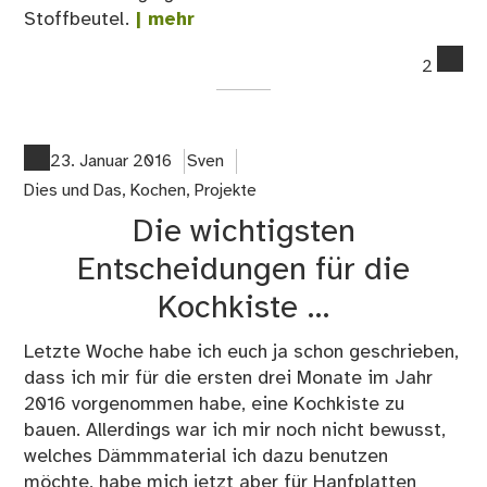
Stoffbeutel.
| mehr
co
2
on
Kei
Um
we
23. Januar 2016
Sven
zu
Dies und Das
,
Kochen
,
Projekte
hoh
Die wichtigsten
Aus
im
Entscheidungen für die
All
Kochkiste …
Letzte Woche habe ich euch ja schon geschrieben,
dass ich mir für die ersten drei Monate im Jahr
2016 vorgenommen habe, eine Kochkiste zu
bauen. Allerdings war ich mir noch nicht bewusst,
welches Dämmmaterial ich dazu benutzen
möchte, habe mich jetzt aber für Hanfplatten