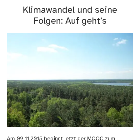
für
Klimawandel und seine
die
Koc
Folgen: Auf geht’s
…
Am 09.11.2015 beginnt jetzt der MOOC zum