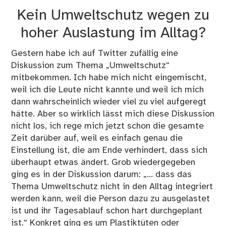
Abf
Kein Umweltschutz wegen zu
am
Ta
hoher Auslastung im Alltag?
–
ein
Gestern habe ich auf Twitter zufällig eine
Wo
Diskussion zum Thema „Umweltschutz“
lan
mitbekommen. Ich habe mich nicht eingemischt,
–
weil ich die Leute nicht kannte und weil ich mich
au
dann wahrscheinlich wieder viel zu viel aufgeregt
un
hätte. Aber so wirklich lässt mich diese Diskussion
en
nicht los, ich rege mich jetzt schon die gesamte
Zeit darüber auf, weil es einfach genau die
Einstellung ist, die am Ende verhindert, dass sich
überhaupt etwas ändert. Grob wiedergegeben
ging es in der Diskussion darum: „... dass das
Thema Umweltschutz nicht in den Alltag integriert
werden kann, weil die Person dazu zu ausgelastet
ist und ihr Tagesablauf schon hart durchgeplant
ist.“ Konkret ging es um Plastiktüten oder