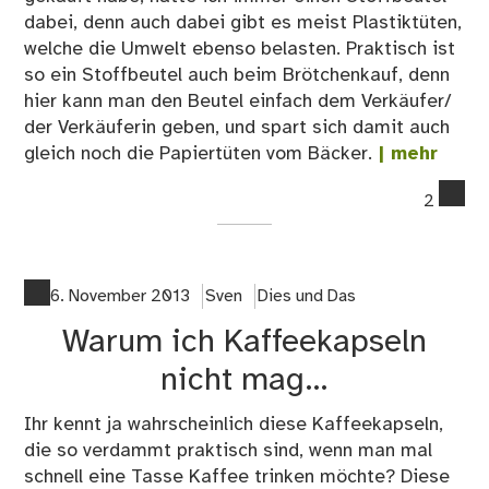
dabei, denn auch dabei gibt es meist Plastiktüten,
welche die Umwelt ebenso belasten. Praktisch ist
so ein Stoffbeutel auch beim Brötchenkauf, denn
hier kann man den Beutel einfach dem Verkäufer/
der Verkäuferin geben, und spart sich damit auch
gleich noch die Papiertüten vom Bäcker.
| mehr
co
2
on
Me
als
ein
6. November 2013
Sven
Dies und Das
Jah
Warum ich Kaffeekapseln
oh
Pla
nicht mag…
Ihr kennt ja wahrscheinlich diese Kaffeekapseln,
die so verdammt praktisch sind, wenn man mal
schnell eine Tasse Kaffee trinken möchte? Diese