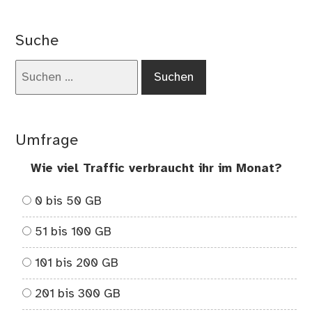
Wa
ich
Suche
Kaf
nic
Suchen
ma
nach:
Umfrage
Wie viel Traffic verbraucht ihr im Monat?
0 bis 50 GB
51 bis 100 GB
101 bis 200 GB
201 bis 300 GB