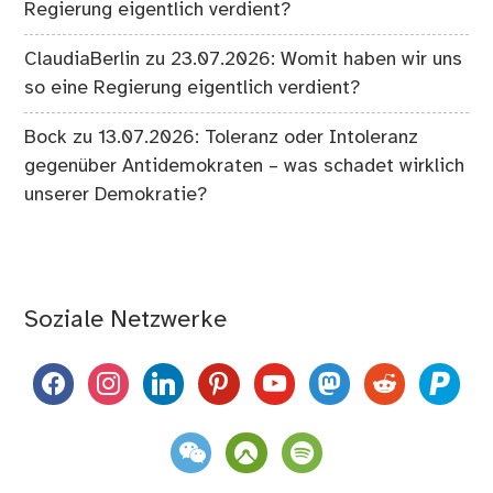
Regierung eigentlich verdient?
ClaudiaBerlin
zu
23.07.2026: Womit haben wir uns
so eine Regierung eigentlich verdient?
Bock
zu
13.07.2026: Toleranz oder Intoleranz
gegenüber Antidemokraten – was schadet wirklich
unserer Demokratie?
Soziale Netzwerke
facebook
instagram
linkedin
pinterest
youtube
mastodon
reddit
paypal
weixin
komoot
spotify