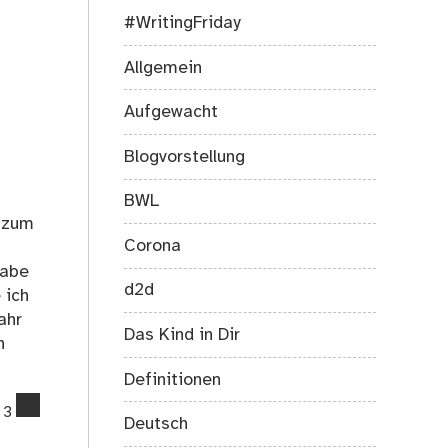
#WritingFriday
Allgemein
Aufgewacht
Blogvorstellung
BWL
d zum
Corona
habe
d2d
 ich
ahr
Das Kind in Dir
n
Definitionen
comments
3
Deutsch
on