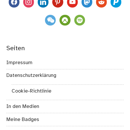
facebook
instagram
linkedin
pinterest
youtube
mastodon
reddit
paypal
weixin
komoot
spotify
Seiten
Impressum
Datenschutzerklärung
Cookie-Richtlinie
In den Medien
Meine Badges