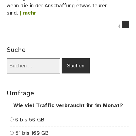
wenn die in der Anschaffung etwas teurer
sind.
| mehr
co
4
on
Die
wic
Suche
En
für
Suchen
die
nach:
Koc
…
Umfrage
Wie viel Traffic verbraucht ihr im Monat?
0 bis 50 GB
51 bis 100 GB