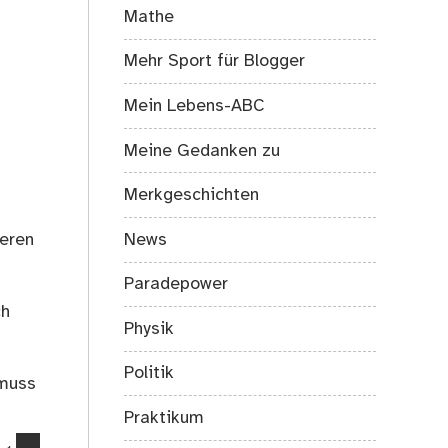
Mathe
Mehr Sport für Blogger
Mein Lebens-ABC
Meine Gedanken zu
Merkgeschichten
News
ieren
Paradepower
ch
Physik
Politik
 muss
Praktikum
comments