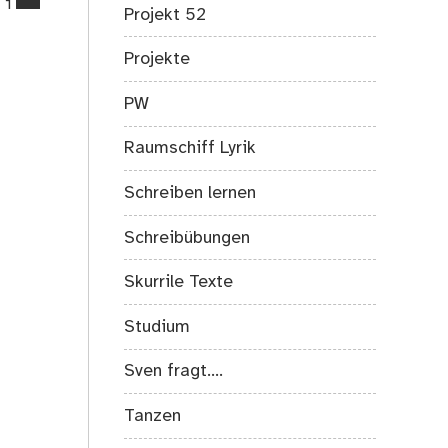
1
Projekt 52
on
Tipp:
Projekte
MOOC
„Klimawandel
PW
und
seine
Raumschiff Lyrik
Folgen“
Schreiben lernen
Schreibübungen
Skurrile Texte
Studium
Sven fragt….
Tanzen