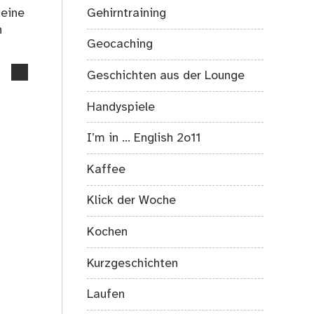
Gehirntraining
keine
n
Geocaching
no
Geschichten aus der Lounge
comments
on
Handyspiele
Klimawandel
und
I’m in … English 2o11
seine
Folgen:
Kaffee
Auf
geht’s
Klick der Woche
Kochen
Kurzgeschichten
Laufen