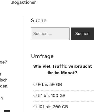
Blogaktionen
Suche
Suchen
nach:
Umfrage
age?
Wie viel Traffic verbraucht
ihr im Monat?
e
isch,
0 bis 50 GB
nden.
51 bis 100 GB
en
101 bis 200 GB