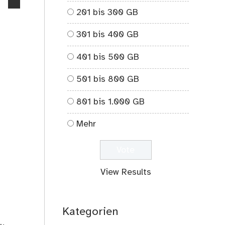
no
201 bis 300 GB
comments
on
301 bis 400 GB
08.06.2021:
Alles
401 bis 500 GB
ist
politisch!
501 bis 800 GB
801 bis 1.000 GB
Mehr
View Results
Kategorien