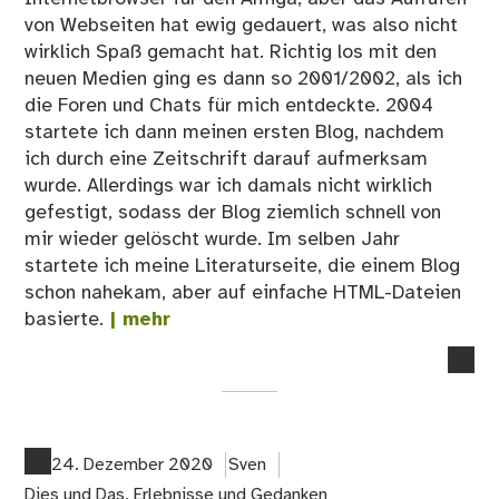
von Webseiten hat ewig gedauert, was also nicht
wirklich Spaß gemacht hat. Richtig los mit den
neuen Medien ging es dann so 2001/2002, als ich
die Foren und Chats für mich entdeckte. 2004
startete ich dann meinen ersten Blog, nachdem
ich durch eine Zeitschrift darauf aufmerksam
wurde. Allerdings war ich damals nicht wirklich
gefestigt, sodass der Blog ziemlich schnell von
mir wieder gelöscht wurde. Im selben Jahr
startete ich meine Literaturseite, die einem Blog
schon nahekam, aber auf einfache HTML-Dateien
basierte.
| mehr
no
co
on
Me
dig
24. Dezember 2020
Sven
Me
Dies und Das
,
Erlebnisse und Gedanken