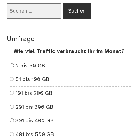
Net
Suchen
gib
nach:
es
da
üb
Umfrage
Wie viel Traffic verbraucht ihr im Monat?
0 bis 50 GB
51 bis 100 GB
101 bis 200 GB
201 bis 300 GB
301 bis 400 GB
401 bis 500 GB