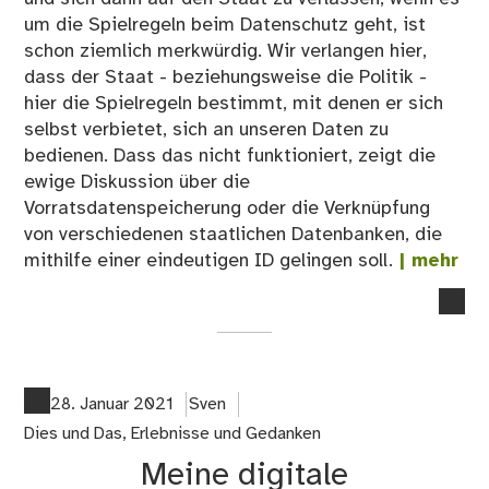
um die Spielregeln beim Datenschutz geht, ist
schon ziemlich merkwürdig. Wir verlangen hier,
dass der Staat - beziehungsweise die Politik -
hier die Spielregeln bestimmt, mit denen er sich
selbst verbietet, sich an unseren Daten zu
bedienen. Dass das nicht funktioniert, zeigt die
ewige Diskussion über die
Vorratsdatenspeicherung oder die Verknüpfung
von verschiedenen staatlichen Datenbanken, die
mithilfe einer eindeutigen ID gelingen soll.
| mehr
no
co
on
Da
für
28. Januar 2021
Sven
mü
Dies und Das
,
Erlebnisse und Gedanken
Me
Meine digitale