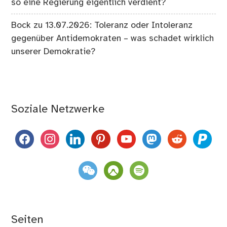
so eine Regierung eigentlich verdient?
Bock
zu
13.07.2026: Toleranz oder Intoleranz
gegenüber Antidemokraten – was schadet wirklich
unserer Demokratie?
Soziale Netzwerke
facebook
instagram
linkedin
pinterest
youtube
mastodon
reddit
paypal
weixin
komoot
spotify
Seiten