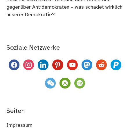
gegenüber Antidemokraten – was schadet wirklich
unserer Demokratie?
Soziale Netzwerke
facebook
instagram
linkedin
pinterest
youtube
mastodon
reddit
paypal
weixin
komoot
spotify
Seiten
Impressum