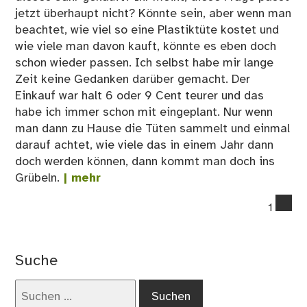
jetzt überhaupt nicht? Könnte sein, aber wenn man
beachtet, wie viel so eine Plastiktüte kostet und
wie viele man davon kauft, könnte es eben doch
schon wieder passen. Ich selbst habe mir lange
Zeit keine Gedanken darüber gemacht. Der
Einkauf war halt 6 oder 9 Cent teurer und das
habe ich immer schon mit eingeplant. Nur wenn
man dann zu Hause die Tüten sammelt und einmal
darauf achtet, wie viele das in einem Jahr dann
doch werden können, dann kommt man doch ins
Grübeln.
| mehr
co
1
on
Pla
Um
Suche
un
Bä
Suchen
nach: