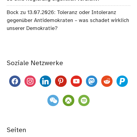
Bock
zu
13.07.2026: Toleranz oder Intoleranz
gegenüber Antidemokraten – was schadet wirklich
unserer Demokratie?
Soziale Netzwerke
facebook
instagram
linkedin
pinterest
youtube
mastodon
reddit
paypal
weixin
komoot
spotify
Seiten