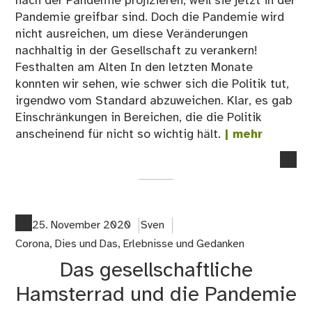
nach der Pandemie projizieren, weil sie jetzt in der
Pandemie greifbar sind. Doch die Pandemie wird
nicht ausreichen, um diese Veränderungen
nachhaltig in der Gesellschaft zu verankern!
Festhalten am Alten In den letzten Monate
konnten wir sehen, wie schwer sich die Politik tut,
irgendwo vom Standard abzuweichen. Klar, es gab
Einschränkungen in Bereichen, die die Politik
anscheinend für nicht so wichtig hält.
| mehr
no
co
on
Ne
Nor
25. November 2020
Sven
–
Corona
,
Dies und Das
,
Erlebnisse und Gedanken
02
Das gesellschaftliche
Hamsterrad und die Pandemie