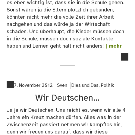
es eben wichtig ist, dass sie in die Schule gehen.
Sonst wären ja die Eltern plötzlich gebunden,
könnten nicht mehr die volle Zeit ihrer Arbeit
nachgehen und das würde ja der Wirtschaft
schaden. Und überhaupt, die Kinder müssen doch
in die Schule, müssen doch soziale Kontakte
haben und Lernen geht halt nicht anders!
| mehr
no
co
on
Da
ges
7. November 2012
Sven
Dies und Das
,
Politik
Ha
Wir Deutschen…
un
die
Ja ja wir Deutschen. Uns reicht es, wenn wir alle 4
Pa
Jahre ein Kreuz machen dürfen. Alles was in der
Zwischenzeit passiert nehmen wir kampflos hin,
denn wir freuen uns darauf, dass wir diese