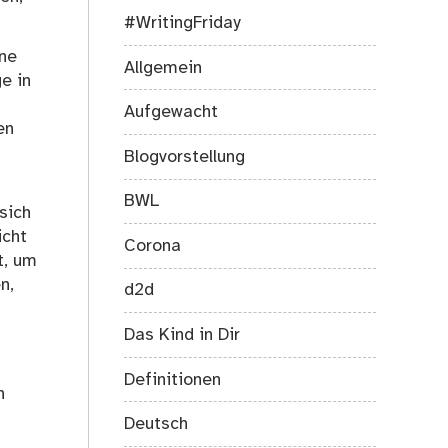
#WritingFriday
ine
Allgemein
e in
Aufgewacht
en
Blogvorstellung
BWL
sich
icht
Corona
t, um
n,
d2d
Das Kind in Dir
Definitionen
n
Deutsch