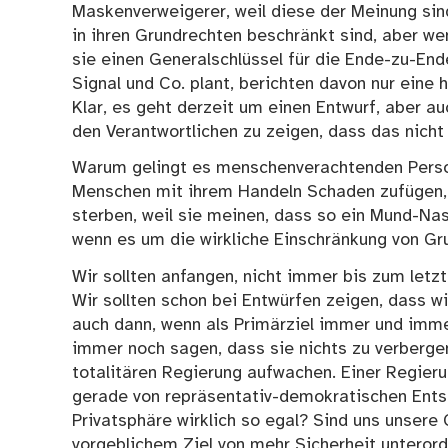
Maskenverweigerer, weil diese der Meinung sind,
in ihren Grundrechten beschränkt sind, aber w
sie
einen Generalschlüssel
für die Ende-zu-End
Signal und Co. plant, berichten davon nur eine 
Klar, es geht derzeit um einen Entwurf, aber a
den Verantwortlichen zu zeigen, dass das nich
Warum gelingt es menschenverachtenden Person
Menschen mit ihrem Handeln Schaden zufügen,
sterben, weil sie meinen, dass so ein Mund-Nase
wenn es um die wirkliche Einschränkung von Gru
Wir sollten anfangen, nicht immer bis zum letz
Wir sollten schon bei Entwürfen zeigen, dass w
auch dann, wenn als Primärziel immer und imme
immer noch sagen, dass sie nichts zu verberge
totalitären Regierung aufwachen. Einer Regieru
gerade von repräsentativ-demokratischen Entsc
Privatsphäre wirklich so egal? Sind uns unsere 
vorgeblichem Ziel von mehr Sicherheit unteror