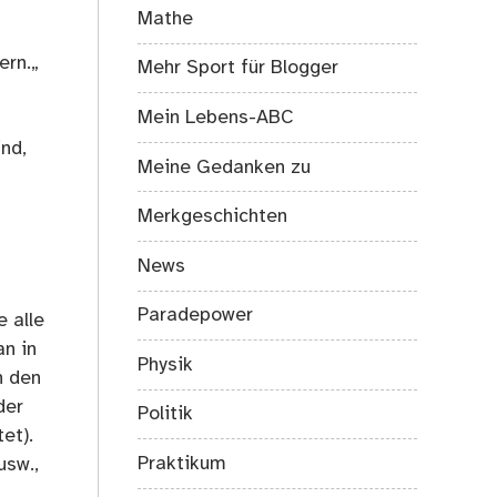
Mathe
ern.„
Mehr Sport für Blogger
Mein Lebens-ABC
nd,
Meine Gedanken zu
Merkgeschichten
News
Paradepower
e alle
an in
Physik
n den
der
Politik
et).
Praktikum
usw.,