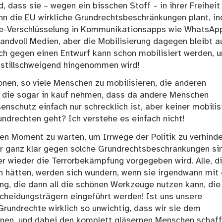
 dass sie – wegen ein bisschen Stoff – in ihrer Freiheit
enn die EU wirkliche Grundrechtsbeschränkungen plant, i
e-Verschlüsselung in Kommunikationsapps wie WhatsAp
handvoll Medien, aber die Mobilisierung dagegen bleibt a
uch gegen einen Entwurf kann schon mobilisiert werden, 
t stillschweigend hingenommen wird!
en, so viele Menschen zu mobilisieren, die anderen
 die sogar in kauf nehmen, dass da andere Menschen
nschutz einfach nur schrecklich ist, aber keiner mobilisi
ndrechten geht? Ich verstehe es einfach nicht!
ten Moment zu warten, um Irrwege der Politik zu verhinde
ir ganz klar gegen solche Grundrechtsbeschränkungen si
r wieder die Terrorbekämpfung vorgegeben wird. Alle, d
n hätten, werden sich wundern, wenn sie irgendwann mit 
ng, die dann all die schönen Werkzeuge nutzen kann, die
heidungsträgern eingeführt werden! Ist uns unsere
Grundrechte wirklich so unwichtig, dass wir sie dem
dnen, und dabei den komplett gläsernen Menschen schaff