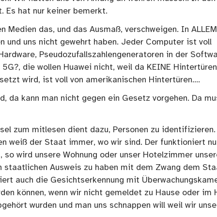
t. Es hat nur keiner bemerkt.
sten Medien das, und das Ausmaß, verschweigen. In ALLEM
en und uns nicht gewehrt haben. Jeder Computer ist voll
Hardware, Pseudozufallszahlengeneratoren in der Softwa
 5G?, die wollen Huawei nicht, weil da KEINE Hintertüren
etzt wird, ist voll von amerikanischen Hintertüren….
nd, da kann man nicht gegen ein Gesetz vorgehen. Da mu
el zum mitlesen dient dazu, Personen zu identifizieren.
n weiß der Staat immer, wo wir sind. Der funktioniert nu
t, so wird unsere Wohnung oder unser Hotelzimmer unser
en staatlichen Ausweis zu haben mit dem Zwang dem Sta
niert auch die Gesichtserkennung mit Überwachungskame
erden können, wenn wir nicht gemeldet zu Hause oder im 
bgehört wurden und man uns schnappen will weil wir unse