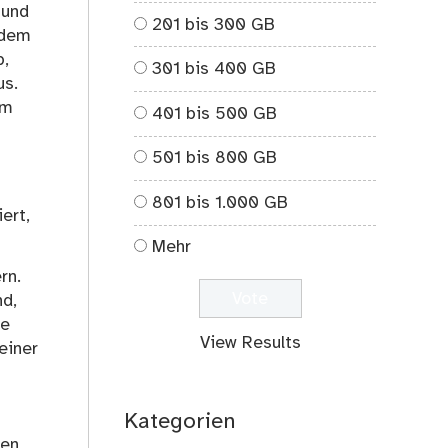
 und
201 bis 300 GB
ndem
p,
301 bis 400 GB
us.
um
401 bis 500 GB
501 bis 800 GB
801 bis 1.000 GB
ert,
Mehr
rn.
nd,
ie
View Results
einer
Kategorien
en,