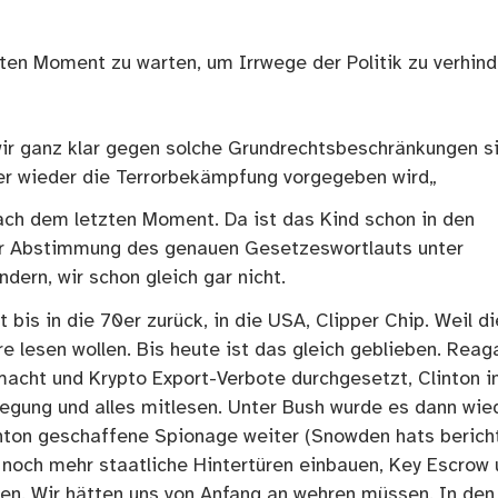
zten Moment zu warten, um Irrwege der Politik zu verhind
wir ganz klar gegen solche Grundrechtsbeschränkungen si
er wieder die Terrorbekämpfung vorgegeben wird„
 nach dem letzten Moment. Da ist das Kind schon in den
der Abstimmung des genauen Gesetzeswortlauts unter
ndern, wir schon gleich gar nicht.
bis in die 70er zurück, in die USA, Clipper Chip. Weil di
re lesen wollen. Bis heute ist das gleich geblieben. Reag
macht und Krypto Export-Verbote durchgesetzt, Clinton i
rlegung und alles mitlesen. Unter Bush wurde es dann wie
inton geschaffene Spionage weiter (Snowden hats bericht
noch mehr staatliche Hintertüren einbauen, Key Escrow 
zen. Wir hätten uns von Anfang an wehren müssen. In den