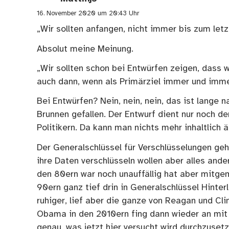
16. November 2020 um 20:43 Uhr
„Wir sollten anfangen, nicht immer bis zum let
Absolut meine Meinung.
„Wir sollten schon bei Entwürfen zeigen, dass 
auch dann, wenn als Primärziel immer und imm
Bei Entwürfen? Nein, nein, nein, das ist lange
Brunnen gefallen. Der Entwurf dient nur noch 
Politikern. Da kann man nichts mehr inhaltlich ä
Der Generalschlüssel für Verschlüsselungen geht 
ihre Daten verschlüsseln wollen aber alles ande
den 80ern war noch unauffällig hat aber mitge
90ern ganz tief drin in Generalschlüssel Hinte
ruhiger, lief aber die ganze von Reagan und Cl
Obama in den 2010ern fing dann wieder an mit 
genau, was jetzt hier versucht wird durchzuset