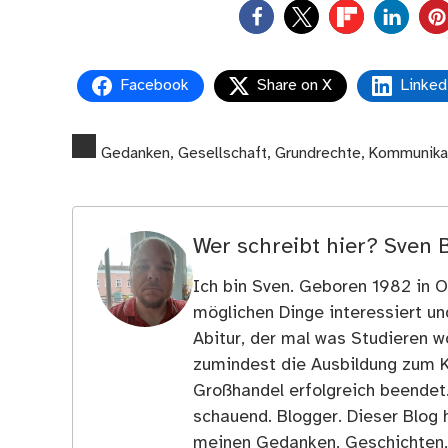
0
Facebook
Share on X
Linked
Gedanken
,
Gesellschaft
,
Grundrechte
,
Kommunika
Wer schreibt hier?
Sven 
Ich bin Sven. Geboren 1982 in Os
möglichen Dinge interessiert u
Abitur, der mal was Studieren wo
zumindest die Ausbildung zum 
Großhandel erfolgreich beendet
schauend. Blogger. Dieser Blog h
meinen Gedanken, Geschichten, E