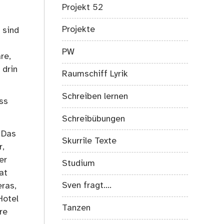
Projekt 52
Projekte
 sind
PW
re,
 drin
Raumschiff Lyrik
Schreiben lernen
ss
Schreibübungen
 Das
Skurrile Texte
r,
er
Studium
at
Sven fragt….
ras,
Hotel
Tanzen
re