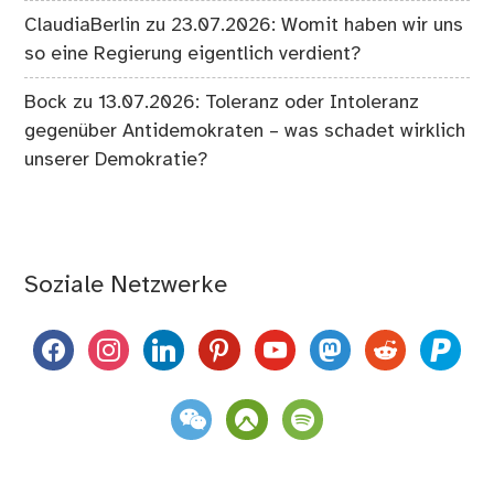
ClaudiaBerlin
zu
23.07.2026: Womit haben wir uns
so eine Regierung eigentlich verdient?
Bock
zu
13.07.2026: Toleranz oder Intoleranz
gegenüber Antidemokraten – was schadet wirklich
unserer Demokratie?
Soziale Netzwerke
facebook
instagram
linkedin
pinterest
youtube
mastodon
reddit
paypal
weixin
komoot
spotify