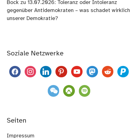
Bock
zu
13.07.2026: Toleranz oder Intoleranz
gegenüber Antidemokraten – was schadet wirklich
unserer Demokratie?
Soziale Netzwerke
facebook
instagram
linkedin
pinterest
youtube
mastodon
reddit
paypal
weixin
komoot
spotify
Seiten
Impressum