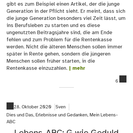
gibt es zum Beispiel einen Artikel, der die junge
Generation in der Pflicht sieht. Er meint, dass sich
die junge Generation besonders viel Zeit lässt, um
ins Berufsleben zu starten und es diese
ungenutzten Beitragsjahre sind, die am Ende
fehlen und zum Problem für die Rentenkasse
werden. Nicht die älteren Menschen sollen immer
später in Rente gehen, sondern die jüngeren
Menschen sollen früher starten, in die
Rentenkasse einzuzahlen.
| mehr
co
6
on
02
Me
fün
28. Oktober 2020
Sven
Mi
Dies und Das
,
Erlebnisse und Gedanken
,
Mein Lebens-
zu
ABC
Re