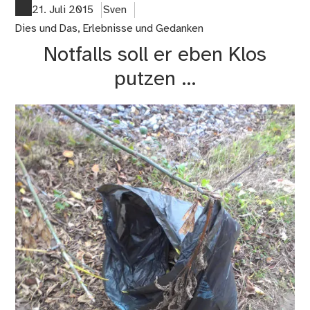
der
21. Juli 2015
Sven
Jan
Dies und Das
,
Erlebnisse und Gedanken
20
Notfalls soll er eben Klos
putzen …