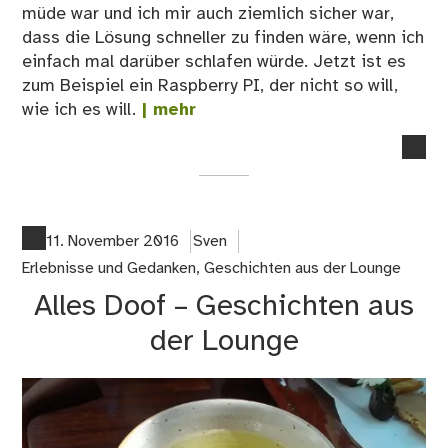
müde war und ich mir auch ziemlich sicher war,
dass die Lösung schneller zu finden wäre, wenn ich
einfach mal darüber schlafen würde. Jetzt ist es
zum Beispiel ein Raspberry PI, der nicht so will,
wie ich es will.
| mehr
no
co
on
We
dei
11. November 2016
Sven
Un
Erlebnisse und Gedanken
,
Geschichten aus der Lounge
dir
Alles Doof – Geschichten aus
de
Sch
der Lounge
rau
…