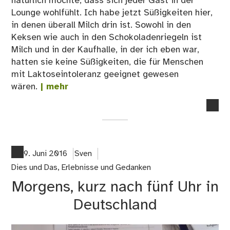
natürlich möchte, dass sich jeder Gast in der
Lounge wohlfühlt. Ich habe jetzt Süßigkeiten hier,
in denen überall Milch drin ist. Sowohl in den
Keksen wie auch in den Schokoladenriegeln ist
Milch und in der Kaufhalle, in der ich eben war,
hatten sie keine Süßigkeiten, die für Menschen
mit Laktoseintoleranz geeignet gewesen
wären.
| mehr
no
co
on
All
Do
9. Juni 2016
Sven
–
Dies und Das
,
Erlebnisse und Gedanken
Ge
Morgens, kurz nach fünf Uhr in
au
der
Deutschland
Lo