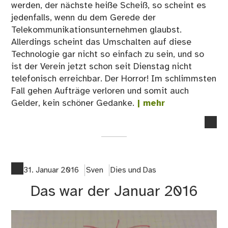
werden, der nächste heiße Scheiß, so scheint es
jedenfalls, wenn du dem Gerede der
Telekommunikationsunternehmen glaubst.
Allerdings scheint das Umschalten auf diese
Technologie gar nicht so einfach zu sein, und so
ist der Verein jetzt schon seit Dienstag nicht
telefonisch erreichbar. Der Horror! Im schlimmsten
Fall gehen Aufträge verloren und somit auch
Gelder, kein schöner Gedanke.
| mehr
no
co
on
Mo
kur
31. Januar 2016
Sven
Dies und Das
na
Das war der Januar 2016
fün
Uhr
in
De