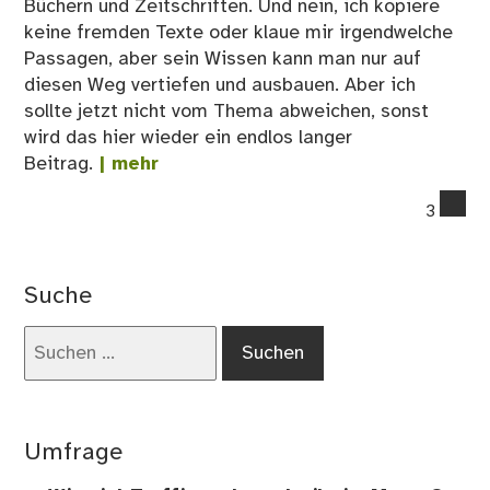
Büchern und Zeitschriften. Und nein, ich kopiere
keine fremden Texte oder klaue mir irgendwelche
Passagen, aber sein Wissen kann man nur auf
diesen Weg vertiefen und ausbauen. Aber ich
sollte jetzt nicht vom Thema abweichen, sonst
wird das hier wieder ein endlos langer
Beitrag.
| mehr
co
3
on
Re
For
Suche
–
Wa
Suchen
geh
nach:
dor
all
rei
Umfrage