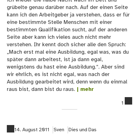
ich wieder die halbe Nacht wach im Bett und
grübelte genau darüber nach. Auf der einen Seite
kann ich den Arbeitgeber ja verstehen, dass er für
eine bestimmte Stelle Menschen mit einer
bestimmten Qualifikation sucht, auf der anderen
Seite aber kann ich vieles auch nicht mehr
verstehen. Ihr kennt doch sicher alle den Spruch:
„Mach erst mal eine Ausbildung, egal was, was du
später dann arbeitest, ist ja dann egal,
wenigstens du hast eine Ausbildung.“. Aber sind
wir ehrlich, es ist nicht egal, was nach der
Ausbildung gearbeitet wird, denn wenn du einmal
raus bist, dann bist du raus.
| mehr
co
1
on
Ber
un
Erf
14. August 2011
Sven
Dies und Das
–