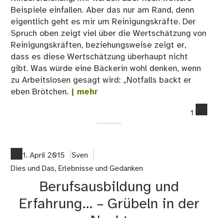
Beispiele einfallen. Aber das nur am Rand, denn
eigentlich geht es mir um Reinigungskräfte. Der
Spruch oben zeigt viel über die Wertschätzung von
Reinigungskräften, beziehungsweise zeigt er,
dass es diese Wertschätzung überhaupt nicht
gibt. Was würde eine Bäckerin wohl denken, wenn
zu Arbeitslosen gesagt wird: „Notfalls backt er
eben Brötchen.
| mehr
co
1
on
Not
sol
er
1. April 2015
Sven
eb
Dies und Das
,
Erlebnisse und Gedanken
Klo
Berufsausbildung und
pu
…
Erfahrung… – Grübeln in der