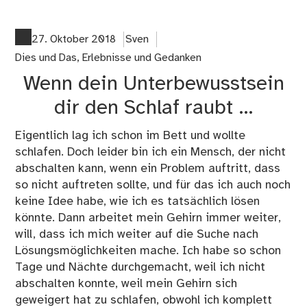
on
Ar
erk
27. Oktober 2018
Sven
wa
Dies und Das
,
Erlebnisse und Gedanken
Ha
Wenn dein Unterbewusstsein
San
abg
dir den Schlaf raubt …
we
sol
Eigentlich lag ich schon im Bett und wollte
…
schlafen. Doch leider bin ich ein Mensch, der nicht
abschalten kann, wenn ein Problem auftritt, dass
so nicht auftreten sollte, und für das ich auch noch
keine Idee habe, wie ich es tatsächlich lösen
könnte. Dann arbeitet mein Gehirn immer weiter,
will, dass ich mich weiter auf die Suche nach
Lösungsmöglichkeiten mache. Ich habe so schon
Tage und Nächte durchgemacht, weil ich nicht
abschalten konnte, weil mein Gehirn sich
geweigert hat zu schlafen, obwohl ich komplett