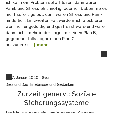
ich kann ein Problem sofort lösen, dann wären
Panik und Stress eh unnötig, oder ich bekomme es
nicht sofort gelöst, dann wären Stress und Panik
hinderlich. Im zweiten Fall würde mich blockieren,
wenn ich ungeduldig und gestresst wäre und wäre
dann nicht mehr in der Lage, mir einen Plan B,
gegebenenfalls sogar einen Plan C
auszudenken.
| mehr
no
co
on
Le
AB
7. Januar 2020
Sven
G
Dies und Das
,
Erlebnisse und Gedanken
wie
Zurzeit genervt: Soziale
Ge
Sicherungssysteme