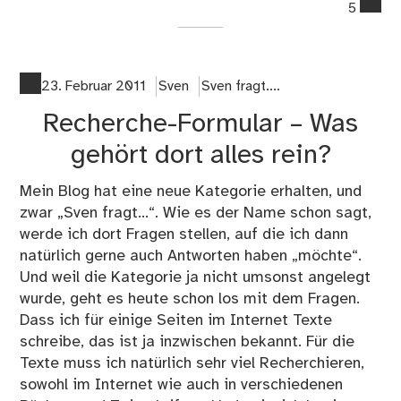
co
5
on
Wa
wü
Sie
23. Februar 2011
Sven
Sven fragt....
arb
Recherche-Formular – Was
…
gehört dort alles rein?
Mein Blog hat eine neue Kategorie erhalten, und
zwar „Sven fragt...“. Wie es der Name schon sagt,
werde ich dort Fragen stellen, auf die ich dann
natürlich gerne auch Antworten haben „möchte“.
Und weil die Kategorie ja nicht umsonst angelegt
wurde, geht es heute schon los mit dem Fragen.
Dass ich für einige Seiten im Internet Texte
schreibe, das ist ja inzwischen bekannt. Für die
Texte muss ich natürlich sehr viel Recherchieren,
sowohl im Internet wie auch in verschiedenen