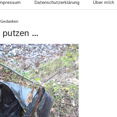
mpressum
Datenschutzerklärung
Über mich
d Gedanken
s putzen …