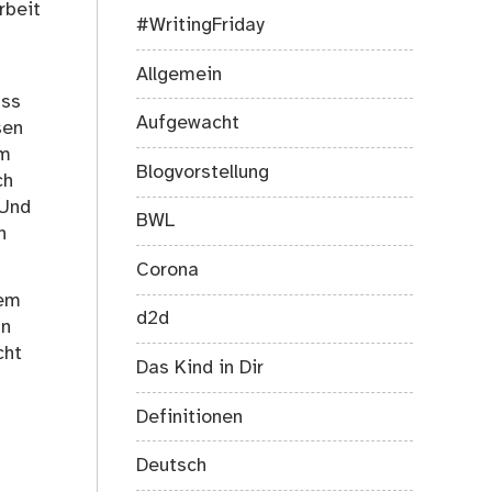
rbeit
#WritingFriday
Allgemein
ass
Aufgewacht
sen
em
Blogvorstellung
ch
 Und
BWL
h
Corona
dem
d2d
In
cht
Das Kind in Dir
Definitionen
Deutsch