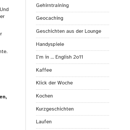
Gehirntraining
 Und
er
Geocaching
Geschichten aus der Lounge
r
Handyspiele
hte.
I’m in … English 2o11
Kaffee
Klick der Woche
Kochen
en,
Kurzgeschichten
Laufen