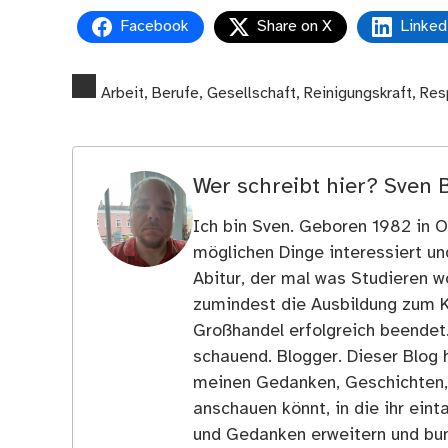
Facebook
Share on X
Linked
Arbeit
,
Berufe
,
Gesellschaft
,
Reinigungskraft
,
Res
Wer schreibt hier?
Sven 
Ich bin Sven. Geboren 1982 in Os
möglichen Dinge interessiert u
Abitur, der mal was Studieren wo
zumindest die Ausbildung zum 
Großhandel erfolgreich beendet
schauend. Blogger. Dieser Blog h
meinen Gedanken, Geschichten, E
anschauen könnt, in die ihr ein
und Gedanken erweitern und bun