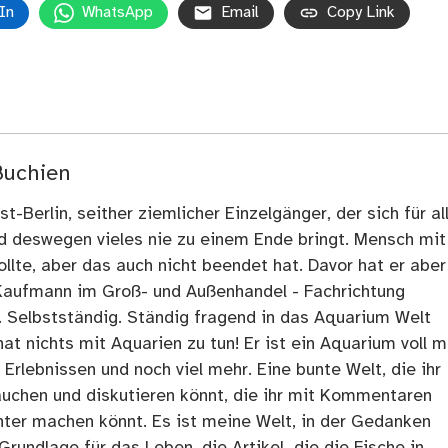
In
WhatsApp
Email
Copy Link
Buchien
t-Berlin, seither ziemlicher Einzelgänger, der sich für al
nd deswegen vieles nie zu einem Ende bringt. Mensch mit
llte, aber das auch nicht beendet hat. Davor hat er aber
Kaufmann im Groß- und Außenhandel - Fachrichtung
. Selbstständig. Ständig fragend in das Aquarium Welt
at nichts mit Aquarien zu tun! Er ist ein Aquarium voll m
rlebnissen und noch viel mehr. Eine bunte Welt, die ihr
tauchen und diskutieren könnt, die ihr mit Kommentaren
ter machen könnt. Es ist meine Welt, in der Gedanken
Grundlage für das Leben, die Artikel, die die Fische in