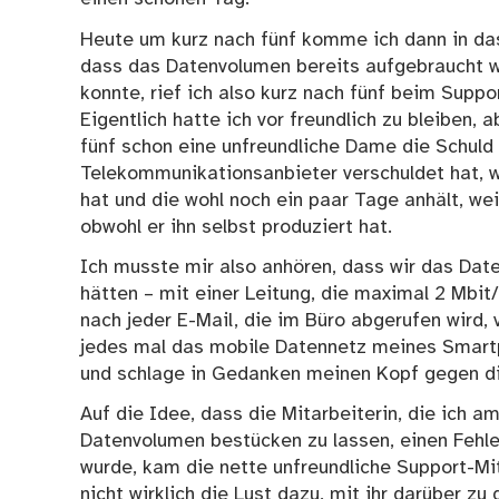
Heute um kurz nach fünf komme ich dann in das
dass das Datenvolumen bereits aufgebraucht wär
konnte, rief ich also kurz nach fünf beim Suppo
Eigentlich hatte ich vor freundlich zu bleiben, 
fünf schon eine unfreundliche Dame die Schuld g
Telekommunikationsanbieter verschuldet hat, we
hat und die wohl noch ein paar Tage anhält, we
obwohl er ihn selbst produziert hat.
Ich musste mir also anhören, dass wir das Dat
hätten – mit einer Leitung, die maximal 2 Mbit/s
nach jeder E-Mail, die im Büro abgerufen wird, 
jedes mal das mobile Datennetz meines Smartp
und schlage in Gedanken meinen Kopf gegen d
Auf die Idee, dass die Mitarbeiterin, die ich a
Datenvolumen bestücken zu lassen, einen Fehl
wurde, kam die nette unfreundliche Support-Mita
nicht wirklich die Lust dazu, mit ihr darüber zu