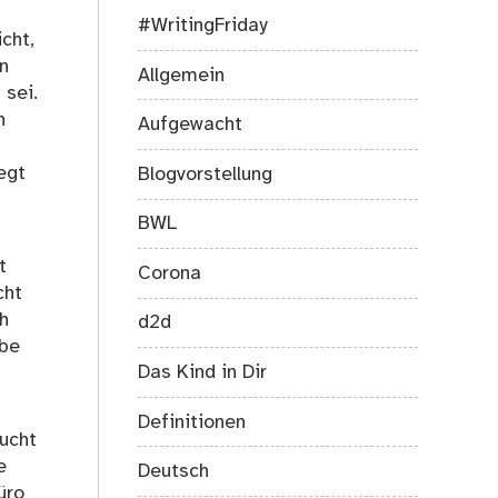
#WritingFriday
cht,
n
Allgemein
 sei.
h
Aufgewacht
egt
Blogvorstellung
BWL
t
Corona
cht
ch
d2d
abe
Das Kind in Dir
Definitionen
ucht
e
Deutsch
üro