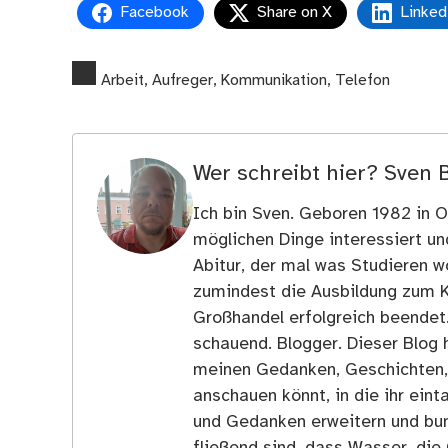
Facebook
Share on X
Linked
Arbeit
,
Aufreger
,
Kommunikation
,
Telefon
Wer schreibt hier?
Sven 
Ich bin Sven. Geboren 1982 in Os
möglichen Dinge interessiert u
Abitur, der mal was Studieren wo
zumindest die Ausbildung zum 
Großhandel erfolgreich beendet
schauend. Blogger. Dieser Blog h
meinen Gedanken, Geschichten, E
anschauen könnt, in die ihr ein
und Gedanken erweitern und bun
fließend sind, dass Wasser, die 