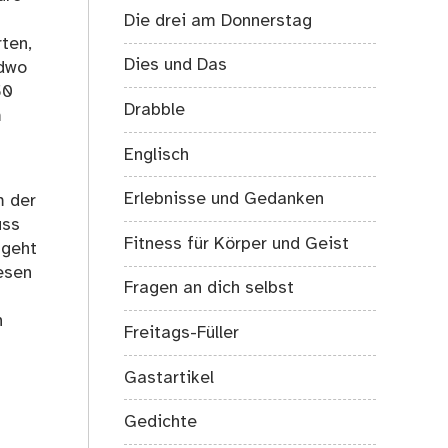
Die drei am Donnerstag
ten,
Dies und Das
ndwo
50
Drabble
m
Englisch
Erlebnisse und Gedanken
m der
uss
Fitness für Körper und Geist
 geht
esen
Fragen an dich selbst
n
Freitags-Füller
Gastartikel
Gedichte