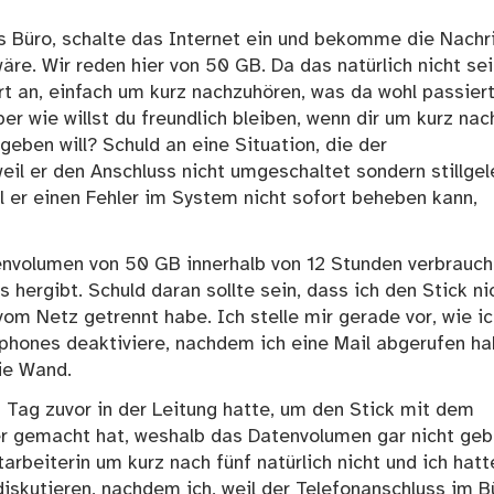
 Büro, schalte das Internet ein und bekomme die Nachri
e. Wir reden hier von 50 GB. Da das natürlich nicht sei
rt an, einfach um kurz nachzuhören, was da wohl passiert
aber wie willst du freundlich bleiben, wenn dir um kurz nac
eben will? Schuld an eine Situation, die der
il er den Anschluss nicht umgeschaltet sondern stillgel
il er einen Fehler im System nicht sofort beheben kann,
envolumen von 50 GB innerhalb von 12 Stunden verbrauch
 hergibt. Schuld daran sollte sein, dass ich den Stick ni
vom Netz getrennt habe. Ich stelle mir gerade vor, wie i
hones deaktiviere, nachdem ich eine Mail abgerufen h
ie Wand.
m Tag zuvor in der Leitung hatte, um den Stick mit dem
er gemacht hat, weshalb das Datenvolumen gar nicht geb
rbeiterin um kurz nach fünf natürlich nicht und ich hatt
 diskutieren, nachdem ich, weil der Telefonanschluss im B