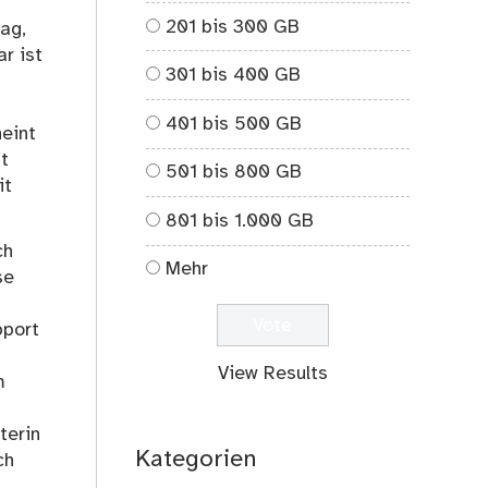
201 bis 300 GB
Tag,
r ist
301 bis 400 GB
401 bis 500 GB
eint
it
501 bis 800 GB
it
801 bis 1.000 GB
ch
Mehr
se
pport
View Results
m
terin
Kategorien
ch