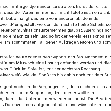
m sich mit irgendjemanden zu streiten. Es ist der dritte 
 dass der Verein immer noch nicht telefonisch erreichba
eht. Dabei hängt das eine vom anderen ab, denn der
over IP umgestellt werden, der nächste heiße Scheiß, so
 Telekommunikationsunternehmen glaubst. Allerdings sch
so einfach zu sein, und so ist der Verein jetzt schon se
ror! Im schlimmsten Fall gehen Aufträge verloren und som
usste ich heute wieder den Support anrufen. Nachdem au
e dafür am Mittwoch eine Lösung gefunden werden und die
etwas Glück im Spiel ist, mit der nächsten Rechnung
 keiner weiß, wie viel Spaß ich bis dahin noch mit dem Su
, es geht noch um die Vergangenheit, denn nachdem ich a
ch erneut beim Support an, denn dieser wollte mit
, damit das Unternehmen wieder online ist. Die Bearbei
e das Datenvolumen aufgebucht hätte und wünschte mir no